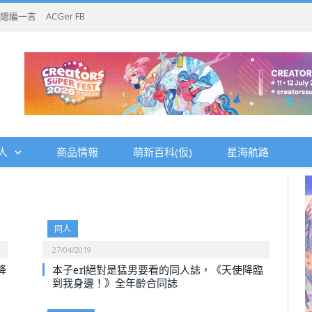
總編一言
ACGer FB
人
商品情報
萌新百科(仮)
星海航路
同人
27/04/2019
降
本子er|絕對是猛男要看的同人誌，《天使降臨
到我身邊！》全年齡合同誌