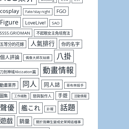
cosplay
FGO
Fate/stay night
Figure
LoveLive!
SAO
SSSS.GRIDMAN
不起眼女主角培育法
人氣排行
你的名字
五等分的花嫁
八掛
個人評論
偶像大師灰姑娘
動畫情報
刀劍神域Alicization篇
同人
同人誌
動畫業界
哥布林殺手
手遊
圖集
戀與製作人
工作細胞
活動情報
話題
聲優
艦これ
訃報
遊戲
銷量
關於我轉生變成史萊姆這檔事