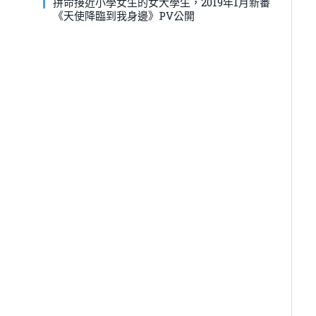
：
拼命接近小學女生的女大學生，2019年1月新番
《天使降臨到我身邊》PV公開