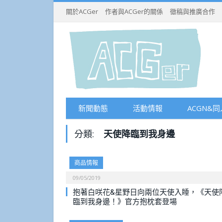
關於ACGer
作者與ACGer的關係
徵稿與推廣合作
新聞動態
活動情報
ACGN&同
分類:
天使降臨到我身邊
商品情報
09/05/2019
抱著白咲花&星野日向兩位天使入睡，《天使
臨到我身邊！》官方抱枕套登場