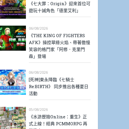
《七大罪：Origin》迎來首位可
遊玩十誡角色「德里艾利」
06/08/2026
《THE KING OF FIGHTERS
AFK》操控翠綠火焰、帶著傲慢
笑容的格鬥家「阿修．克里門
森」登場
06/08/2026
[死神]東永降臨《七騎士
Re:BIRTH》 同步推出各種夏日
活動
05/08/2026
《水滸歷險Online：重生》正
式上線！經典 PCMMORPG 再