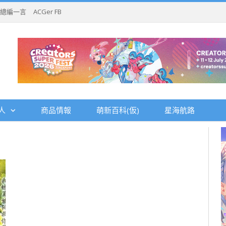
總編一言
ACGer FB
人
商品情報
萌新百科(仮)
星海航路