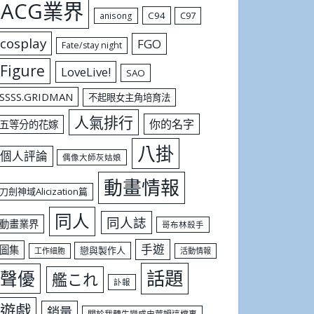
ACG業界
C94
C97
anisong
cosplay
FGO
Fate/stay night
Figure
LoveLive!
SAO
SSSS.GRIDMAN
不起眼女主角培育法
人氣排行
你的名字
五等分的花嫁
八掛
個人評論
偶像大師灰姑娘
動畫情報
刀劍神域Alicization篇
同人
同人誌
動畫業界
哥布林殺手
手遊
圖集
戀與製作人
工作細胞
活動情報
話題
聲優
艦これ
訃報
遊戲
銷量
關於我轉生變成史萊姆這檔事