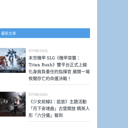
最新文章
07/08/2026
末世機甲 SLG《機甲突襲：
Titan Rush》雙平台正式上線
化身肩負重任的指揮官 展開一場
攸關存亡的命運決戰！
07/08/2026
《少女前線2：追放》主題活動
「月下安魂曲」古堡開放 精英人
形「六分儀」報到