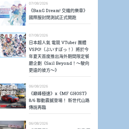
07/08/2026
《BanG Dream! 交織的樂章》
國際服封閉測試正式開跑
07/08/2026
日本超人氣 電競 VTuber 團體
VSPO!（ぶいすぽっ！）將於今
年夏天首度推出海外期間限定餐
廳企劃《Sail Beyond！～駛向
更遠的彼方～》
06/08/2026
《巔峰極速》x《MF GHOST》
8/6 聯動震撼登場！ 新世代山路
傳說再臨
06/08/2026