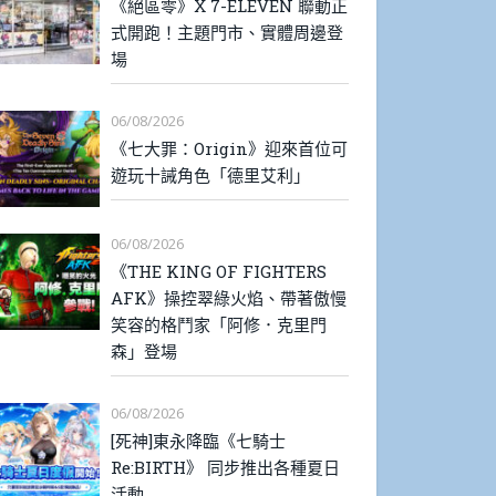
《絕區零》X 7-ELEVEN 聯動正
式開跑！主題門市、實體周邊登
場
06/08/2026
《七大罪：Origin》迎來首位可
遊玩十誡角色「德里艾利」
06/08/2026
《THE KING OF FIGHTERS
AFK》操控翠綠火焰、帶著傲慢
笑容的格鬥家「阿修．克里門
森」登場
06/08/2026
[死神]東永降臨《七騎士
Re:BIRTH》 同步推出各種夏日
活動