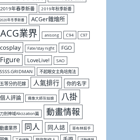
2019年春季新番
2019年秋季新番
ACGer雜燴所
2020年冬季新番
ACG業界
C94
C97
anisong
cosplay
FGO
Fate/stay night
Figure
LoveLive!
SAO
SSSS.GRIDMAN
不起眼女主角培育法
人氣排行
你的名字
五等分的花嫁
八掛
個人評論
偶像大師灰姑娘
動畫情報
刀劍神域Alicization篇
同人
同人誌
動畫業界
哥布林殺手
手遊
圖集
戀與製作人
工作細胞
活動情報