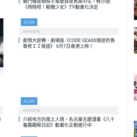
戰鬥機是萌妹子駕駛員是男高中生，輕小說
《飛翔吧！戰機少女》TV動畫化決定
ACGN
29/05/2018
劇情大逆轉，劇場版《CODE GEASS叛逆的魯
魯修ＩＩ叛道》 6月7日香港上映！
ACGN
26/05/2018
遊
介紹地方的風土人情，名古屋主題漫畫《八十
龜醬觀察日記》動畫化企劃進行中