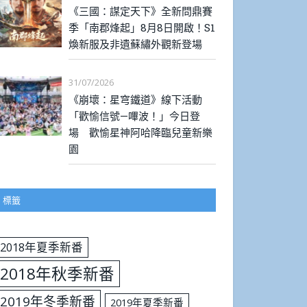
《三國：謀定天下》全新問鼎賽
季「南郡烽起」8月8日開啟！S1
煥新服及非遺蘇繡外觀新登場
31/07/2026
《崩壞：星穹鐵道》線下活動
「歡愉信號—嗶波！」今日登
場 歡愉星神阿哈降臨兒童新樂
園
標籤
2018年夏季新番
2018年秋季新番
2019年冬季新番
2019年夏季新番