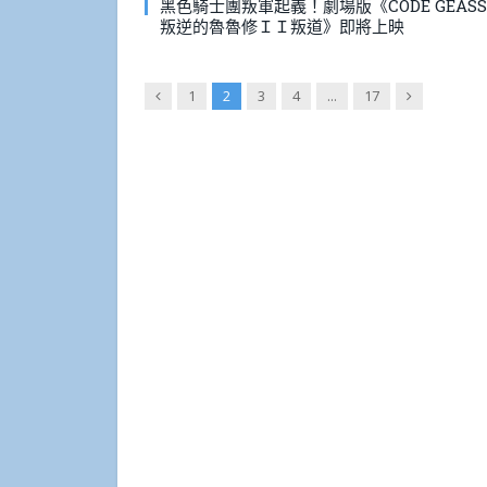
黑色騎士團叛軍起義！劇場版《CODE GEASS
叛逆的魯魯修ＩＩ叛道》即將上映
Previous
Next
1
2
3
4
...
17