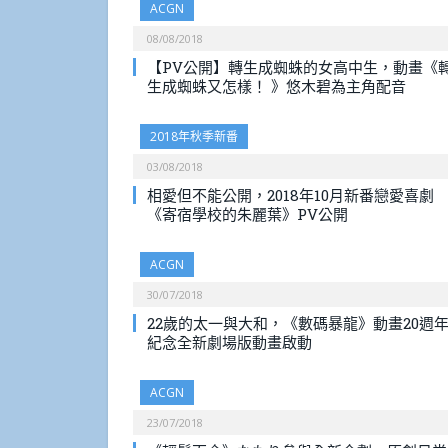
ACGN
08/08/2018
【PV公開】轉生成蜘蛛的女高中生，動畫《
生成蜘蛛又怎樣！ 》悠木碧為主角配音
2018年秋季新番
03/08/2018
相愛但不能公開，2018年10月新番戀愛喜劇
《寄宿學校的朱麗葉》PV公開
ACGN
30/07/2018
22歲的太一與大和，《數碼暴龍》動畫20週
紀念全新劇場版動畫啟動
ACGN
23/07/2018