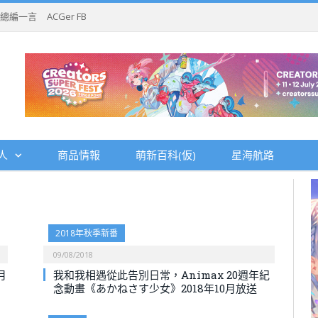
總編一言
ACGer FB
人
商品情報
萌新百科(仮)
星海航路
2018年秋季新番
09/08/2018
月
我和我相遇從此告別日常，Animax 20週年紀
念動畫《あかねさす少女》2018年10月放送