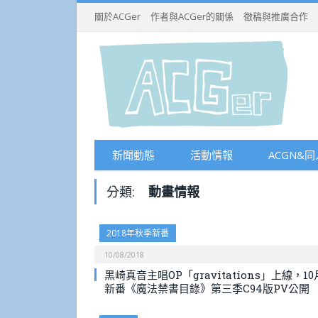
關於ACGer
作者與ACGer的關係
徵稿與推廣合作
新聞動態
活動情報
ACGN&同
分類:
動畫情報
2018年秋季新番
10/08/2018
黑崎真音主唱OP「gravitations」上線，10
新番《魔法禁書目錄》第三季C94版PV公開