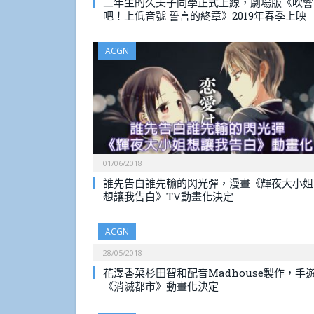
二年生的久美子同學正式上線，劇場版《吹響
吧！上低音號 誓言的終章》2019年春季上映
ACGN
01/06/2018
誰先告白誰先輸的閃光彈，漫畫《輝夜大小姐
想讓我告白》TV動畫化決定
ACGN
28/05/2018
花澤香菜杉田智和配音Madhouse製作，手
《消滅都市》動畫化決定