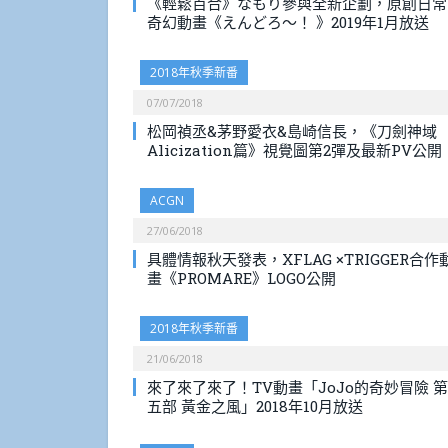
《輕鬆百合》なもり參與全新企劃，原創日常
奇幻動畫《えんどろ～！ 》2019年1月放送
2018年秋季新番
07/07/2018
松岡禎丞&茅野愛衣&島崎信長，《刀劍神域
Alicization篇》視覺圖第2彈及最新PV公開
ACGN
27/06/2018
具體情報秋天發表，XFLAG ×TRIGGER合作
畫《PROMARE》LOGO公開
2018年秋季新番
21/06/2018
來了來了來了！TV動畫「JoJo的奇妙冒險 第
五部 黃金之風」2018年10月放送