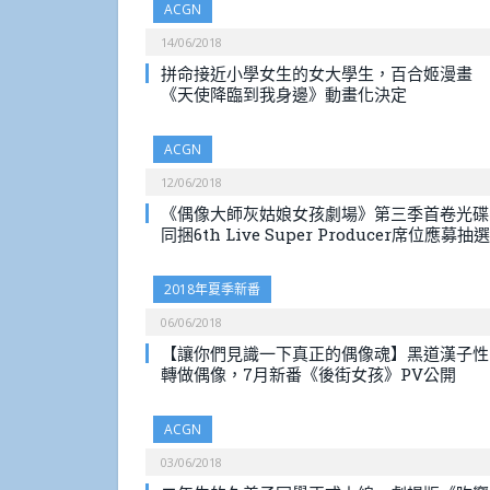
ACGN
14/06/2018
拼命接近小學女生的女大學生，百合姬漫畫
《天使降臨到我身邊》動畫化決定
ACGN
12/06/2018
《偶像大師灰姑娘女孩劇場》第三季首卷光碟
同捆6th Live Super Producer席位應募抽選
2018年夏季新番
06/06/2018
【讓你們見識一下真正的偶像魂】黑道漢子性
轉做偶像，7月新番《後街女孩》PV公開
ACGN
03/06/2018