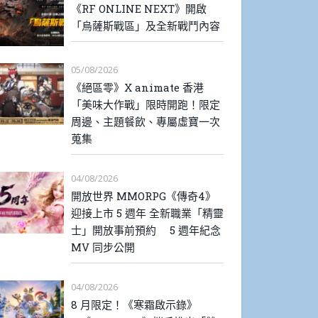
《RF ONLINE NEXT》開啟
「烏薩斯戰區」及全新戰鬥內容
05/08/2026
《絕區零》X animate 香港
「美味大作戰」限時開跑！限定
周邊、主題餐飲、專屬虛寶一次
蒐集
04/08/2026
開放世界 MMORPG《傳奇4》
迎接上市 5 週年 全新職業「精靈
士」開放事前預約 5 週年紀念
MV 同步公開
04/08/2026
8 月限定！《寒霜啟示錄》