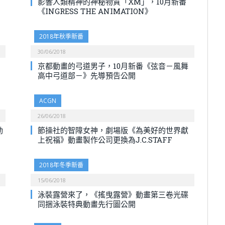
影響人類精神的神秘物質「XM」，10月新番
《INGRESS THE ANIMATION》
2018年秋季新番
30/06/2018
京都動畫的弓道男子，10月新番《弦音－風舞
高中弓道部－》先導預告公開
ACGN
26/06/2018
動
節操社的智障女神，劇場版《為美好的世界獻
上祝福》動畫製作公司更換為J.C.STAFF
2018年冬季新番
15/06/2018
泳裝露營來了，《搖曳露營》動畫第三卷光碟
同捆泳裝特典動畫先行圖公開