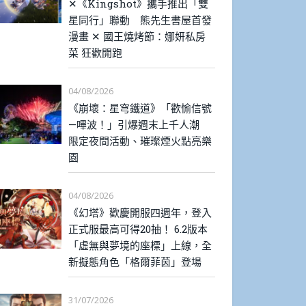
✕《Kingshot》攜手推出「雙
星同行」聯動 熊先生書屋首發
漫畫 ✕ 國王燒烤節：娜妍私房
菜 狂歡開跑
04/08/2026
《崩壞：星穹鐵道》「歡愉信號
—嗶波！」引爆週末上千人潮
限定夜間活動、璀璨煙火點亮樂
園
04/08/2026
《幻塔》歡慶開服四週年，登入
正式服最高可得20抽！ 6.2版本
「虛無與夢境的座標」上線，全
新擬態角色「格爾菲茵」登場
31/07/2026