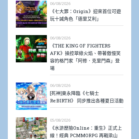
06/08/2026
《七大罪：Origin》迎來首位可遊
玩十誡角色「德里艾利」
06/08/2026
《THE KING OF FIGHTERS
AFK》操控翠綠火焰、帶著傲慢笑
容的格鬥家「阿修．克里門森」登
場
06/08/2026
[死神]東永降臨《七騎士
Re:BIRTH》 同步推出各種夏日活動
05/08/2026
《水滸歷險Online：重生》正式上
線！經典 PCMMORPG 再戰梁山