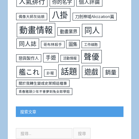
人氣排行
個人評論
你的名字
八掛
刀劍神域Alicization篇
偶像大師灰姑娘
動畫情報
同人
動畫業界
同人誌
圖集
哥布林殺手
工作細胞
聲優
手遊
戀與製作人
活動情報
話題
遊戲
艦これ
銷量
訃報
關於我轉生變成史萊姆這檔事
青春豬頭少年不會夢到兔女郎學姐
搜索文章