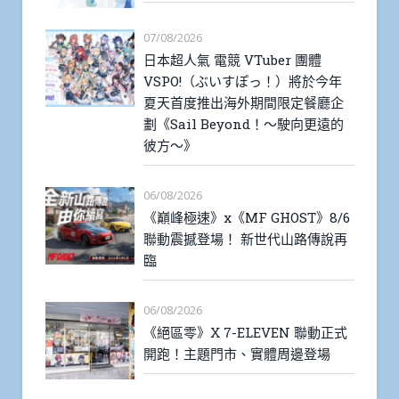
07/08/2026
日本超人氣 電競 VTuber 團體
VSPO!（ぶいすぽっ！）將於今年
夏天首度推出海外期間限定餐廳企
劃《Sail Beyond！～駛向更遠的
彼方～》
06/08/2026
《巔峰極速》x《MF GHOST》8/6
聯動震撼登場！ 新世代山路傳說再
臨
06/08/2026
《絕區零》X 7-ELEVEN 聯動正式
開跑！主題門市、實體周邊登場