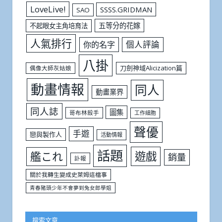
LoveLive!
SSSS.GRIDMAN
SAO
五等分的花嫁
不起眼女主角培育法
人氣排行
個人評論
你的名字
八掛
刀劍神域Alicization篇
偶像大師灰姑娘
動畫情報
同人
動畫業界
同人誌
圖集
哥布林殺手
工作細胞
聲優
手遊
戀與製作人
活動情報
話題
遊戲
艦これ
銷量
訃報
關於我轉生變成史萊姆這檔事
青春豬頭少年不會夢到兔女郎學姐
搜索文章