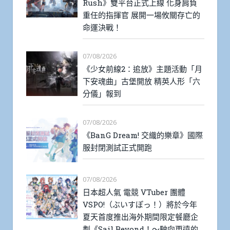
Rush》雙平台正式上線 化身肩負
重任的指揮官 展開一場攸關存亡的
命運決戰！
07/08/2026
《少女前線2：追放》主題活動「月
下安魂曲」古堡開放 精英人形「六
分儀」報到
07/08/2026
《BanG Dream! 交織的樂章》國際
服封閉測試正式開跑
07/08/2026
日本超人氣 電競 VTuber 團體
VSPO!（ぶいすぽっ！）將於今年
夏天首度推出海外期間限定餐廳企
劃《Sail Beyond！～駛向更遠的