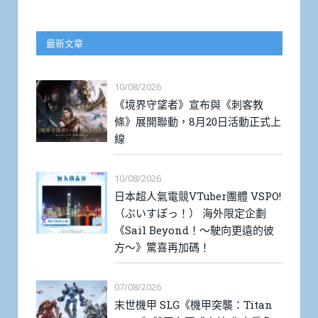
最新文章
10/08/2026
《境界守望者》宣布與《刺客教
條》展開聯動，8月20日活動正式上
線
10/08/2026
日本超人氣電競VTuber團體 VSPO!
（ぶいすぽっ！） 海外限定企劃
《Sail Beyond！～駛向更遠的彼
方～》驚喜再加碼！
07/08/2026
末世機甲 SLG《機甲突襲：Titan