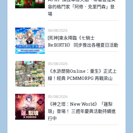
容的格鬥家「阿修．克里門森」登
場
06/08/2026
[死神]東永降臨《七騎士
Re:BIRTH》 同步推出各種夏日活動
05/08/2026
《水滸歷險Online：重生》正式上
線！經典 PCMMORPG 再戰梁山
05/08/2026
《神之塔：New World》「蓮梨
琅」登場！ 三週年慶典活動持續進
行中