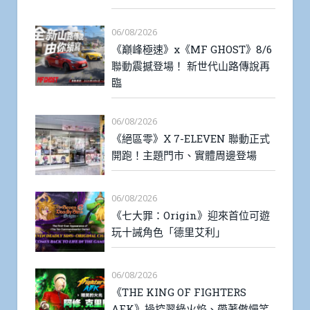
06/08/2026
《巔峰極速》x《MF GHOST》8/6
聯動震撼登場！ 新世代山路傳說再
臨
06/08/2026
《絕區零》X 7-ELEVEN 聯動正式
開跑！主題門市、實體周邊登場
06/08/2026
《七大罪：Origin》迎來首位可遊
玩十誡角色「德里艾利」
06/08/2026
《THE KING OF FIGHTERS
AFK》操控翠綠火焰、帶著傲慢笑