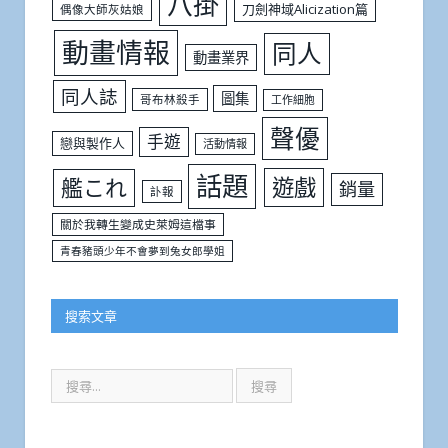
八掛
刀劍神域Alicization篇
偶像大師灰姑娘
動畫情報
同人
動畫業界
同人誌
圖集
哥布林殺手
工作細胞
聲優
手遊
戀與製作人
活動情報
話題
遊戲
艦これ
銷量
訃報
關於我轉生變成史萊姆這檔事
青春豬頭少年不會夢到兔女郎學姐
搜索文章