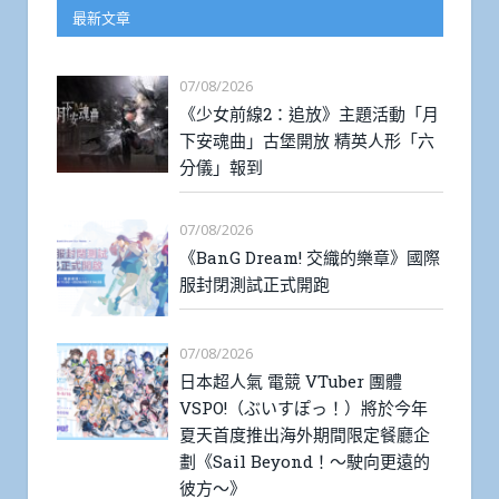
最新文章
07/08/2026
《少女前線2：追放》主題活動「月
下安魂曲」古堡開放 精英人形「六
分儀」報到
07/08/2026
《BanG Dream! 交織的樂章》國際
服封閉測試正式開跑
07/08/2026
日本超人氣 電競 VTuber 團體
VSPO!（ぶいすぽっ！）將於今年
夏天首度推出海外期間限定餐廳企
劃《Sail Beyond！～駛向更遠的
彼方～》