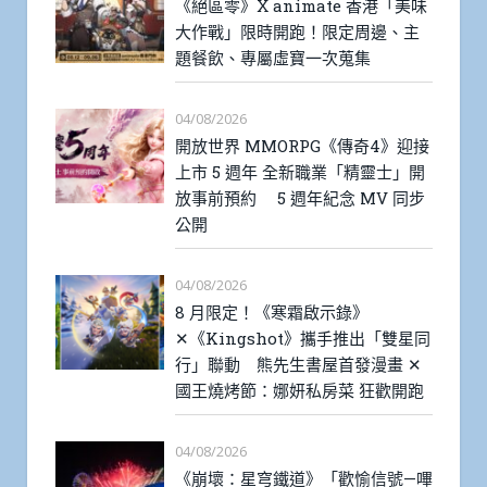
《絕區零》X animate 香港「美味
大作戰」限時開跑！限定周邊、主
題餐飲、專屬虛寶一次蒐集
04/08/2026
開放世界 MMORPG《傳奇4》迎接
上市 5 週年 全新職業「精靈士」開
放事前預約 5 週年紀念 MV 同步
公開
04/08/2026
8 月限定！《寒霜啟示錄》
✕《Kingshot》攜手推出「雙星同
行」聯動 熊先生書屋首發漫畫 ✕
國王燒烤節：娜妍私房菜 狂歡開跑
04/08/2026
《崩壞：星穹鐵道》「歡愉信號—嗶