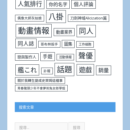
人氣排行
個人評論
你的名字
八掛
刀劍神域Alicization篇
偶像大師灰姑娘
動畫情報
同人
動畫業界
同人誌
圖集
哥布林殺手
工作細胞
聲優
手遊
戀與製作人
活動情報
話題
遊戲
艦これ
銷量
訃報
關於我轉生變成史萊姆這檔事
青春豬頭少年不會夢到兔女郎學姐
搜索文章