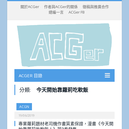
關於ACGer
作者與ACGer的關係
徵稿與推廣合作
總編一言
ACGer FB
ACGER 目錄
分類:
今天開始靠蘿莉吃軟飯
ACGN
19/06/2019
專業蘿莉題材老司機作畫質素保證，漫畫《今天開