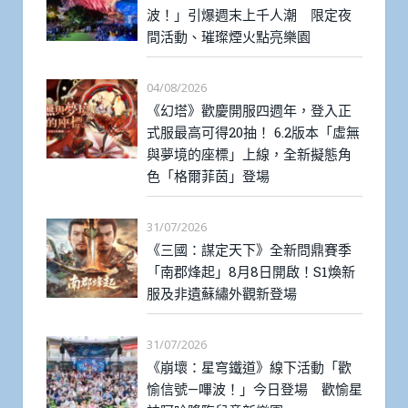
波！」引爆週末上千人潮 限定夜
間活動、璀璨煙火點亮樂園
04/08/2026
《幻塔》歡慶開服四週年，登入正
式服最高可得20抽！ 6.2版本「虛無
與夢境的座標」上線，全新擬態角
色「格爾菲茵」登場
31/07/2026
《三國：謀定天下》全新問鼎賽季
「南郡烽起」8月8日開啟！S1煥新
服及非遺蘇繡外觀新登場
31/07/2026
《崩壞：星穹鐵道》線下活動「歡
愉信號—嗶波！」今日登場 歡愉星