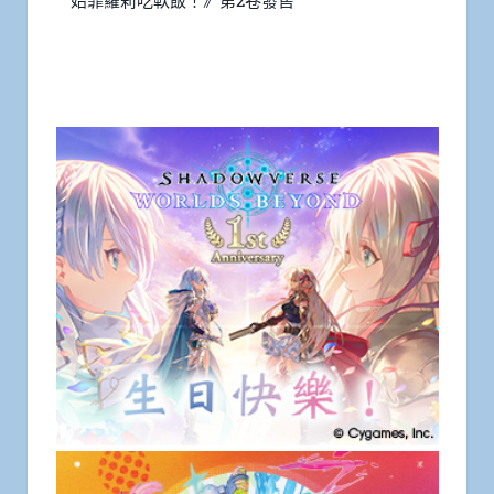
始靠蘿莉吃軟飯！》第2卷發售