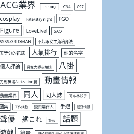
ACG業界
C94
C97
anisong
cosplay
FGO
Fate/stay night
Figure
LoveLive!
SAO
SSSS.GRIDMAN
不起眼女主角培育法
人氣排行
你的名字
五等分的花嫁
八掛
個人評論
偶像大師灰姑娘
動畫情報
刀劍神域Alicization篇
同人
同人誌
動畫業界
哥布林殺手
手遊
圖集
戀與製作人
工作細胞
活動情報
話題
聲優
艦これ
訃報
遊戲
銷量
關於我轉生變成史萊姆這檔事