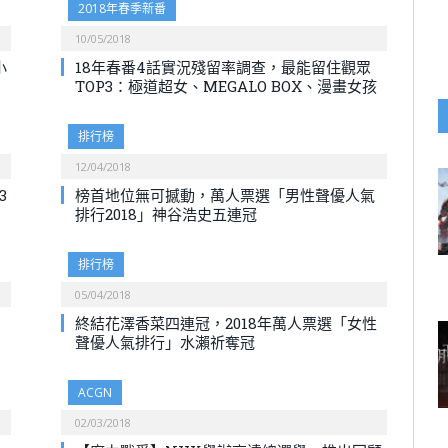
2018年春季新番
10/05/2018
小
18年春番4話實況殘留率調查，最能留住觀眾
TOP3：極道超女、MEGALO BOX、漫畫女孩
排行榜
12/04/2018
3
榜首地位無可撼動，萬人票選「男性聲優人氣
排行2018」神谷浩史五連冠
排行榜
05/04/2018
終結花澤香菜四連冠，2018年萬人票選「女性
聲優人氣排行」水瀨祈奪冠
ACGN
02/03/2018