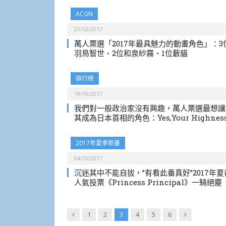
ACGN
21/12/2017
萬人票選「2017年最具魅力的動畫角色」：3
羽鳥智世、2位和泉紗霧、1位藪貓
排行榜
19/10/2017
我們對一般政治家沒有興趣，萬人票選最想讓
其成為日本首相的角色：Yes,Your Highness
2017年夏季新番
04/10/2017
沉迷其中不能自拔，”有看此番真好”2017年夏
人氣投票《Princess Principal》一騎絕塵
Previous
Next
1
2
3
4
5
6