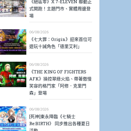
《絕區零》X 7-ELEVEN 聯動正
式開跑！主題門市、實體周邊登
場
06/08/2026
《七大罪：Origin》迎來首位可
遊玩十誡角色「德里艾利」
06/08/2026
《THE KING OF FIGHTERS
AFK》操控翠綠火焰、帶著傲慢
笑容的格鬥家「阿修．克里門
森」登場
06/08/2026
[死神]東永降臨《七騎士
Re:BIRTH》 同步推出各種夏日
活動