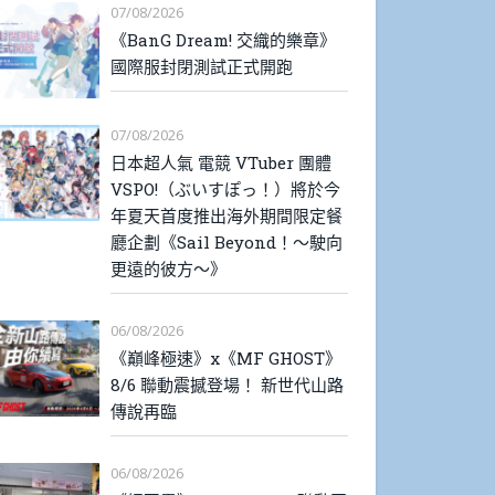
07/08/2026
《BanG Dream! 交織的樂章》
國際服封閉測試正式開跑
07/08/2026
日本超人氣 電競 VTuber 團體
VSPO!（ぶいすぽっ！）將於今
年夏天首度推出海外期間限定餐
廳企劃《Sail Beyond！～駛向
更遠的彼方～》
06/08/2026
《巔峰極速》x《MF GHOST》
8/6 聯動震撼登場！ 新世代山路
傳說再臨
06/08/2026