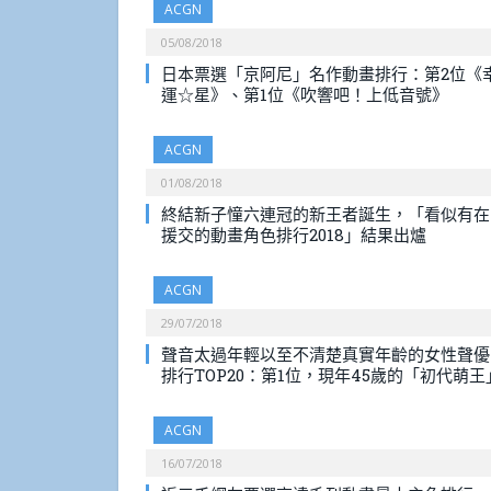
ACGN
05/08/2018
日本票選「京阿尼」名作動畫排行：第2位《
運☆星》、第1位《吹響吧！上低音號》
ACGN
01/08/2018
終結新子憧六連冠的新王者誕生，「看似有在
援交的動畫角色排行2018」結果出爐
ACGN
29/07/2018
聲音太過年輕以至不清楚真實年齡的女性聲優
排行TOP20：第1位，現年45歲的「初代萌王
ACGN
16/07/2018