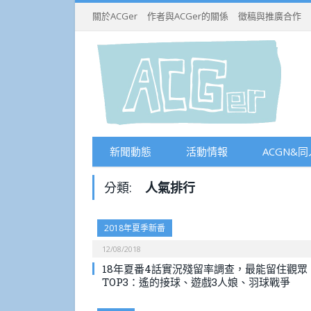
關於ACGer
作者與ACGer的關係
徵稿與推廣合作
新聞動態
活動情報
ACGN&同
分類:
人氣排行
2018年夏季新番
12/08/2018
18年夏番4話實況殘留率調查，最能留住觀眾
TOP3：遙的接球、遊戲3人娘、羽球戰爭