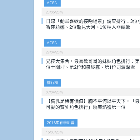
ACGN
23/05/2018
日媒「動畫喜歡的接吻場景」調查排行：3位
智莎莉娜、2位龍兒大河、1位桐人亞絲娜
ACGN
28/04/2018
兄控大集合，最喜歡哥哥的妹妹角色排行：第
位土間埋、第2位和泉紗霧、第1位司波深雪
排行榜
07/04/2018
【貧乳是稀有價值】胸不平何以平天下，「最
可愛的貧乳角色排行」曉美焰獲第一位
2018年春季新番
15/03/2018