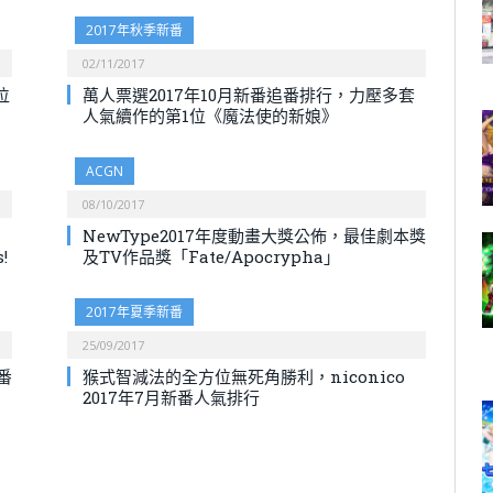
2017年秋季新番
02/11/2017
位
萬人票選2017年10月新番追番排行，力壓多套
人氣續作的第1位《魔法使的新娘》
ACGN
08/10/2017
NewType2017年度動畫大獎公佈，最佳劇本獎
!
及TV作品獎「Fate/Apocrypha」
2017年夏季新番
25/09/2017
番
猴式智減法的全方位無死角勝利，niconico
2017年7月新番人氣排行