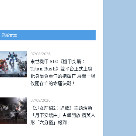
最新文章
07/08/2026
末世機甲 SLG《機甲突襲：
Titan Rush》雙平台正式上線
化身肩負重任的指揮官 展開一場
攸關存亡的命運決戰！
07/08/2026
《少女前線2：追放》主題活動
「月下安魂曲」古堡開放 精英人
形「六分儀」報到