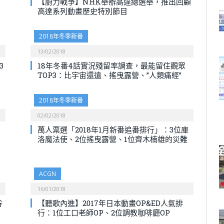
【廚力戰爭】NHK舉辦高達總選舉，推出回顧
高達系列動畫歷史特別節目
2018年冬季新番
13/02/2018
3
18年冬番4話實況殘留率調查，最能留住觀眾
TOP3：比宇宙還遠、搖曳露營、”人類痛經”
2018年冬季新番
02/02/2018
萬人票選「2018年1月新番追番排行」：3位庫
洛魔法使、2位搖曳露營、1位齊木楠雄的災難
ACGN
16/01/2018
谷
【聽歌內進】2017年日本動畫OP&ED人氣排
行：1位工口老師OP、2位調教咖啡廳OP