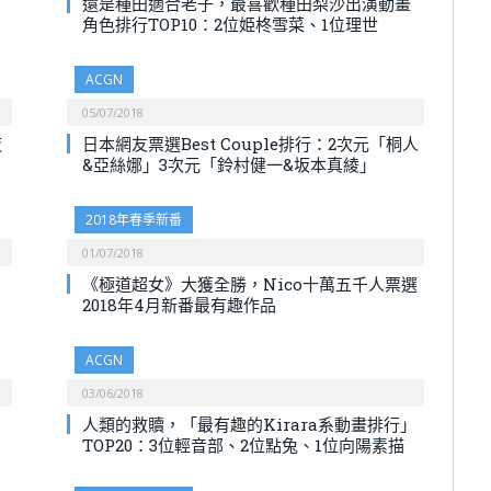
還是種田適合老子，最喜歡種田梨沙出演動畫
角色排行TOP10：2位姫柊雪菜、1位理世
ACGN
05/07/2018
夜
日本網友票選Best Couple排行：2次元「桐人
&亞絲娜」3次元「鈴村健一&坂本真綾」
2018年春季新番
01/07/2018
《極道超女》大獲全勝，Nico十萬五千人票選
2018年4月新番最有趣作品
ACGN
03/06/2018
人類的救贖，「最有趣的Kirara系動畫排行」
TOP20：3位輕音部、2位點兔、1位向陽素描