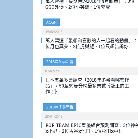
萬人票選「最期待的2018年4月新番」：3位
GGO外傳、2位小英雄、1位鬼燈
ACGN
15/02/2018
萬人票選「最想和喜歡的人一起看的動畫」：
位月色真美、2位虎與龍、1位只想告訴你
2018年冬季新番
07/02/2018
日本五萬多票調查「2018年冬番看哪套作
品」，50至59歲分榜最多票數《龍王的工
作！》
2018年冬季新番
28/01/2018
POP TEAM EPIC聲優組合預測調查：3位神
x小野、2位古谷x池田、1位杉田x中村