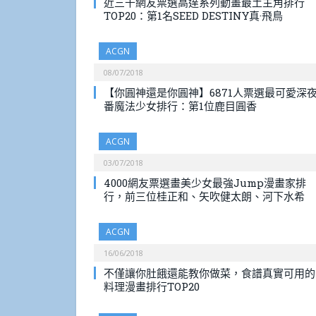
近三千網友票選高達系列動畫最土主角排行
TOP20：第1名SEED DESTINY真·飛鳥
ACGN
08/07/2018
【你圓神還是你圓神】6871人票選最可愛深
番魔法少女排行：第1位鹿目圓香
ACGN
03/07/2018
4000網友票選畫美少女最強Jump漫畫家排
行，前三位桂正和、矢吹健太朗、河下水希
ACGN
16/06/2018
不僅讓你肚餓還能教你做菜，食譜真實可用的
料理漫畫排行TOP20