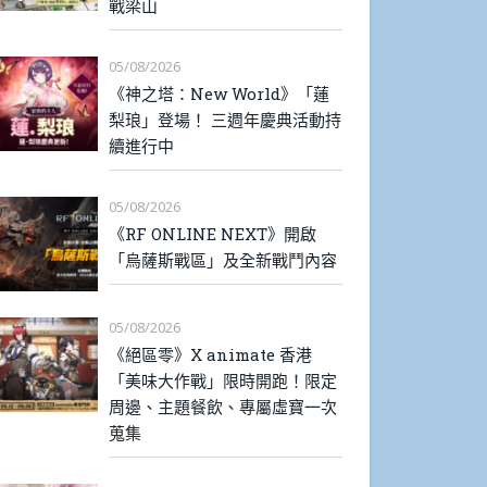
戰梁山
05/08/2026
《神之塔：New World》「蓮
梨琅」登場！ 三週年慶典活動持
續進行中
05/08/2026
《RF ONLINE NEXT》開啟
「烏薩斯戰區」及全新戰鬥內容
05/08/2026
《絕區零》X animate 香港
「美味大作戰」限時開跑！限定
周邊、主題餐飲、專屬虛寶一次
蒐集