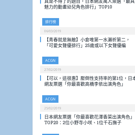
真是不得了的題目，日本網友萬人票選「最具
魅力的動畫幼兒角色排行」TOP10
排行榜
06/03/2019
【青春就是無敵】小倉唯第一水瀨祈第二，
「可愛女聲優排行」25歲或以下女聲優編
ACGN
27/02/2019
【可以，這很惠】壓倒性支持率的第1位，日
網友票選「你最喜歡高橋李依出演角色」
ACGN
25/02/2019
日本網友票選「你最喜歡花澤香菜出演角色」
TOP20：2位小野寺小咲、1位千石撫子