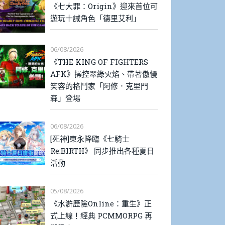
《七大罪：Origin》迎來首位可
遊玩十誡角色「德里艾利」
06/08/2026
《THE KING OF FIGHTERS
AFK》操控翠綠火焰、帶著傲慢
笑容的格鬥家「阿修．克里門
森」登場
06/08/2026
[死神]東永降臨《七騎士
Re:BIRTH》 同步推出各種夏日
活動
05/08/2026
《水滸歷險Online：重生》正
式上線！經典 PCMMORPG 再