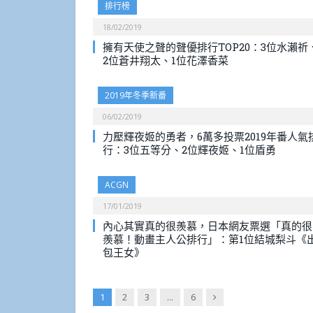
排行榜
18/02/2019
擁有天使之聲的聲優排行TOP20：3位水瀨祈
2位蒼井翔太、1位花澤香菜
2019年冬季新番
06/02/2019
力壓輝夜姬的勇者，6萬多投票2019年番人氣
行：3位五等分、2位輝夜姬、1位盾勇
ACGN
17/01/2019
內心其實真的很羨慕，日本網友票選「真的很
羨慕！動畫主人公排行」：第1位結城梨斗《
包王女》
Next
1
2
3
...
6