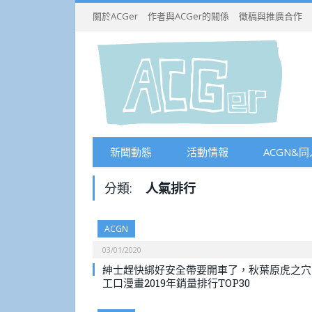
關於ACGer
作者與ACGer的關係
徵稿與推廣合作
新聞動態
活動情報
ACGN&同
分類:
人氣排行
ACGN
03/01/2020
紳士趕快綁好安全帶要開車了，秋葉原虎之穴
工口漫畫2019年銷量排行TOP30