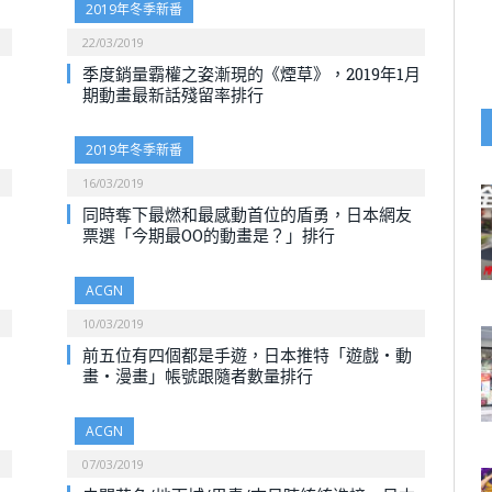
2019年冬季新番
22/03/2019
季度銷量霸權之姿漸現的《煙草》，2019年1月
期動畫最新話殘留率排行
2019年冬季新番
16/03/2019
同時奪下最燃和最感動首位的盾勇，日本網友
票選「今期最OO的動畫是？」排行
ACGN
10/03/2019
前五位有四個都是手遊，日本推特「遊戲・動
畫・漫畫」帳號跟隨者數量排行
ACGN
07/03/2019