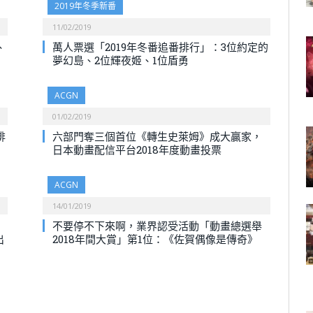
2019年冬季新番
11/02/2019
、
萬人票選「2019年冬番追番排行」：3位約定的
夢幻島、2位輝夜姬、1位盾勇
ACGN
01/02/2019
排
六部門奪三個首位《轉生史萊姆》成大贏家，
日本動畫配信平台2018年度動畫投票
ACGN
14/01/2019
不要停不下來啊，業界認受活動「動畫總選舉
出
2018年間大賞」第1位：《佐賀偶像是傳奇》