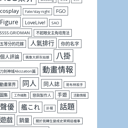
cosplay
FGO
Fate/stay night
Figure
LoveLive!
SAO
SSSS.GRIDMAN
不起眼女主角培育法
人氣排行
你的名字
五等分的花嫁
八掛
個人評論
偶像大師灰姑娘
動畫情報
刀劍神域Alicization篇
同人
同人誌
動畫業界
哥布林殺手
手遊
圖集
戀與製作人
工作細胞
活動情報
話題
聲優
艦これ
訃報
遊戲
銷量
關於我轉生變成史萊姆這檔事