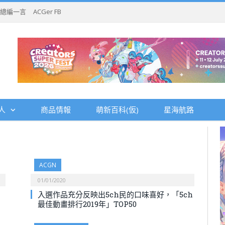
總編一言
ACGer FB
人
商品情報
萌新百科(仮)
星海航路
ACGN
01/01/2020
入選作品充分反映出5ch民的口味喜好，「5ch
最佳動畫排行2019年」TOP50