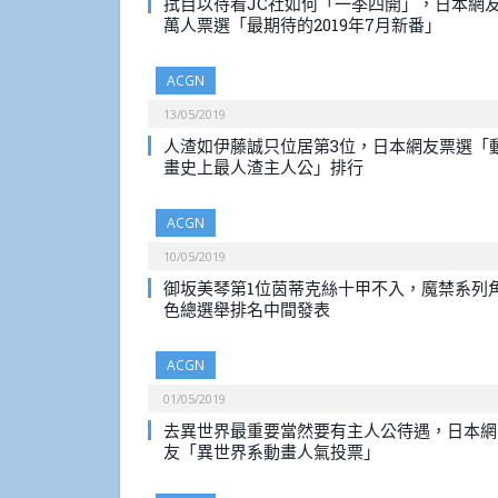
拭目以待看JC社如何「一季四開」，日本網
萬人票選「最期待的2019年7月新番」
ACGN
13/05/2019
人渣如伊藤誠只位居第3位，日本網友票選「
畫史上最人渣主人公」排行
ACGN
10/05/2019
御坂美琴第1位茵蒂克絲十甲不入，魔禁系列
色總選舉排名中間發表
ACGN
01/05/2019
去異世界最重要當然要有主人公待遇，日本網
友「異世界系動畫人氣投票」