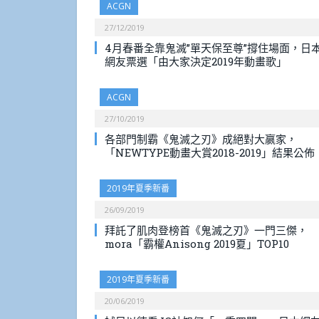
ACGN
27/12/2019
4月春番全靠鬼滅”單天保至尊”撐住場面，日
網友票選「由大家決定2019年動畫歌」
ACGN
27/10/2019
各部門制霸《鬼滅之刃》成絕對大嬴家，
「NEWTYPE動畫大賞2018-2019」結果公佈
2019年夏季新番
26/09/2019
拜託了肌肉登榜首《鬼滅之刃》一門三傑，
mora「霸權Anisong 2019夏」TOP10
2019年夏季新番
20/06/2019