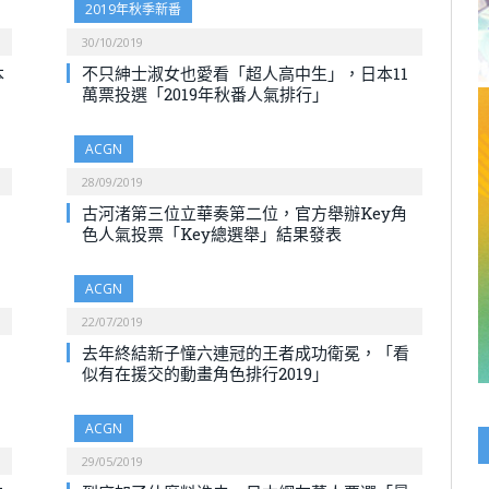
2019年秋季新番
30/10/2019
本
不只紳士淑女也愛看「超人高中生」，日本11
萬票投選「2019年秋番人氣排行」
ACGN
28/09/2019
古河渚第三位立華奏第二位，官方舉辦Key角
色人氣投票「Key總選舉」結果發表
ACGN
22/07/2019
去年終結新子憧六連冠的王者成功衛冕，「看
似有在援交的動畫角色排行2019」
ACGN
29/05/2019