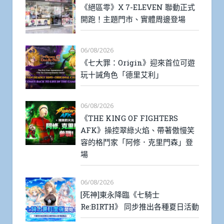
《絕區零》X 7-ELEVEN 聯動正式
開跑！主題門市、實體周邊登場
06/08/2026
《七大罪：Origin》迎來首位可遊
玩十誡角色「德里艾利」
06/08/2026
《THE KING OF FIGHTERS
AFK》操控翠綠火焰、帶著傲慢笑
容的格鬥家「阿修．克里門森」登
場
06/08/2026
[死神]東永降臨《七騎士
Re:BIRTH》 同步推出各種夏日活動