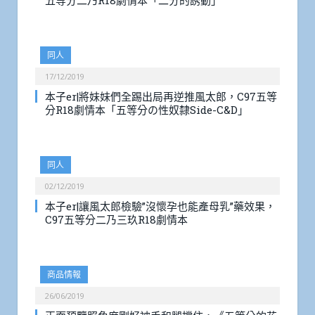
五等分二乃R18劇情本「二分的誘動」
同人
17/12/2019
本子er|將妹妹們全踢出局再逆推風太郎，C97五等
分R18劇情本「五等分の性奴隸Side-C&D」
同人
02/12/2019
本子er|讓風太郎檢驗”沒懷孕也能產母乳”藥效果，
C97五等分二乃三玖R18劇情本
商品情報
26/06/2019