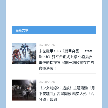
最新文章
07/08/2026
末世機甲 SLG《機甲突襲：Titan
Rush》雙平台正式上線 化身肩負
重任的指揮官 展開一場攸關存亡的
命運決戰！
07/08/2026
《少女前線2：追放》主題活動「月
下安魂曲」古堡開放 精英人形「六
分儀」報到