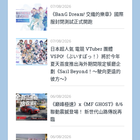
07/08/2026
《BanG Dream! 交織的樂章》國際
服封閉測試正式開跑
07/08/2026
日本超人氣 電競 VTuber 團體
VSPO!（ぶいすぽっ！）將於今年
夏天首度推出海外期間限定餐廳企
劃《Sail Beyond！～駛向更遠的
彼方～》
06/08/2026
《巔峰極速》x《MF GHOST》8/6
聯動震撼登場！ 新世代山路傳說再
臨
06/08/2026