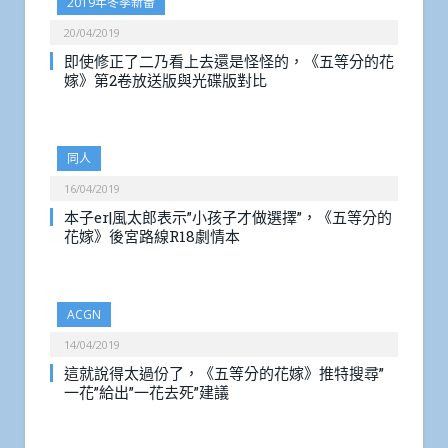
2019年冬季新番
20/04/2019
即使修正了二乃看上去還是怪怪的，《五等分的花
嫁》第2卷放送版與光碟版對比
同人
16/04/2019
本子er|風太郎表示”小孩子才做選擇”，《五等分的
花嫁》後宮路線R18劇情本
ACGN
14/04/2019
這就說得太過份了，《五等分的花嫁》推特搜尋”
一花”給出”一花去死”建議