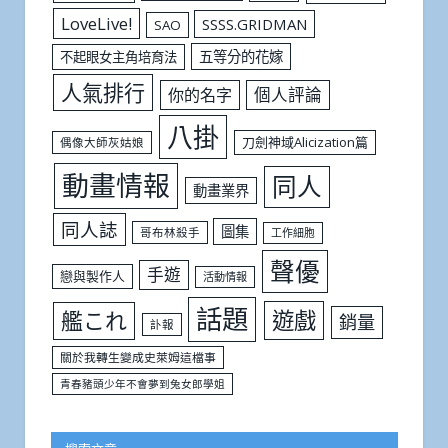
LoveLive!
SSSS.GRIDMAN
SAO
五等分的花嫁
不起眼女主角培育法
人氣排行
個人評論
你的名字
八掛
刀劍神域Alicization篇
偶像大師灰姑娘
動畫情報
同人
動畫業界
同人誌
圖集
哥布林殺手
工作細胞
聲優
手遊
戀與製作人
活動情報
話題
遊戲
艦これ
銷量
訃報
關於我轉生變成史萊姆這檔事
青春豬頭少年不會夢到兔女郎學姐