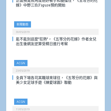
正面預覽照角度剛好被手和腿擋住，《五等分的花
嫁》中野三玖Figure預約開始
新聞動態
30/05/2019
能不能別這麼”狂熱”，《五等分的花嫁》作者女兒
出生後網友逆算受精日進行考察
ACGN
23/05/2019
全員下場各司其職球來球往，《五等分的花嫁》與
美少女足球手遊《練愛球園》聯動
ACGN
11/05/2019