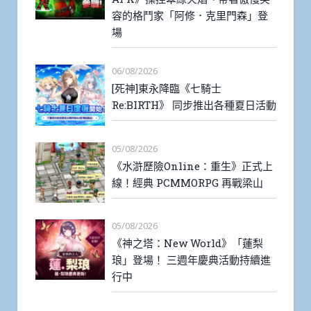
容的格鬥家「阿修．克里門森」登
場
06/08/2026
[死神]東永降臨《七騎士
Re:BIRTH》 同步推出各種夏日活動
05/08/2026
《水滸歷險Online：重生》正式上
線！經典 PCMMORPG 再戰梁山
05/08/2026
《神之塔：New World》「蓮梨
琅」登場！ 三週年慶典活動持續進
行中