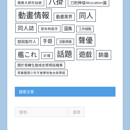
八掛
刀劍神域Alicization篇
偶像大師灰姑娘
動畫情報
同人
動畫業界
同人誌
圖集
哥布林殺手
工作細胞
聲優
手遊
戀與製作人
活動情報
話題
遊戲
艦これ
銷量
訃報
關於我轉生變成史萊姆這檔事
青春豬頭少年不會夢到兔女郎學姐
搜索文章