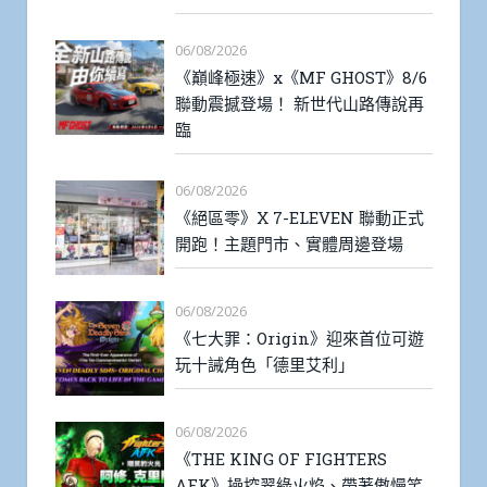
06/08/2026
《巔峰極速》x《MF GHOST》8/6
聯動震撼登場！ 新世代山路傳說再
臨
06/08/2026
《絕區零》X 7-ELEVEN 聯動正式
開跑！主題門市、實體周邊登場
06/08/2026
《七大罪：Origin》迎來首位可遊
玩十誡角色「德里艾利」
06/08/2026
《THE KING OF FIGHTERS
AFK》操控翠綠火焰、帶著傲慢笑