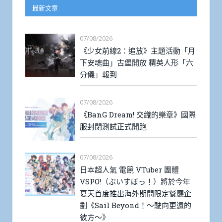
最新文章
07/08/2026
《少女前線2：追放》主題活動「月
下安魂曲」古堡開放 精英人形「六
分儀」報到
07/08/2026
《BanG Dream! 交織的樂章》國際
服封閉測試正式開跑
07/08/2026
日本超人氣 電競 VTuber 團體
VSPO!（ぶいすぽっ！）將於今年
夏天首度推出海外期間限定餐廳企
劃《Sail Beyond！～駛向更遠的
彼方～》