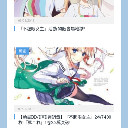
03/05/2015
『不起眼女主』活動:物販會場地獄!!
動畫
07/04/2015
【動畫BD/DVD週銷量】『不起眼女主』2卷7400
枚!『艦これ』1卷2.2萬突破!