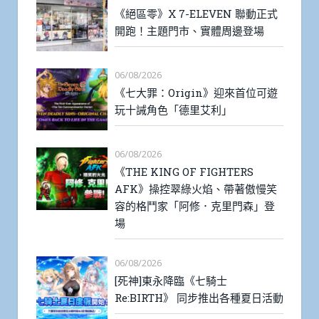
《絕區零》X 7-ELEVEN 聯動正式
開跑！主題門市、實體周邊登場
06/08/2026
《七大罪：Origin》迎來首位可遊
玩十誡角色「德里艾利」
06/08/2026
《THE KING OF FIGHTERS
AFK》操控翠綠火焰、帶著傲慢笑
容的格鬥家「阿修．克里門森」登
場
06/08/2026
[死神]東永降臨《七騎士
Re:BIRTH》 同步推出各種夏日活動