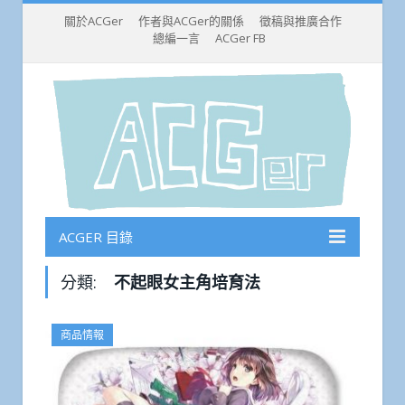
關於ACGer
作者與ACGer的關係
徵稿與推廣合作
總編一言
ACGer FB
ACGER 目錄
分類:
不起眼女主角培育法
商品情報