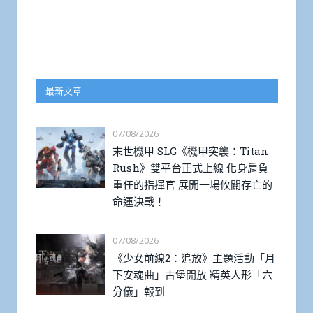
最新文章
07/08/2026
末世機甲 SLG《機甲突襲：Titan
Rush》雙平台正式上線 化身肩負
重任的指揮官 展開一場攸關存亡的
命運決戰！
07/08/2026
《少女前線2：追放》主題活動「月
下安魂曲」古堡開放 精英人形「六
分儀」報到