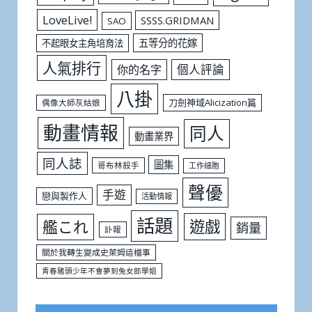
LoveLive!
SSSS.GRIDMAN
SAO
五等分的花嫁
不起眼女主角培育法
人氣排行
個人評論
你的名字
八掛
刀劍神域Alicization篇
偶像大師灰姑娘
動畫情報
同人
動畫業界
同人誌
圖集
哥布林殺手
工作細胞
聲優
手遊
戀與製作人
活動情報
話題
遊戲
艦これ
銷量
訃報
關於我轉生變成史萊姆這檔事
青春豬頭少年不會夢到兔女郎學姐