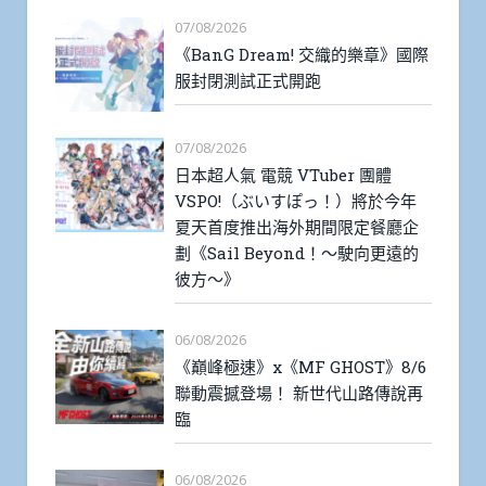
07/08/2026
《BanG Dream! 交織的樂章》國際
服封閉測試正式開跑
07/08/2026
日本超人氣 電競 VTuber 團體
VSPO!（ぶいすぽっ！）將於今年
夏天首度推出海外期間限定餐廳企
劃《Sail Beyond！～駛向更遠的
彼方～》
06/08/2026
《巔峰極速》x《MF GHOST》8/6
聯動震撼登場！ 新世代山路傳說再
臨
06/08/2026