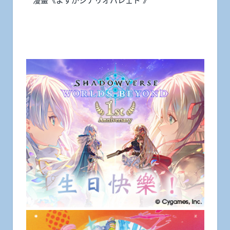
漫畫《よすがシナリオパレェド 》