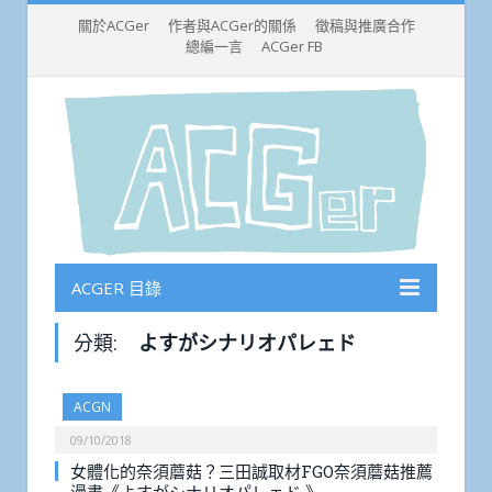
關於ACGer
作者與ACGer的關係
徵稿與推廣合作
總編一言
ACGer FB
ACGER 目錄
分類:
よすがシナリオパレェド
ACGN
09/10/2018
女體化的奈須蘑菇？三田誠取材FGO奈須蘑菇推薦