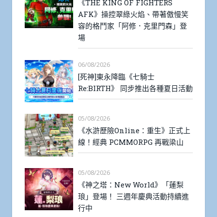
《THE KING OF FIGHTERS
AFK》操控翠綠火焰、帶著傲慢笑
容的格鬥家「阿修．克里門森」登
場
06/08/2026
[死神]東永降臨《七騎士
Re:BIRTH》 同步推出各種夏日活動
05/08/2026
《水滸歷險Online：重生》正式上
線！經典 PCMMORPG 再戰梁山
05/08/2026
《神之塔：New World》「蓮梨
琅」登場！ 三週年慶典活動持續進
行中