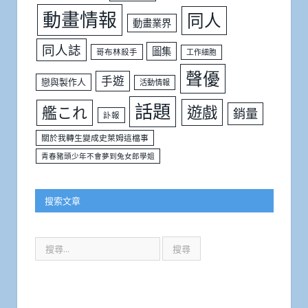
動畫情報
同人
動畫業界
同人誌
圖集
哥布林殺手
工作細胞
聲優
手遊
戀與製作人
活動情報
話題
遊戲
艦これ
銷量
訃報
關於我轉生變成史萊姆這檔事
青春豬頭少年不會夢到兔女郎學姐
搜索文章