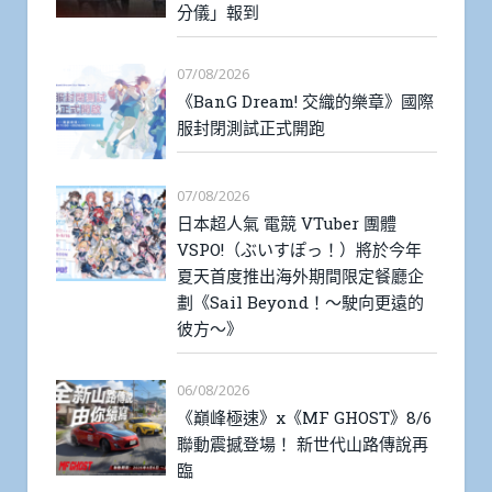
分儀」報到
07/08/2026
《BanG Dream! 交織的樂章》國際
服封閉測試正式開跑
07/08/2026
日本超人氣 電競 VTuber 團體
VSPO!（ぶいすぽっ！）將於今年
夏天首度推出海外期間限定餐廳企
劃《Sail Beyond！～駛向更遠的
彼方～》
06/08/2026
《巔峰極速》x《MF GHOST》8/6
聯動震撼登場！ 新世代山路傳說再
臨