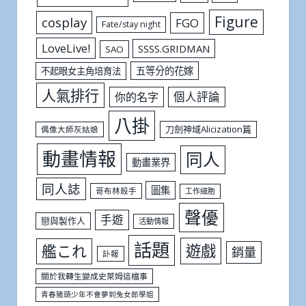
Figure
cosplay
FGO
Fate/stay night
LoveLive!
SSSS.GRIDMAN
SAO
五等分的花嫁
不起眼女主角培育法
人氣排行
個人評論
你的名字
八掛
刀劍神域Alicization篇
偶像大師灰姑娘
動畫情報
同人
動畫業界
同人誌
圖集
哥布林殺手
工作細胞
聲優
手遊
戀與製作人
活動情報
話題
遊戲
艦これ
銷量
訃報
關於我轉生變成史萊姆這檔事
青春豬頭少年不會夢到兔女郎學姐