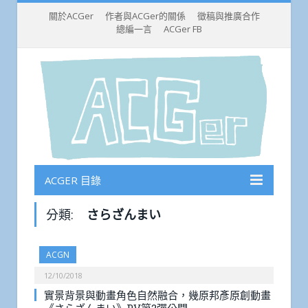
關於ACGer
作者與ACGer的關係
徵稿與推廣合作
總編一言
ACGer FB
ACGER 目錄
分類:
さらざんまい
ACGN
12/10/2018
實景背景與動畫角色自然融合，幾原邦彥原創動畫