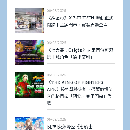
06/08/2026
《絕區零》X 7-ELEVEN 聯動正式
開跑！主題門市、實體周邊登場
06/08/2026
《七大罪：Origin》迎來首位可遊
玩十誡角色「德里艾利」
06/08/2026
《THE KING OF FIGHTERS
AFK》操控翠綠火焰、帶著傲慢笑
容的格鬥家「阿修．克里門森」登
場
06/08/2026
[死神]東永降臨《七騎士