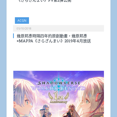
《さらざんまい》PV第2彈公開
ACGN
05/10/2018
幾原邦彥時隔四年的原創動畫，幾原邦彥
×MAPPA《さらざんまい》2019年4月放送