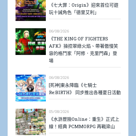
《七大罪：Origin》迎來首位可遊
玩十誡角色「德里艾利」
06/08/2026
《THE KING OF FIGHTERS
AFK》操控翠綠火焰、帶著傲慢笑
容的格鬥家「阿修．克里門森」登
場
06/08/2026
[死神]東永降臨《七騎士
Re:BIRTH》 同步推出各種夏日活動
05/08/2026
《水滸歷險Online：重生》正式上
線！經典 PCMMORPG 再戰梁山