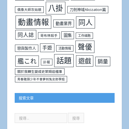
八掛
刀劍神域Alicization篇
偶像大師灰姑娘
動畫情報
同人
動畫業界
同人誌
圖集
哥布林殺手
工作細胞
聲優
手遊
戀與製作人
活動情報
話題
遊戲
艦これ
銷量
訃報
關於我轉生變成史萊姆這檔事
青春豬頭少年不會夢到兔女郎學姐
搜索文章