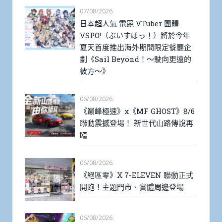
07/08/2026
日本超人氣 電競 VTuber 團體
VSPO!（ぶいすぽっ！）將於今年
夏天首度推出海外期間限定餐廳企
劃《Sail Beyond！～駛向更遠的
彼方～》
06/08/2026
《巔峰極速》x《MF GHOST》8/6
聯動震撼登場！ 新世代山路傳說再
臨
06/08/2026
《絕區零》X 7-ELEVEN 聯動正式
開跑！主題門市、實體周邊登場
06/08/2026