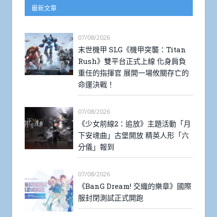
最新文章
07/08/2026
末世機甲 SLG《機甲突襲：Titan
Rush》雙平台正式上線 化身肩負
重任的指揮官 展開一場攸關存亡的
命運決戰！
07/08/2026
《少女前線2：追放》主題活動「月
下安魂曲」古堡開放 精英人形「六
分儀」報到
07/08/2026
《BanG Dream! 交織的樂章》國際
服封閉測試正式開跑