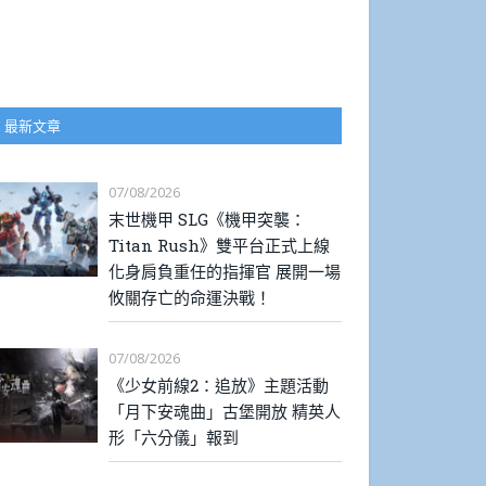
最新文章
07/08/2026
末世機甲 SLG《機甲突襲：
Titan Rush》雙平台正式上線
化身肩負重任的指揮官 展開一場
攸關存亡的命運決戰！
07/08/2026
《少女前線2：追放》主題活動
「月下安魂曲」古堡開放 精英人
形「六分儀」報到