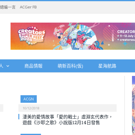
總編一言
ACGer FB
人
商品情報
萌新百科(仮)
星海航路
ACGN
10/12/2018
淒美的愛情故事「愛的戰士」虛淵玄代表作，
遊戲《沙耶之歌》小說版12月14日發售