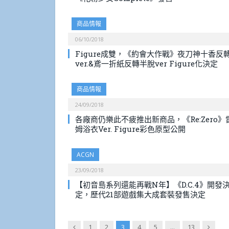
商品情報
06/10/2018
Figure成雙，《約會大作戰》夜刀神十香反
ver.&鳶一折紙反轉半脫ver Figure化決定
商品情報
24/09/2018
各廠商仍樂此不疲推出新商品，《Re:Zero》
姆浴衣Ver. Figure彩色原型公開
ACGN
23/09/2018
【初音島系列還能再戰N年】《D.C.4》開發
定，歷代21部遊戲集大成套裝發售決定
Previous
Next
1
2
3
4
5
...
13