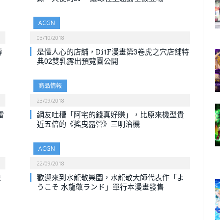
ACGN
03/10/2018
轉
是懂人心的店舖，DitF漫畫第3卷虎之穴店舖特
典02雙乳露出預覽圖公開
商品情報
23/09/2018
雷
網友吐槽「阿宅的錢真好賺」，比原來機型貴
近五倍的《搖曳露營》三明治機
ACGN
22/09/2018
決
歡迎來到水龍敬樂園，水龍敬大師代表作「よ
うこそ 水龍敬ランド」單行本漫畫發售