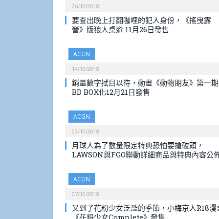
26/10/2018
要查出晚上打翻咖哩的犯人身份，《搖曳露
營》版狼人桌遊 11月26日發售
ACGN
14/10/2018
銷量數字拭目以待，動畫《動物朋友》第一期
BD BOX化12月21日發售
ACGN
09/10/2018
月球人為了數量限定特典恐怕要搶破頭，
LAWSON與FGO聯動詳細商品與特典內容公
ACGN
07/10/2018
又到了花粉少女泛濫的季節，小梅京人R18漫
《花粉少女Complete》發售