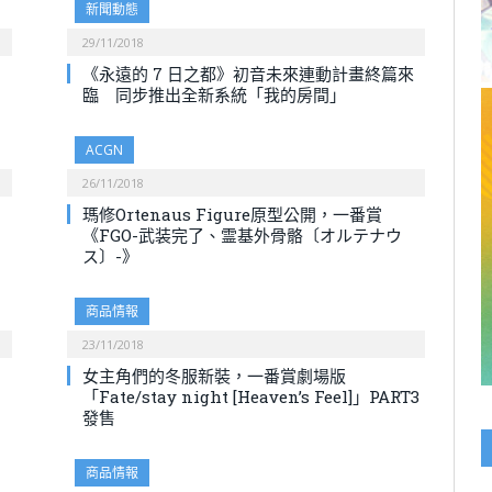
新聞動態
29/11/2018
《永遠的 7 日之都》初音未來連動計畫終篇來
臨 同步推出全新系統「我的房間」
ACGN
26/11/2018
瑪修Ortenaus Figure原型公開，一番賞
《FGO-武装完了、霊基外骨骼〔オルテナウ
ス〕-》
商品情報
23/11/2018
女主角們的冬服新裝，一番賞劇場版
「Fate/stay night [Heaven’s Feel]」PART3
發售
商品情報