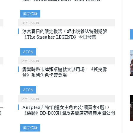
商品情報
31/10/2018
涼宮春日的限定復活，輕小說雜誌特別期號
《The Sneaker LEGEND》今日發售
ACGN
29/10/2018
露營時帶卡牌類桌遊就大派用場，《搖曳露
營》系列角色卡套登場
ACGN
27/10/2018
一
Aniplex店特”自選女主角套裝”讓買家4選1，
售
《偽戀》BD-BOX封圖及各間店舖特典用圖公開
商品情報