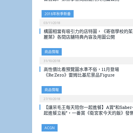
2018年秋季新番
03/11/2018
構圖相當有吸引力的店特圖，《寄宿學校的茱
麗葉》各間店舖特典內容及用圖公開
商品情報
31/10/2018
高性價比看預覽圖水準不俗，11月登場
《Re:Zero》雷姆比基尼景品Figure
商品情報
27/10/2018
【讓呆毛王每天陪你一起進餐】A賞”和Saber
起進餐立板”，一番賞《衛宮家今天的飯》發
ACGN