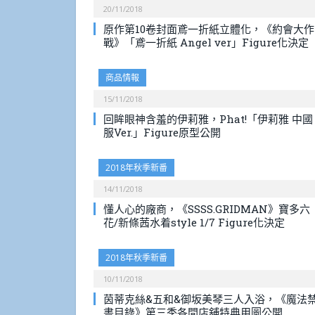
20/11/2018
原作第10卷封面鳶一折紙立體化，《約會大作
戰》「鳶一折紙 Angel ver」Figure化決定
商品情報
15/11/2018
回眸眼神含羞的伊莉雅，Phat!「伊莉雅 中國
服Ver.」Figure原型公開
2018年秋季新番
14/11/2018
懂人心的廠商，《SSSS.GRIDMAN》寶多六
花/新條茜水着style 1/7 Figure化決定
2018年秋季新番
10/11/2018
茵蒂克絲&五和&御坂美琴三人入浴，《魔法
書目錄》第三季各間店舖特典用圖公開