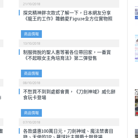
21/10/2018
探究精神胖次款式了解一下，日本網友分享
《龍王的工作》雛鶴愛Figure全方位實物照
商品情報
13/10/2018
制服微脫的聖人惠等著各位帶回家，一番賞
《不起眼女主角培育法》第二彈發售
商品情報
08/10/2018
不愁買不到到處都會賣，《刀劍神域》威化餅
佈
食玩卡登場
商品情報
07/10/2018
畫
各款盛惠100萬日元，刀劍神域、魔法禁書目
錄、天使的3P、蘿球社主題爵士鼓登場