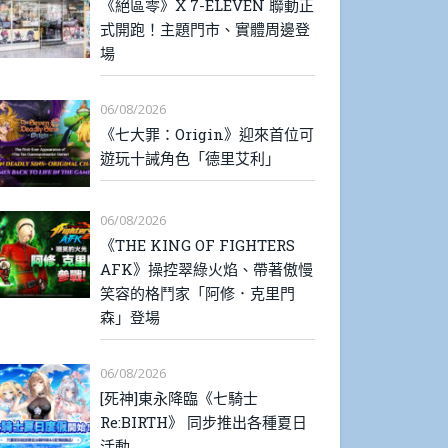
《絕區零》X 7-ELEVEN 聯動正
式開跑！主題門市、實體周邊登
場
06/08/2026
《七大罪：Origin》迎來首位可
遊玩十誡角色「德里艾利」
06/08/2026
《THE KING OF FIGHTERS
AFK》操控翠綠火焰、帶著傲慢
笑容的格鬥家「阿修．克里門
森」登場
06/08/2026
[死神]東永降臨《七騎士
Re:BIRTH》 同步推出各種夏日
活動