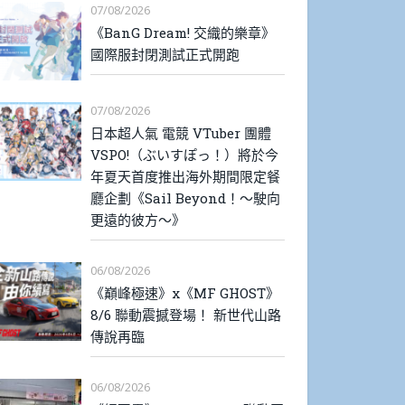
07/08/2026
《BanG Dream! 交織的樂章》
國際服封閉測試正式開跑
07/08/2026
日本超人氣 電競 VTuber 團體
VSPO!（ぶいすぽっ！）將於今
年夏天首度推出海外期間限定餐
廳企劃《Sail Beyond！～駛向
更遠的彼方～》
06/08/2026
《巔峰極速》x《MF GHOST》
8/6 聯動震撼登場！ 新世代山路
傳說再臨
06/08/2026