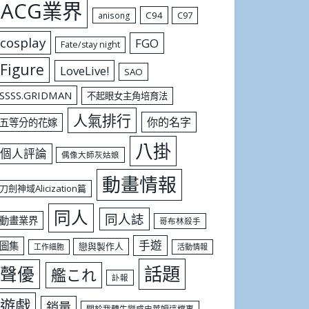
ACG業界
C94
C97
anisong
cosplay
FGO
Fate/stay night
Figure
LoveLive!
SAO
SSSS.GRIDMAN
不起眼女主角培育法
人氣排行
你的名字
五等分的花嫁
八掛
個人評論
偶像大師灰姑娘
動畫情報
刀劍神域Alicization篇
同人
同人誌
動畫業界
哥布林殺手
手遊
圖集
戀與製作人
工作細胞
活動情報
話題
聲優
艦これ
訃報
遊戲
銷量
關於我轉生變成史萊姆這檔事