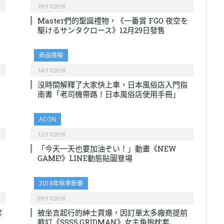
19/11/2018
Master們的聖誕禮物，《一番賞 FGO 夜空を
駆けるサンタクロース》12月29日發售
商品情報
14/11/2018
沒時間解釋了大家快上車，日本風俗店入門指
南書「老司機帶路！日本風俗店使用手冊」
ACGN
12/11/2018
「今天一天也要加油ぞい！」動畫《NEW
GAME!》LINE動態貼圖登場
2018年秋季新番
09/11/2018
禁
被坐言起行的紳士買爆，因訂單太多廠商提前
截訂《SSSS.GRIDMAN》女主角抱枕套