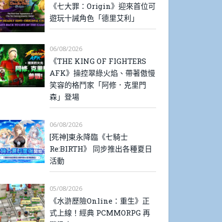
《七大罪：Origin》迎來首位可
遊玩十誡角色「德里艾利」
06/08/2026
《THE KING OF FIGHTERS
AFK》操控翠綠火焰、帶著傲慢
笑容的格鬥家「阿修．克里門
森」登場
06/08/2026
[死神]東永降臨《七騎士
Re:BIRTH》 同步推出各種夏日
活動
05/08/2026
《水滸歷險Online：重生》正
式上線！經典 PCMMORPG 再