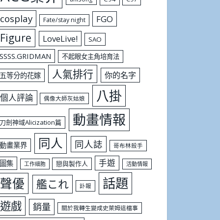
cosplay
FGO
Fate/stay night
Figure
LoveLive!
SAO
SSSS.GRIDMAN
不起眼女主角培育法
人氣排行
你的名字
五等分的花嫁
八掛
個人評論
偶像大師灰姑娘
動畫情報
刀劍神域Alicization篇
同人
同人誌
動畫業界
哥布林殺手
手遊
圖集
戀與製作人
工作細胞
活動情報
話題
聲優
艦これ
訃報
遊戲
銷量
關於我轉生變成史萊姆這檔事