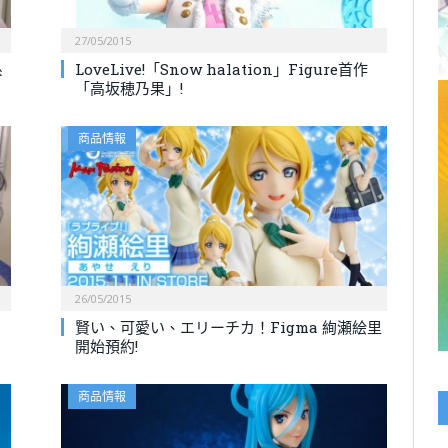
27/05/2015
系
LoveLive!「Snow halation」Figure首作
「高坂穂乃果」!
商品情報
26/05/2015
賢い、可愛い、エリーチカ！Figma 絢瀬絵里
開始預約!
商品情報