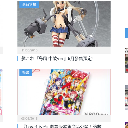
商品情報
11/05/2015
艦これ『島風 中破ver』5月發售預定!
動畫
03/05/2015
『LoveLive!』劇場版發售商品公開！這數