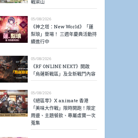
戰梁山
05/08/2026
《神之塔：New World》「蓮
梨琅」登場！ 三週年慶典活動持
續進行中
05/08/2026
《RF ONLINE NEXT》開啟
「烏薩斯戰區」及全新戰鬥內容
05/08/2026
《絕區零》X animate 香港
「美味大作戰」限時開跑！限定
周邊、主題餐飲、專屬虛寶一次
蒐集