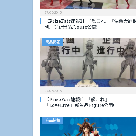
27/05/2015
【PrizeFair速報2】『艦これ』『偶像大師
列』等新景品Figure公開!
商品情報
27/05/2015
【PrizeFair速報1】『艦これ』
『LoveLive!』新景品Figure公開!
商品情報