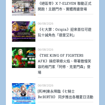
《絕區零》X 7-ELEVEN 聯動正式
開跑！主題門市、實體周邊登場
06/08/2026
《七大罪：Origin》迎來首位可遊
玩十誡角色「德里艾利」
06/08/2026
《THE KING OF FIGHTERS
AFK》操控翠綠火焰、帶著傲慢笑
容的格鬥家「阿修．克里門森」登
場
06/08/2026
[死神]東永降臨《七騎士
Re:BIRTH》 同步推出各種夏日活動