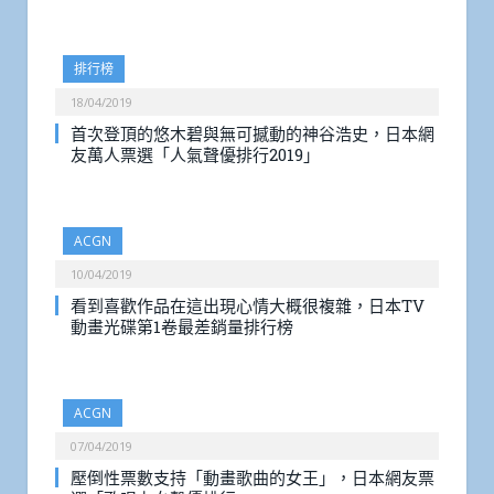
排行榜
18/04/2019
首次登頂的悠木碧與無可撼動的神谷浩史，日本網
友萬人票選「人氣聲優排行2019」
ACGN
10/04/2019
看到喜歡作品在這出現心情大概很複雜，日本TV
動畫光碟第1卷最差銷量排行榜
ACGN
07/04/2019
壓倒性票數支持「動畫歌曲的女王」，日本網友票