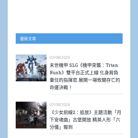
最新文章
07/08/2026
末世機甲 SLG《機甲突襲：Titan
Rush》雙平台正式上線 化身肩負
重任的指揮官 展開一場攸關存亡的
命運決戰！
07/08/2026
《少女前線2：追放》主題活動「月
下安魂曲」古堡開放 精英人形「六
分儀」報到