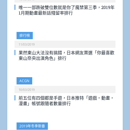
唯一一部跌破雙位數就是你了魔禁第三季，2019年
1月期動畫最新話殘留率排行
排行榜
11/03/2019
果然東山大法沒有搞錯，日本網友票選「你最喜歡
東山奈央出演角色」排行
ACGN
10/03/2019
前五位有四個都是手遊，日本推特「遊戲・動畫・
漫畫」帳號跟隨者數量排行
2019年冬季新番