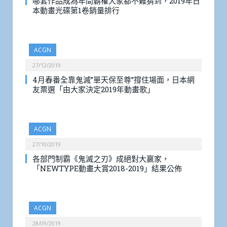
哪套作品成為年間霸權大家都不難猜到，2019年日
本動畫光碟第1卷銷量排行
ACGN
27/12/2019
4月春番全靠鬼滅”單天保至尊”撐住場面，日本網
友票選「由大家決定2019年動畫歌」
ACGN
27/10/2019
各部門制霸《鬼滅之刃》成絕對大嬴家，
「NEWTYPE動畫大賞2018-2019」結果公佈
ACGN
28/09/2019