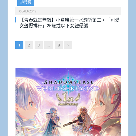
排行榜
06/03/2019
【青春就是無敵】小倉唯第一水瀨祈第二，「可愛
女聲優排行」25歲或以下女聲優編
Next
1
2
3
...
8