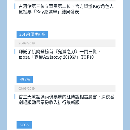
古河渚第三位立華奏第二位，官方舉辦Key角色人
氣投票「Key總選舉」結果發表
2019年夏季新番
26/09/2019
拜託了肌肉登榜首《鬼滅之刃》一門三傑，
mora「霸權Anisong 2019夏」TOP10
排行榜
03/09/2019
首三天就超過兩億票房的紅傳說相當厲害，深夜番
劇場版動畫票房收入排行最新版
ACGN