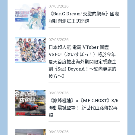
07/08/2026
《BanG Dream! 交織的樂章》國際
服封閉測試正式開跑
07/08/2026
日本超人氣 電競 VTuber 團體
VSPO!（ぶいすぽっ！）將於今年
夏天首度推出海外期間限定餐廳企
劃《Sail Beyond！～駛向更遠的
彼方～》
06/08/2026
《巔峰極速》x《MF GHOST》8/6
聯動震撼登場！ 新世代山路傳說再
臨
06/08/2026