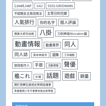
LoveLive!
SSSS.GRIDMAN
SAO
五等分的花嫁
不起眼女主角培育法
人氣排行
個人評論
你的名字
八掛
刀劍神域Alicization篇
偶像大師灰姑娘
動畫情報
同人
動畫業界
同人誌
圖集
哥布林殺手
工作細胞
聲優
手遊
戀與製作人
活動情報
話題
遊戲
艦これ
銷量
訃報
關於我轉生變成史萊姆這檔事
青春豬頭少年不會夢到兔女郎學姐