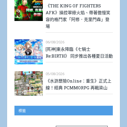
《THE KING OF FIGHTERS
AFK》操控翠綠火焰、帶著傲慢笑
容的格鬥家「阿修．克里門森」登
場
06/08/2026
[死神]東永降臨《七騎士
Re:BIRTH》 同步推出各種夏日活動
05/08/2026
《水滸歷險Online：重生》正式上
線！經典 PCMMORPG 再戰梁山
標籤