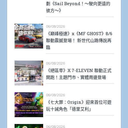
劃《Sail Beyond！～駛向更遠的
彼方～》
06/08/2026
《巔峰極速》x《MF GHOST》8/6
聯動震撼登場！ 新世代山路傳說再
臨
06/08/2026
《絕區零》X 7-ELEVEN 聯動正式
開跑！主題門市、實體周邊登場
06/08/2026
《七大罪：Origin》迎來首位可遊
玩十誡角色「德里艾利」
06/08/2026