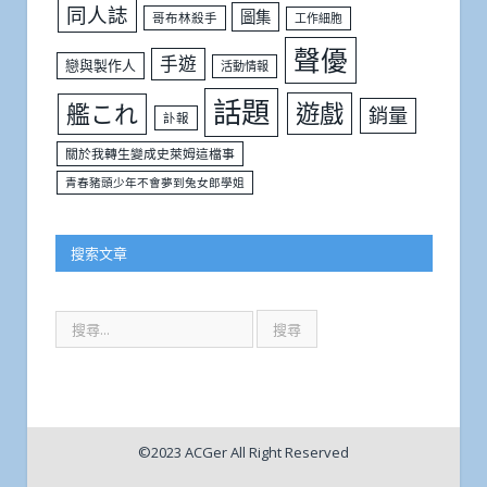
同人誌
圖集
哥布林殺手
工作細胞
聲優
手遊
戀與製作人
活動情報
話題
遊戲
艦これ
銷量
訃報
關於我轉生變成史萊姆這檔事
青春豬頭少年不會夢到兔女郎學姐
搜索文章
©2023 ACGer All Right Reserved