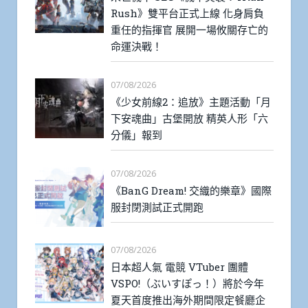
Rush》雙平台正式上線 化身肩負
重任的指揮官 展開一場攸關存亡的
命運決戰！
07/08/2026
《少女前線2：追放》主題活動「月
下安魂曲」古堡開放 精英人形「六
分儀」報到
07/08/2026
《BanG Dream! 交織的樂章》國際
服封閉測試正式開跑
07/08/2026
日本超人氣 電競 VTuber 團體
VSPO!（ぶいすぽっ！）將於今年
夏天首度推出海外期間限定餐廳企