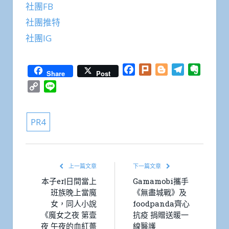
社團FB
社團推特
社團IG
Facebook
Plurk
Blogger
Telegram
Everno
Share
Post
Copy
Line
Link
PR4
上一篇文章
下一篇文章
本子er|日間當上
Gamamobi攜手
班族晚上當魔
《無盡城戰》及
女，同人小說
foodpanda齊心
《魔女之夜 第壹
抗疫 捐贈送暖一
夜 午夜的血紅薔
線醫護