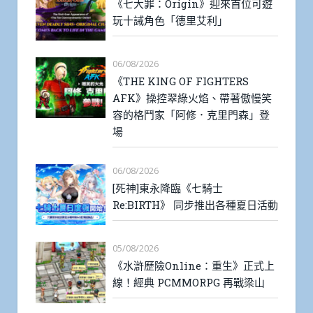
《七大罪：Origin》迎來首位可遊
玩十誡角色「德里艾利」
06/08/2026
《THE KING OF FIGHTERS
AFK》操控翠綠火焰、帶著傲慢笑
容的格鬥家「阿修．克里門森」登
場
06/08/2026
[死神]東永降臨《七騎士
Re:BIRTH》 同步推出各種夏日活動
05/08/2026
《水滸歷險Online：重生》正式上
線！經典 PCMMORPG 再戰梁山