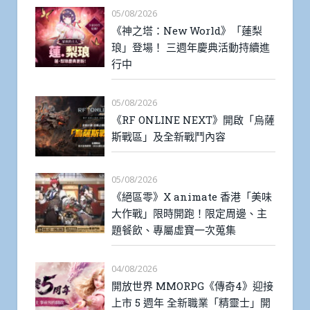
05/08/2026
《神之塔：New World》「蓮梨
琅」登場！ 三週年慶典活動持續進
行中
05/08/2026
《RF ONLINE NEXT》開啟「烏薩
斯戰區」及全新戰鬥內容
05/08/2026
《絕區零》X animate 香港「美味
大作戰」限時開跑！限定周邊、主
題餐飲、專屬虛寶一次蒐集
04/08/2026
開放世界 MMORPG《傳奇4》迎接
上市 5 週年 全新職業「精靈士」開