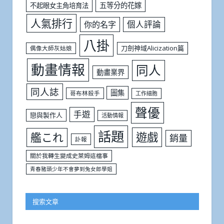
五等分的花嫁
不起眼女主角培育法
人氣排行
個人評論
你的名字
八掛
刀劍神域Alicization篇
偶像大師灰姑娘
動畫情報
同人
動畫業界
同人誌
圖集
哥布林殺手
工作細胞
聲優
手遊
戀與製作人
活動情報
話題
遊戲
艦これ
銷量
訃報
關於我轉生變成史萊姆這檔事
青春豬頭少年不會夢到兔女郎學姐
搜索文章