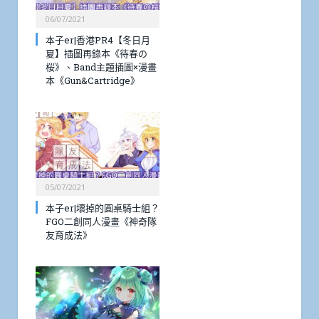
06/07/2021
本子er|香港PR4【冬日月
夏】插圖再錄本《待春の
桜》、Band主題插圖×漫畫
本《Gun&Cartridge》
05/07/2021
本子er|壞掉的圓桌騎士組？
FGO二創同人漫畫《神奇隊
友育成法》