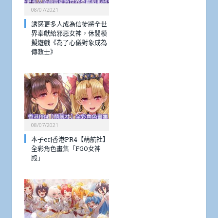
08/07/2021
誘惑更多人成為信徒將全世
界奉獻給邪惡女神，休閒模
擬遊戲《為了心儀對象成為
傳教士》
08/07/2021
本子er|香港PR4【萌航社】
全彩角色畫集「FGO女神
殿」