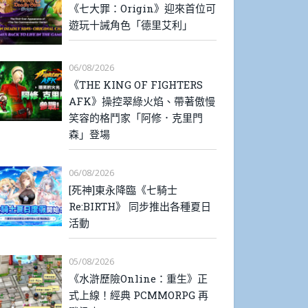
《七大罪：Origin》迎來首位可
遊玩十誡角色「德里艾利」
06/08/2026
《THE KING OF FIGHTERS
AFK》操控翠綠火焰、帶著傲慢
笑容的格鬥家「阿修．克里門
森」登場
06/08/2026
[死神]東永降臨《七騎士
Re:BIRTH》 同步推出各種夏日
活動
05/08/2026
《水滸歷險Online：重生》正
式上線！經典 PCMMORPG 再