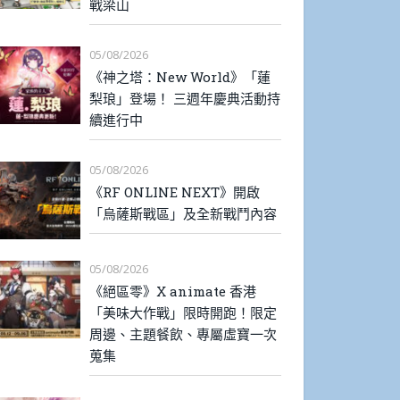
戰梁山
05/08/2026
《神之塔：New World》「蓮
梨琅」登場！ 三週年慶典活動持
續進行中
05/08/2026
《RF ONLINE NEXT》開啟
「烏薩斯戰區」及全新戰鬥內容
05/08/2026
《絕區零》X animate 香港
「美味大作戰」限時開跑！限定
周邊、主題餐飲、專屬虛寶一次
蒐集