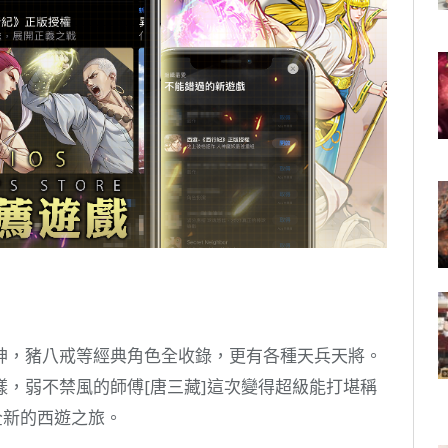
神，豬八戒等經典角色全收錄，更有各種天兵天將。
，弱不禁風的師傅[唐三藏]這次變得超級能打堪稱
全新的西遊之旅。