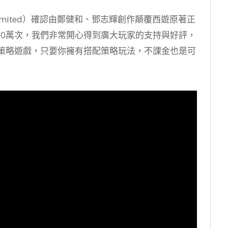
 Limited）確認由鄭健和、鄧志輝創作顛覆西遊原著正
20萬次，我們非常開心得到廣大玩家的支持與好評，
牌策略遊戲，只要你擁有搭配策略玩法，不課金也是可