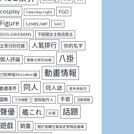
cosplay
FGO
Fate/stay night
Figure
LoveLive!
SAO
SSSS.GRIDMAN
不起眼女主角培育法
人氣排行
你的名字
五等分的花嫁
八掛
個人評論
偶像大師灰姑娘
動畫情報
刀劍神域Alicization篇
同人
同人誌
動畫業界
哥布林殺手
手遊
圖集
戀與製作人
工作細胞
活動情報
話題
聲優
艦これ
訃報
遊戲
銷量
關於我轉生變成史萊姆這檔事