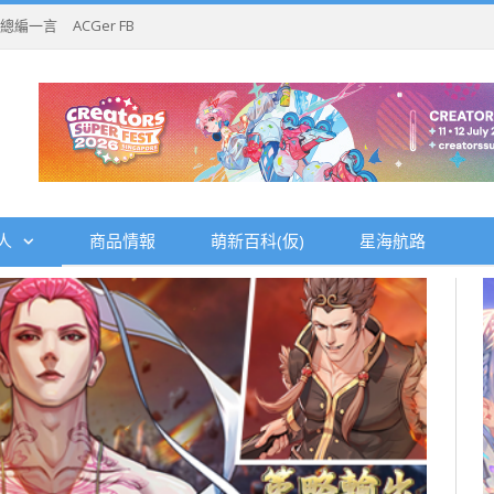
總編一言
ACGer FB
人
商品情報
萌新百科(仮)
星海航路