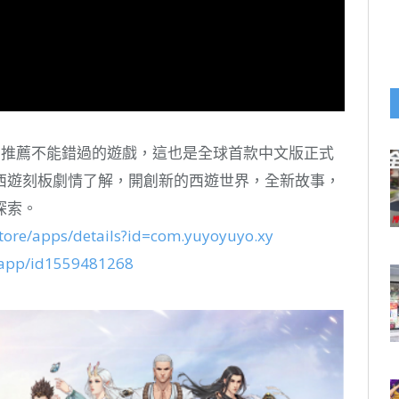
喜愛、推薦不能錯過的遊戲，這也是全球首款中文版正式
西遊刻板劇情了解，開創新的西遊世界，全新故事，
探索。
store/apps/details?id=com.yuyoyuyo.xy
w/app/id1559481268