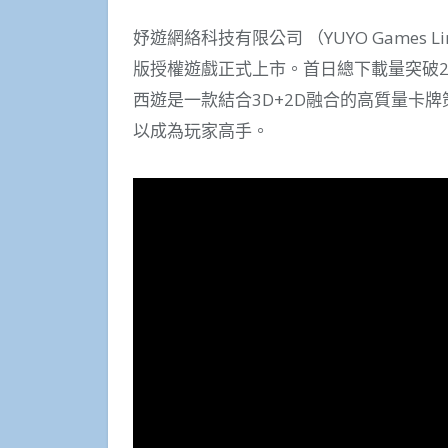
妤遊網絡科技有限公司 （YUYO Games
版授權遊戲正式上市。首日總下載量突破
西遊是一款結合3D+2D融合的高質量卡
以成為玩家高手。