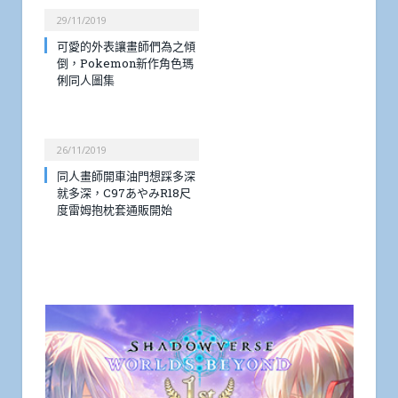
29/11/2019
可愛的外表讓畫師們為之傾
倒，Pokemon新作角色瑪
俐同人圖集
26/11/2019
同人畫師開車油門想踩多深
就多深，C97あやみR18尺
度雷姆抱枕套通販開始