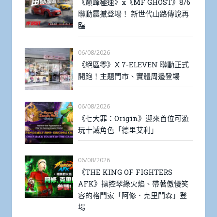
《巔峰極速》x《MF GHOST》8/6
聯動震撼登場！ 新世代山路傳說再
臨
06/08/2026
《絕區零》X 7-ELEVEN 聯動正式
開跑！主題門市、實體周邊登場
06/08/2026
《七大罪：Origin》迎來首位可遊
玩十誡角色「德里艾利」
06/08/2026
《THE KING OF FIGHTERS
AFK》操控翠綠火焰、帶著傲慢笑
容的格鬥家「阿修．克里門森」登
場