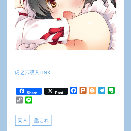
虎之穴購入LINK
Facebook
Plurk
Blogger
Telegram
Everno
Share
Post
Copy
Line
Link
同人
艦これ