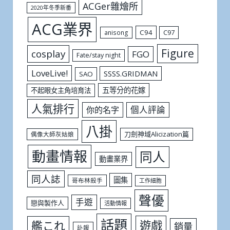
ACGer雜燴所
2020年冬季新番
ACG業界
C94
C97
anisong
Figure
cosplay
FGO
Fate/stay night
LoveLive!
SSSS.GRIDMAN
SAO
五等分的花嫁
不起眼女主角培育法
人氣排行
個人評論
你的名字
八掛
刀劍神域Alicization篇
偶像大師灰姑娘
動畫情報
同人
動畫業界
同人誌
圖集
哥布林殺手
工作細胞
聲優
手遊
戀與製作人
活動情報
話題
遊戲
艦これ
銷量
訃報