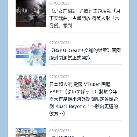
07/08/2026
《少女前線2：追放》主題活動「月
下安魂曲」古堡開放 精英人形「六
分儀」報到
07/08/2026
《BanG Dream! 交織的樂章》國際
服封閉測試正式開跑
07/08/2026
日本超人氣 電競 VTuber 團體
VSPO!（ぶいすぽっ！）將於今年
夏天首度推出海外期間限定餐廳企
劃《Sail Beyond！～駛向更遠的
彼方～》
06/08/2026