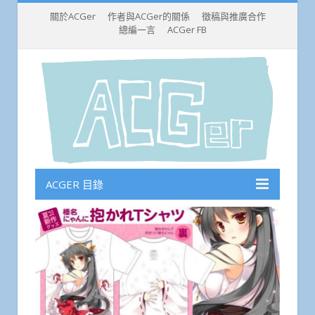
關於ACGer
作者與ACGer的關係
徵稿與推廣合作
總編一言
ACGer FB
ACGER 目錄