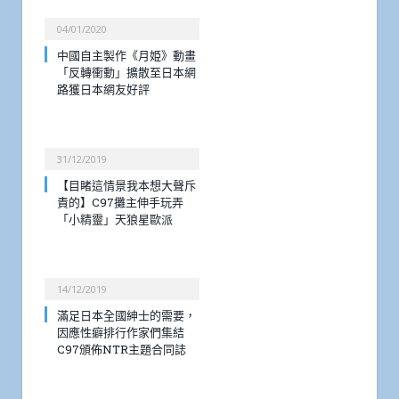
04/01/2020
中國自主製作《月姫》動畫
「反轉衝動」擴散至日本網
路獲日本網友好評
31/12/2019
【目睹這情景我本想大聲斥
責的】C97攤主伸手玩弄
「小精靈」天狼星歐派
14/12/2019
滿足日本全國紳士的需要，
因應性癖排行作家們集結
C97頒佈NTR主題合同誌