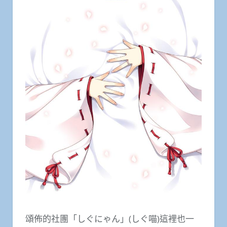
頌佈的社團「しぐにゃん」(しぐ喵)這裡也一