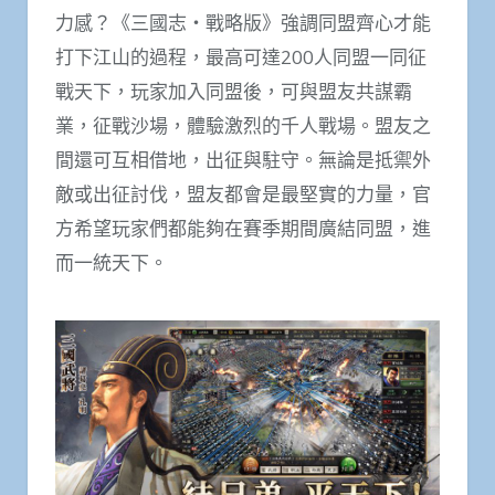
力感？《三國志・戰略版》強調同盟齊心才能
打下江山的過程，最高可達200人同盟一同征
戰天下，玩家加入同盟後，可與盟友共謀霸
業，征戰沙場，體驗激烈的千人戰場。盟友之
間還可互相借地，出征與駐守。無論是抵禦外
敵或出征討伐，盟友都會是最堅實的力量，官
方希望玩家們都能夠在賽季期間廣結同盟，進
而一統天下。