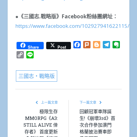
●《三國志.戰略版》Facebook粉絲團網址：
https://www.facebook.com/102927941622115/
Facebook
Plurk
Blogger
Telegram
Everno
Share
Post
Copy
Line
Link
三國志・戰略版
上一篇文章
下一篇文章
極限生存
回顧冠軍車隊誕
MMORPG《A3:
生!《崩壞3rd》首
STILL ALIVE 倖
次合作參加澳門
存者》 首度更新
格蘭披治賽車即