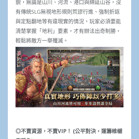
貌，無論是山川、河流、港口與綿延山谷，沒
有傳統SLG無視地形規則荒謬行進、強制折返
與定點翻地等有違現實的情況，玩家必須要能
清楚掌握「地利」要素，才有辦法出奇制勝，
輕鬆將敵方一舉殲滅。
◎不賣資源，不賣VIP！ (公平對決，運籌帷幄