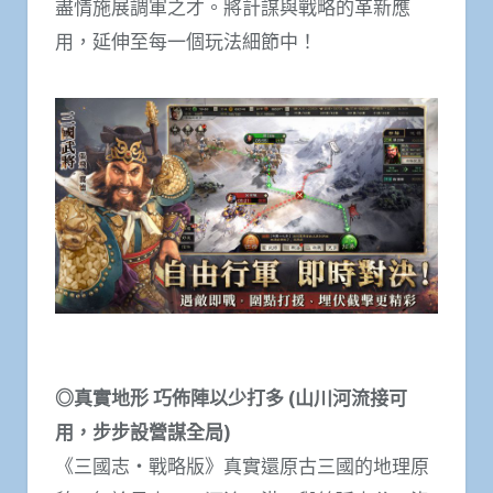
盡情施展調軍之才。將計謀與戰略的革新應
用，延伸至每一個玩法細節中！
◎真實地形 巧佈陣以少打多 (山川河流接可
用，步步設營謀全局)
《三國志・戰略版》真實還原古三國的地理原