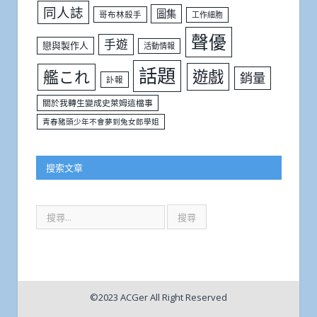
同人誌
圖集
哥布林殺手
工作細胞
聲優
手遊
戀與製作人
活動情報
話題
遊戲
艦これ
銷量
訃報
關於我轉生變成史萊姆這檔事
青春豬頭少年不會夢到兔女郎學姐
搜索文章
©2023 ACGer All Right Reserved