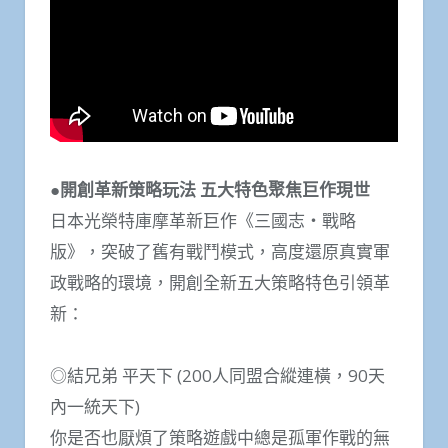
●開創革新策略玩法 五大特色聚焦巨作現世
日本光榮特庫摩革新巨作《三國志・戰略
版》，突破了舊有戰鬥模式，高度還原真實軍
政戰略的環境，開創全新五大策略特色引領革
新：
◎結兄弟 平天下 (200人同盟合縱連橫，90天
內一統天下)
你是否也厭煩了策略遊戲中總是孤軍作戰的無