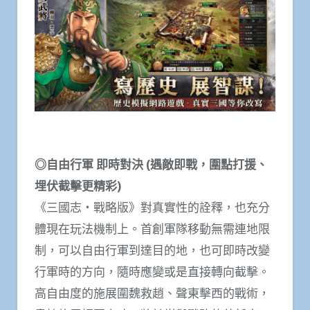
◎自由行軍 即時對決 (遇敵即戰，圍點打援、
埋伏截擊更精彩)
《三國志・戰略版》對真實性的詮釋，也充分
體現在玩法機制上。首創軍隊移動無需連地限
制，可以自由行軍到達目的地，也可即時改變
行軍時的方向，隨時應變或是直接轉向截擊。
高自由度的施展圍魏救趙、聲東擊西的戰術，