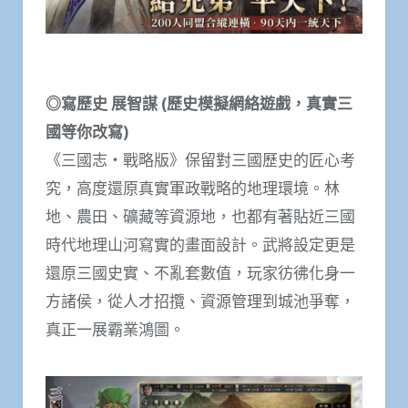
◎寫歷史 展智謀 (歷史模擬網絡遊戲，真實三
國等你改寫)
《三國志・戰略版》保留對三國歷史的匠心考
究，高度還原真實軍政戰略的地理環境。林
地、農田、礦藏等資源地，也都有著貼近三國
時代地理山河寫實的畫面設計。武將設定更是
還原三國史實、不亂套數值，玩家彷彿化身一
方諸侯，從人才招攬、資源管理到城池爭奪，
真正一展霸業鴻圖。