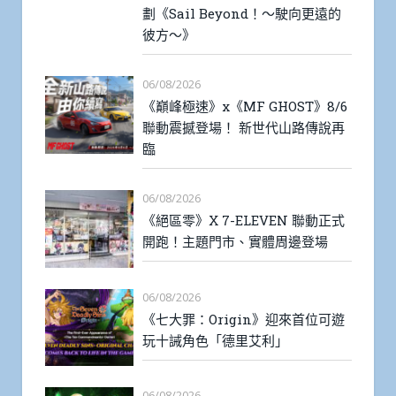
劃《Sail Beyond！～駛向更遠的
彼方～》
06/08/2026
《巔峰極速》x《MF GHOST》8/6
聯動震撼登場！ 新世代山路傳說再
臨
06/08/2026
《絕區零》X 7-ELEVEN 聯動正式
開跑！主題門市、實體周邊登場
06/08/2026
《七大罪：Origin》迎來首位可遊
玩十誡角色「德里艾利」
06/08/2026