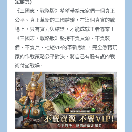
定勝負)
《三國志・戰略版》希望帶給玩家們一個真正
公平、真正革新的三國體驗，在這個真實的戰
場上，只有實力與結盟，才能成就王者霸業！
《三國志・戰略版》堅持不賣資源、不賣裝
備、不賣兵、杜絕VIP的革新思維，完全憑藉玩
家的作戰策略公平對決，將自己有膽有謀的戰
術付諸戰場。