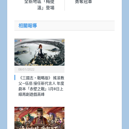
全新地區「梅提
勇奪冠軍
溫」登場
相關報導
08/01/2022
《三國志・戰略版》 搖滾教
父—伍佰 接任新代言人 年度
劇本「赤壁之戰」1月8日上
線再創遊戲高峰