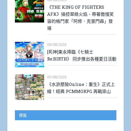
《THE KING OF FIGHTERS
AFK》操控翠綠火焰、帶著傲慢笑
容的格鬥家「阿修．克里門森」登
場
06/08/2026
[死神]東永降臨《七騎士
Re:BIRTH》 同步推出各種夏日活動
05/08/2026
《水滸歷險Online：重生》正式上
線！經典 PCMMORPG 再戰梁山
標籤