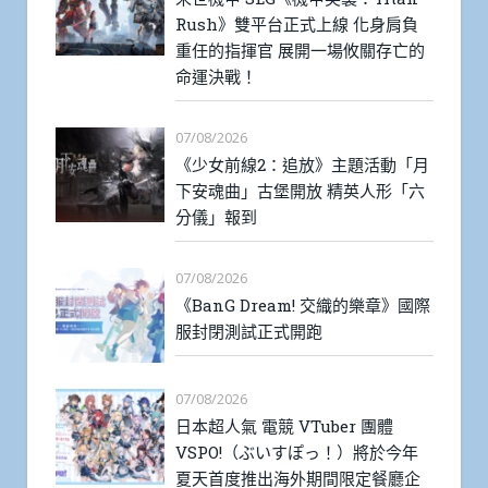
Rush》雙平台正式上線 化身肩負
重任的指揮官 展開一場攸關存亡的
命運決戰！
07/08/2026
《少女前線2：追放》主題活動「月
下安魂曲」古堡開放 精英人形「六
分儀」報到
07/08/2026
《BanG Dream! 交織的樂章》國際
服封閉測試正式開跑
07/08/2026
日本超人氣 電競 VTuber 團體
VSPO!（ぶいすぽっ！）將於今年
夏天首度推出海外期間限定餐廳企