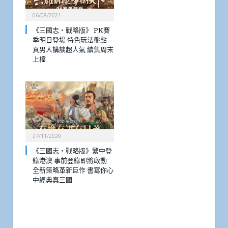
06/08/2021
《三國志・戰略版》 PK賽
季明日登場 特色玩法盤點
真男人講談超人氣 續集周末
上檔
27/11/2020
《三國志・戰略版》繁中登
錄港澳 事前登錄即將啟動
全新策略革新巨作 書寫你心
中經典真三國