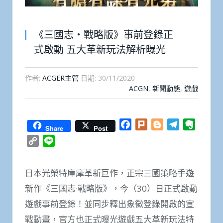
《三國志・戰略版》事前登錄正
式啟動 五大革新玩法解析曝光
作者:
ACGER主管
日期:
30/11/2020
ACGN
,
新聞動態
,
遊戲
Facebook
Plurk
Blogger
Telegram
Everno
Share
Post
Copy
Line
Link
日本光榮特庫摩革新巨作，正宗三國策略手遊
新作《三國志·戰略版》，今（30）日正式啟動
遊戲事前登錄！並同步釋出象徵登錄開啟的宣
戰動畫，官方也正式曝光遊戲五大革新玩法特