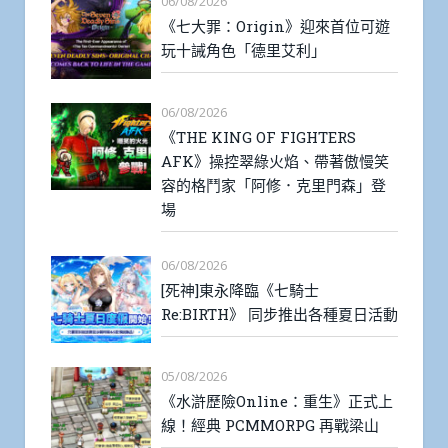
06/08/2026
《七大罪：Origin》迎來首位可遊
玩十誡角色「德里艾利」
06/08/2026
《THE KING OF FIGHTERS
AFK》操控翠綠火焰、帶著傲慢笑
容的格鬥家「阿修．克里門森」登
場
06/08/2026
[死神]東永降臨《七騎士
Re:BIRTH》 同步推出各種夏日活動
05/08/2026
《水滸歷險Online：重生》正式上
線！經典 PCMMORPG 再戰梁山