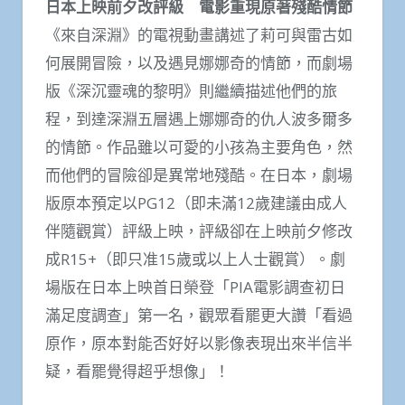
日本上映前夕改評級 電影重現原著殘酷情節
《來自深淵》的電視動畫講述了莉可與雷古如
何展開冒險，以及遇見娜娜奇的情節，而劇場
版《深沉靈魂的黎明》則繼續描述他們的旅
程，到達深淵五層遇上娜娜奇的仇人波多爾多
的情節。作品雖以可愛的小孩為主要角色，然
而他們的冒險卻是異常地殘酷。在日本，劇場
版原本預定以PG12（即未滿12歲建議由成人
伴隨觀賞）評級上映，評級卻在上映前夕修改
成R15+（即只准15歲或以上人士觀賞）。劇
場版在日本上映首日榮登「PIA電影調查初日
滿足度調查」第一名，觀眾看罷更大讚「看過
原作，原本對能否好好以影像表現出來半信半
疑，看罷覺得超乎想像」！