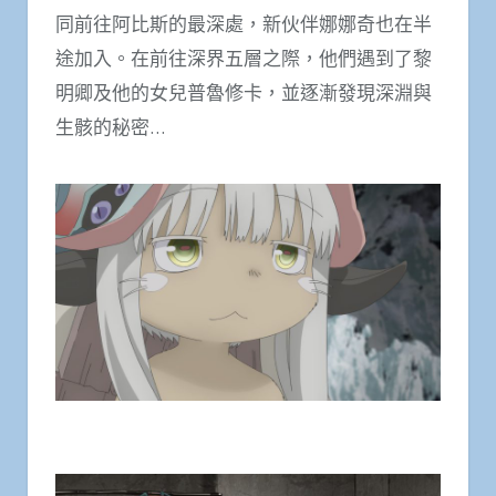
同前往阿比斯的最深處，新伙伴娜娜奇也在半
途加入。在前往深界五層之際，他們遇到了黎
明卿及他的女兒普魯修卡，並逐漸發現深淵與
生骸的秘密…