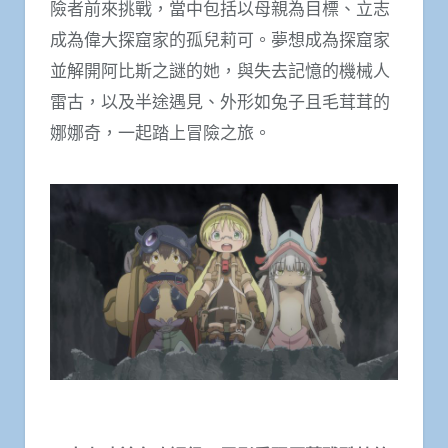
險者前來挑戰，當中包括以母親為目標、立志
成為偉大探窟家的孤兒莉可。夢想成為探窟家
並解開阿比斯之謎的她，與失去記憶的機械人
雷古，以及半途遇見、外形如兔子且毛茸茸的
娜娜奇，一起踏上冒險之旅。