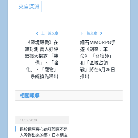
來自深淵
上一篇文章
下一篇文章
《靈境殺戮》在
網石MMORPG手
韓封測 萬人好評
遊《劍靈：革
數據大揭露 「裝
命》 「召喚師」
備」、「強
和「區域占領
化」、「寵物」
戰」將在6月25日
系統搶先釋出
推出
相關報導
11/02/2020
過於還原喪心病狂簡直不是
人幹得出來的事，日本網友