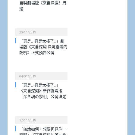
自製劇場版《來自深淵》周
邊
20/11/2019
「真是… 真是太棒了…」劇
場版《來自深淵 深沉靈魂的
黎明》正式預告公開
04/01/2019
「真是… 真是太棒了…」
《來自深淵》新作劇場版
「深き魂の黎明」公開決定
12/11/2018
「無論如何，想要再見你一
面啊」《來自深淵》第一季