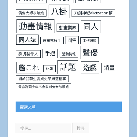
八掛
刀劍神域Alicization篇
偶像大師灰姑娘
動畫情報
同人
動畫業界
同人誌
圖集
哥布林殺手
工作細胞
聲優
手遊
戀與製作人
活動情報
話題
遊戲
艦これ
銷量
訃報
關於我轉生變成史萊姆這檔事
青春豬頭少年不會夢到兔女郎學姐
搜索文章