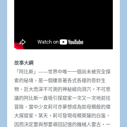
故事大綱
「阿比斯」——世界中唯一一個尚未被完全探
索的秘境，是一個棲息著各式各樣的奇妙生
物、巨大而深不可測的神秘縱向洞穴。不可思
議的阿比斯一直吸引探窟家一次又一次地前往
冒險，當中少女莉可亦夢想成為如母親般的偉
大探窟家。某天，莉可發現母親萊薩的白笛，
因而決定要與想要尋回記憶的機械人雷古，一