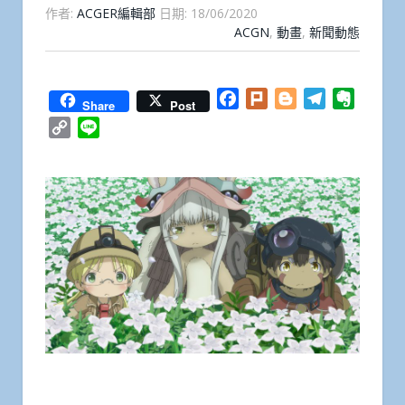
作者:
ACGER編輯部
日期:
18/06/2020
ACGN
,
動畫
,
新聞動態
Facebook
Plurk
Blogger
Telegram
Everno
Share
Post
Copy
Line
Link