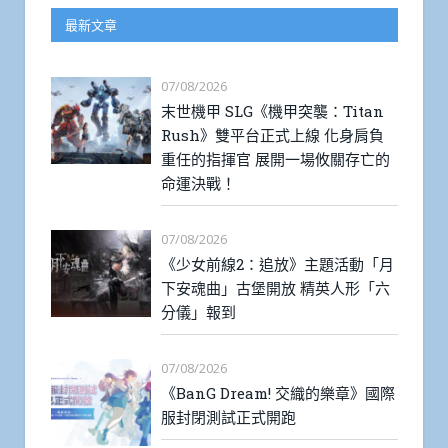
最新文章
07/08/2026
末世機甲 SLG《機甲突襲：Titan
Rush》雙平台正式上線 化身肩負
重任的指揮官 展開一場攸關存亡的
命運決戰！
07/08/2026
《少女前線2：追放》主題活動「月
下安魂曲」古堡開放 精英人形「六
分儀」報到
07/08/2026
《BanG Dream! 交織的樂章》國際
服封閉測試正式開跑