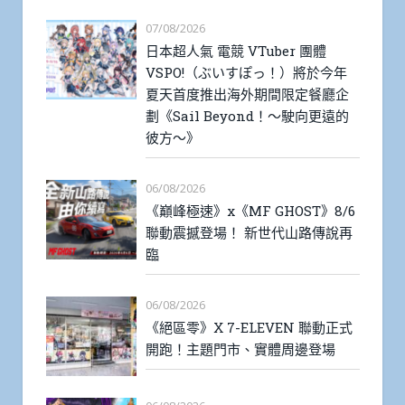
07/08/2026
日本超人氣 電競 VTuber 團體
VSPO!（ぶいすぽっ！）將於今年
夏天首度推出海外期間限定餐廳企
劃《Sail Beyond！～駛向更遠的
彼方～》
06/08/2026
《巔峰極速》x《MF GHOST》8/6
聯動震撼登場！ 新世代山路傳說再
臨
06/08/2026
《絕區零》X 7-ELEVEN 聯動正式
開跑！主題門市、實體周邊登場