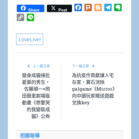
Facebook
Plurk
Blogger
Telegram
Everno
Share
Post
Copy
Line
Link
LoveLive!
上一篇文章
下一篇文章
變身成貓接近
為抗疫作貢獻讓人宅
愛慕的男生，
在家，寶石消除
佐藤順一×岡
galgame《Mirror》
田麿里劇場版
向中國玩家贈送遊戲
動畫《想要哭
兌換key
的我變裝成
貓》公佈
相關報導