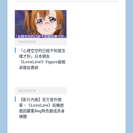
01/03/2019
「心裡空空的已經不知道怎
樣才好」日本網友
《LoveLive!》Figure被親
弟擅自賣掉
06/12/2018
【影片內進】官方意外開
車，《LoveLive》街機遊
戲因嚴重Bug角色變成赤身
裸體