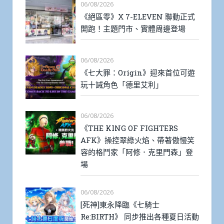
06/08/2026
《絕區零》X 7-ELEVEN 聯動正式
開跑！主題門市、實體周邊登場
06/08/2026
《七大罪：Origin》迎來首位可遊
玩十誡角色「德里艾利」
06/08/2026
《THE KING OF FIGHTERS
AFK》操控翠綠火焰、帶著傲慢笑
容的格鬥家「阿修．克里門森」登
場
06/08/2026
[死神]東永降臨《七騎士
Re:BIRTH》 同步推出各種夏日活動