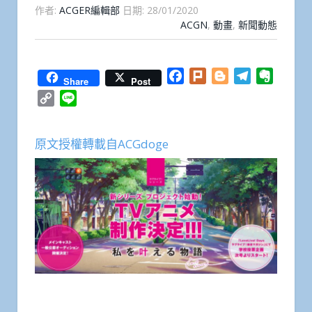
作者:
ACGER編輯部
日期:
28/01/2020
ACGN
,
動畫
,
新聞動態
Facebook
Plurk
Blogger
Telegram
Everno
Share
Post
Copy
Line
Link
原文授權轉載自ACGdoge