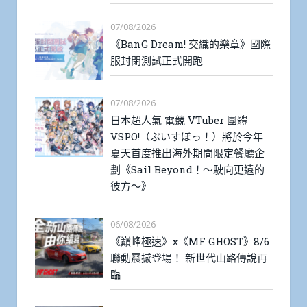
07/08/2026
《BanG Dream! 交織的樂章》國際
服封閉測試正式開跑
07/08/2026
日本超人氣 電競 VTuber 團體
VSPO!（ぶいすぽっ！）將於今年
夏天首度推出海外期間限定餐廳企
劃《Sail Beyond！～駛向更遠的
彼方～》
06/08/2026
《巔峰極速》x《MF GHOST》8/6
聯動震撼登場！ 新世代山路傳說再
臨