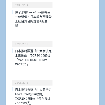
17/11/2018
除了水樹LoveLive還有另
一位聲優，日本網友整理登
上紅白舞台的聲優&組合一
覽
07/09/2018
日本推特票選「由大家決定
水團歌曲」TOP20：第1位
「WATER BLUE NEW
WORLD」
26/08/2018
日本推特票選「由大家決定
LoveLive!(μ’s)歌曲」
TOP20：第1位「僕たちは
ひとつの光」