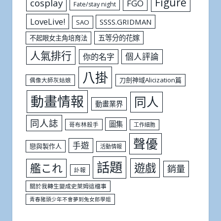
Figure
cosplay
FGO
Fate/stay night
LoveLive!
SSSS.GRIDMAN
SAO
五等分的花嫁
不起眼女主角培育法
人氣排行
個人評論
你的名字
八掛
刀劍神域Alicization篇
偶像大師灰姑娘
動畫情報
同人
動畫業界
同人誌
圖集
哥布林殺手
工作細胞
聲優
手遊
戀與製作人
活動情報
話題
遊戲
艦これ
銷量
訃報
關於我轉生變成史萊姆這檔事
青春豬頭少年不會夢到兔女郎學姐