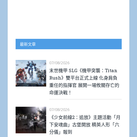
最新文章
07/08/2026
末世機甲 SLG《機甲突襲：Titan
Rush》雙平台正式上線 化身肩負
重任的指揮官 展開一場攸關存亡的
命運決戰！
07/08/2026
《少女前線2：追放》主題活動「月
下安魂曲」古堡開放 精英人形「六
分儀」報到