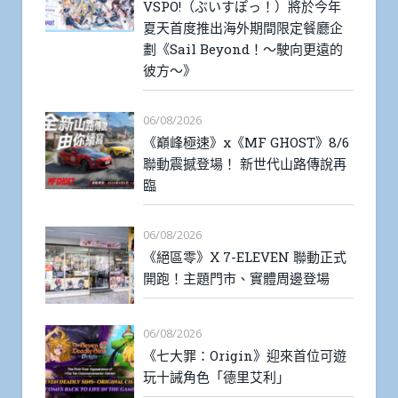
VSPO!（ぶいすぽっ！）將於今年
夏天首度推出海外期間限定餐廳企
劃《Sail Beyond！～駛向更遠的
彼方～》
06/08/2026
《巔峰極速》x《MF GHOST》8/6
聯動震撼登場！ 新世代山路傳說再
臨
06/08/2026
《絕區零》X 7-ELEVEN 聯動正式
開跑！主題門市、實體周邊登場
06/08/2026
《七大罪：Origin》迎來首位可遊
玩十誡角色「德里艾利」