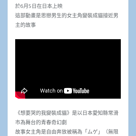
於6月5日在日本上映
這部動畫是思戀男生的女主角變裝成貓接近男
主的故事
《想要哭的我變裝成貓》是以日本愛知縣常滑
市為舞台的青春奇幻劇
故事女主角是自由奔放被稱為「ムゲ」（無限