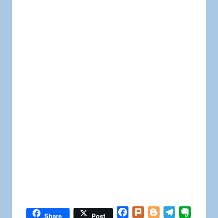
Facebook
Plurk
Blogger
Telegram
Everno
Share
Post