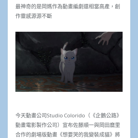
最神奇的是岡媽作為動畫編劇還相當高產，創
作靈感源源不斷
今天動畫公司Studio Colorido（《企鵝公路》
動畫電影製作公司）宣布佐藤順一與岡田麿里
合作的劇場版動畫《想要哭的我變裝成貓》將