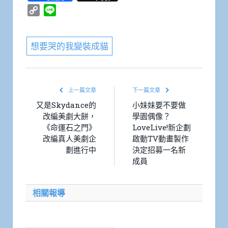
Copy
Line
Link
想要哭的我變裝成貓
上一篇文章
下一篇文章
又是Skydance的
小妹妹要不要做
改編美劇大餅，
學園偶像？
《命運石之門》
LoveLive!新企劃
改編真人美劇企
啟動TV動畫製作
劃進行中
決定招募一名新
成員
相關報導