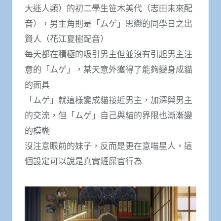
大迷人類）的初二學生笹木美代（志田未來配
音），男主角則是「ムゲ」思戀的同學日之出
賢人（花江夏樹配音）
每天都在積極的吸引男主但並沒有引起男主注
意的「ムゲ」，某天意外獲得了能夠變身成貓
的面具
「ムゲ」就這樣變成貓接近男主，加深與男主
的交流，但「ムゲ」自己與貓的界限也漸漸變
的模糊
沒注意眼前的妹子，反而是更在意喵星人，這
個設定可以說是真實鏟屎官行為