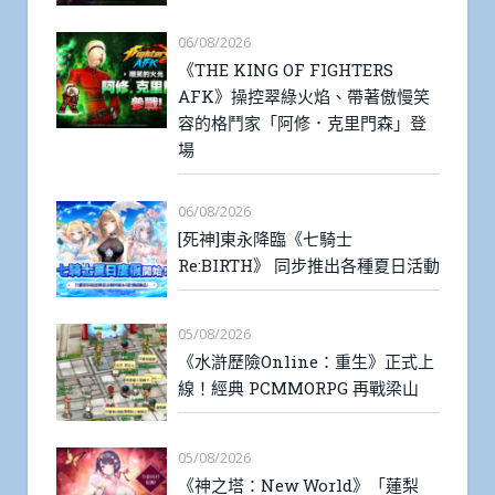
06/08/2026
《THE KING OF FIGHTERS
AFK》操控翠綠火焰、帶著傲慢笑
容的格鬥家「阿修．克里門森」登
場
06/08/2026
[死神]東永降臨《七騎士
Re:BIRTH》 同步推出各種夏日活動
05/08/2026
《水滸歷險Online：重生》正式上
線！經典 PCMMORPG 再戰梁山
05/08/2026
《神之塔：New World》「蓮梨