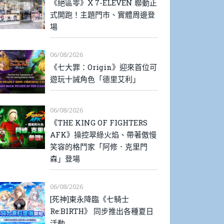
《絕區零》X 7-ELEVEN 聯動正
式開跑！主題門市、實體周邊登
場
06/08/2026
《七大罪：Origin》迎來首位可
遊玩十誡角色「德里艾利」
06/08/2026
《THE KING OF FIGHTERS
AFK》操控翠綠火焰、帶著傲慢
笑容的格鬥家「阿修．克里門
森」登場
06/08/2026
[死神]東永降臨《七騎士
Re:BIRTH》 同步推出各種夏日
活動