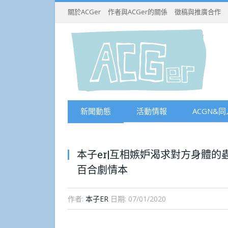
關於ACGer
作者與ACGer的關係
徵稿與推廣合作
新聞動態
活動情報
ACGN&同
本子er|互相嫉妒渴求對方身體的
百合劇情本
作者:
本子ER
日期:
07/01/2020