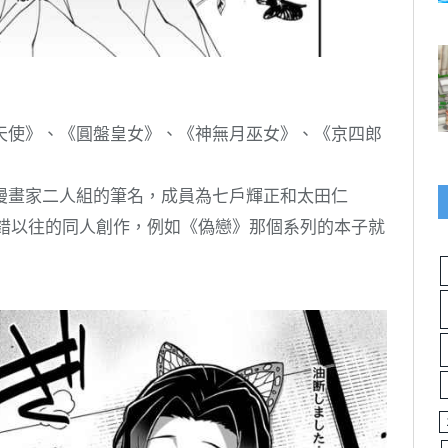
天使》、《圓盤皇女》、《神無月巫女》、《京四郎
漫畫家二人組的筆名，成員為七戶輝正和太田仁
下介錯以往的同人創作，例如《偽戀》那個系列的本子就