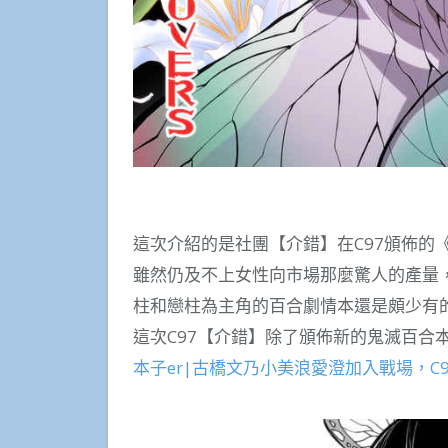
這次介紹的是社團【介錯】在C97頒佈的《鬼
雖然仍及不上女性向市場那麼驚人的產量，
柱和戀柱為主角的百合劇情本還是頗少有
這次C97【介錯】除了頒佈新的鬼滅百合
本子er|古橋文乃小美浪愛澄加入戰場，C