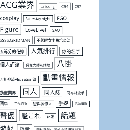
ACG業界
C94
C97
anisong
cosplay
FGO
Fate/stay night
Figure
LoveLive!
SAO
SSSS.GRIDMAN
不起眼女主角培育法
人氣排行
你的名字
五等分的花嫁
八掛
個人評論
偶像大師灰姑娘
動畫情報
刀劍神域Alicization篇
同人
同人誌
動畫業界
哥布林殺手
手遊
圖集
戀與製作人
工作細胞
活動情報
話題
聲優
艦これ
訃報
遊戲
銷量
關於我轉生變成史萊姆這檔事