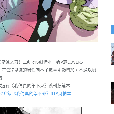
滅之刃》二創R18劇情本「蟲×恋LOVERS」
在C97鬼滅的男性向本子數量明顯增加，不過以蟲
的
本還有《我們真的學不來》系刊續篇本
97介錯《我們真的學不來》R18劇情本