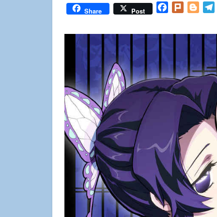
Facebook
Plurk
Blog
Share
Post