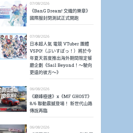
07/08/2026
《BanG Dream! 交織的樂章》
國際服封閉測試正式開跑
07/08/2026
日本超人氣 電競 VTuber 團體
VSPO!（ぶいすぽっ！）將於今
年夏天首度推出海外期間限定餐
廳企劃《Sail Beyond！～駛向
更遠的彼方～》
06/08/2026
《巔峰極速》x《MF GHOST》
8/6 聯動震撼登場！ 新世代山路
傳說再臨
06/08/2026