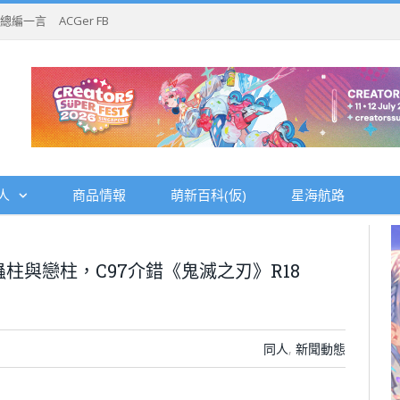
總編一言
ACGer FB
人
商品情報
萌新百科(仮)
星海航路
蟲柱與戀柱，C97介錯《鬼滅之刃》R18
同人
,
新聞動態