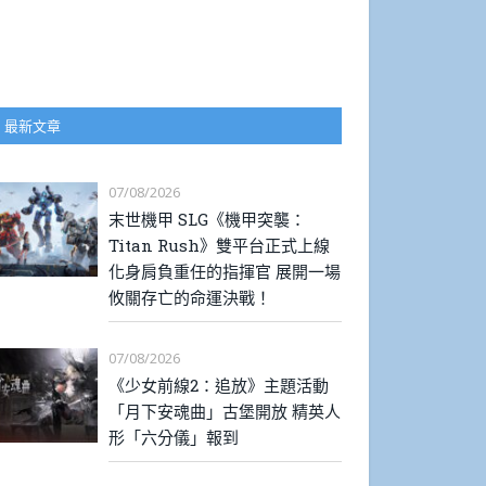
最新文章
07/08/2026
末世機甲 SLG《機甲突襲：
Titan Rush》雙平台正式上線
化身肩負重任的指揮官 展開一場
攸關存亡的命運決戰！
07/08/2026
《少女前線2：追放》主題活動
「月下安魂曲」古堡開放 精英人
形「六分儀」報到