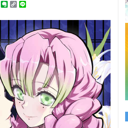
ger
Telegram
Evernote
Copy
Line
Link