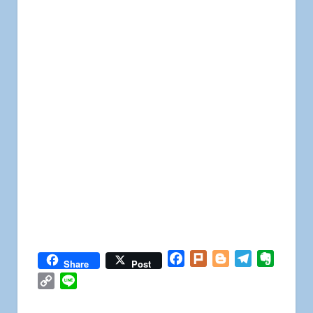
Facebook
Plurk
Blogger
Telegram
Everno
Share
Post
Copy
Line
Link