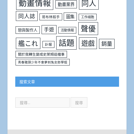
動畫情報
同人
動畫業界
同人誌
圖集
哥布林殺手
工作細胞
聲優
手遊
戀與製作人
活動情報
話題
遊戲
艦これ
銷量
訃報
關於我轉生變成史萊姆這檔事
青春豬頭少年不會夢到兔女郎學姐
搜索文章