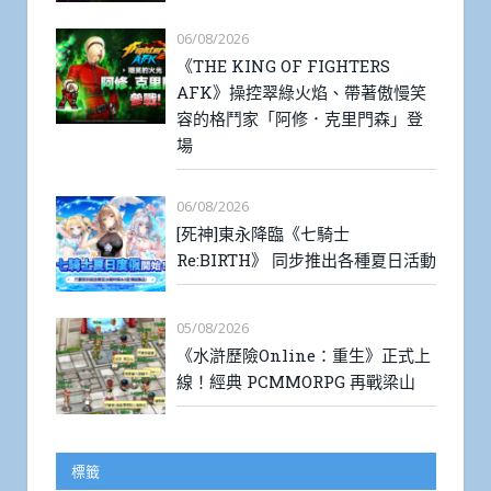
06/08/2026
《THE KING OF FIGHTERS
AFK》操控翠綠火焰、帶著傲慢笑
容的格鬥家「阿修．克里門森」登
場
06/08/2026
[死神]東永降臨《七騎士
Re:BIRTH》 同步推出各種夏日活動
05/08/2026
《水滸歷險Online：重生》正式上
線！經典 PCMMORPG 再戰梁山
標籤