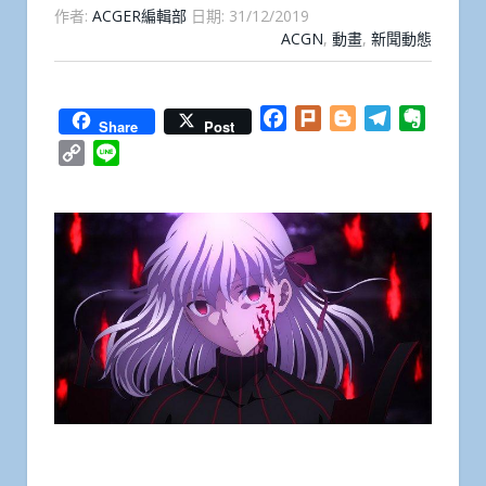
作者:
ACGER編輯部
日期:
31/12/2019
ACGN
,
動畫
,
新聞動態
Facebook
Plurk
Blogger
Telegram
Everno
Share
Post
Copy
Line
Link