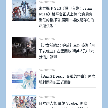
07/08/2026
末世機甲 SLG《機甲突襲：Titan
Rush》雙平台正式上線 化身肩負
重任的指揮官 展開一場攸關存亡的
命運決戰！
07/08/2026
《少女前線2：追放》主題活動「月
下安魂曲」古堡開放 精英人形「六
分儀」報到
07/08/2026
《BanG Dream! 交織的樂章》國際
服封閉測試正式開跑
07/08/2026
日本超人氣 電競 VTuber 團體