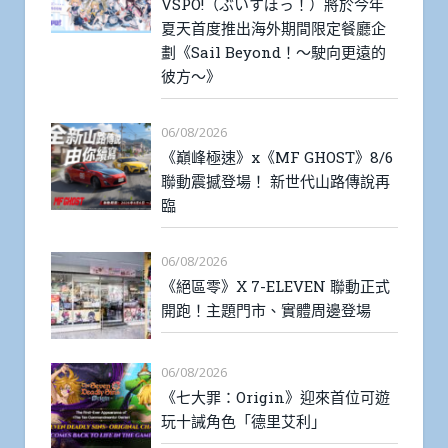
VSPO!（ぶいすぽっ！）將於今年
夏天首度推出海外期間限定餐廳企
劃《Sail Beyond！～駛向更遠的
彼方～》
06/08/2026
《巔峰極速》x《MF GHOST》8/6
聯動震撼登場！ 新世代山路傳說再
臨
06/08/2026
《絕區零》X 7-ELEVEN 聯動正式
開跑！主題門市、實體周邊登場
06/08/2026
《七大罪：Origin》迎來首位可遊
玩十誡角色「德里艾利」