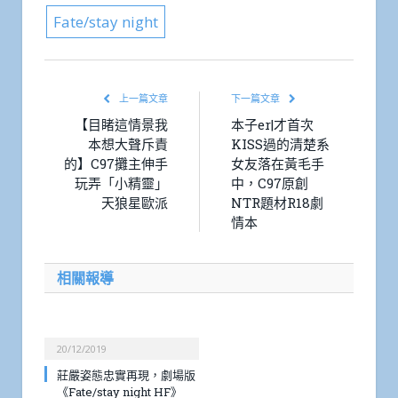
Fate/stay night
上一篇文章
下一篇文章
【目睹這情景我
本子er|才首次
本想大聲斥責
KISS過的清楚系
的】C97攤主伸手
女友落在黃毛手
玩弄「小精靈」
中，C97原創
天狼星歐派
NTR題材R18劇
情本
相關報導
20/12/2019
莊嚴姿態忠實再現，劇場版
《Fate/stay night HF》