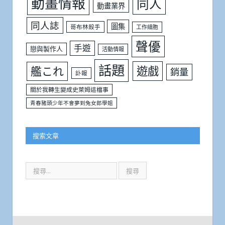
動畫情報
同人
動畫業界
同人誌
圖集
哥布林殺手
工作細胞
聲優
手遊
戀與製作人
活動情報
話題
遊戲
艦これ
銷量
訃報
關於我轉生變成史萊姆這檔事
青春豬頭少年不會夢到兔女郎學姐
搜索文章