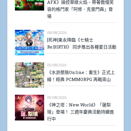
AFK》操控翠綠火焰、帶著傲慢笑
容的格鬥家「阿修．克里門森」登
場
06/08/2026
[死神]東永降臨《七騎士
Re:BIRTH》 同步推出各種夏日活動
05/08/2026
《水滸歷險Online：重生》正式上
線！經典 PCMMORPG 再戰梁山
05/08/2026
《神之塔：New World》「蓮梨
琅」登場！ 三週年慶典活動持續進
行中