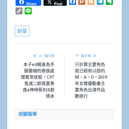
Facebook
Plurk
Blogger
Telegram
Everno
Share
Post
Copy
Line
Link
銷量
上一篇文章
下一篇文章
本子er|親身為手
只計算主要角色
腳萎縮的善逸處
就已經有12部的
理異常狀態，C97
M・A・O，2019
鬼滅二創我妻善
年女聲優動畫主
逸x神崎葵R18劇
要角色出演作品
情本
數排行
相關報導