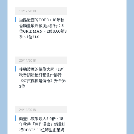
10/12/2018
拋離後面的TOP3，18年秋
番銷量最終預測pt排行：3
位GRIDMAN、2位SAO第3
季、1位ZLS
25/11/2018
後勁凌厲的偶像大屍，18年
秋番銷量最終預測pt排行
《佐賀偶像是傳奇》升至第
3位
24/11/2018
動畫化效果最大5.9倍，18
年秋番「原作漫畫」銷量排
行BEST5：1位轉生史萊姆