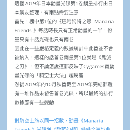
這個2019年日本動畫光碟第1卷銷量排行由日
本網友整理，有兩點需要注意
首先，榜中第1位的《巴哈姆特之怒 -Manaria
Friends-》每話時長只有正常動畫的一半，份
量只有十話光碟也只有兩卷
因此在一些嚴格定義的數據統計中此番並不會
被納入，這樣的話首卷銷量第1位就是《鬼滅
之刃》，但不論怎說這都反映了Cygames賣動
畫光碟的「騎空士大法」超厲害
然後2019年的10月秋番截至2019年完結都還
有一堆作品未發售首卷光碟，所以最終的排行
數據應有一些變動
對騎空士施以同一招數，動畫《Manaria
Friends》光碟送《碧藍幻想》緋緋金等特典