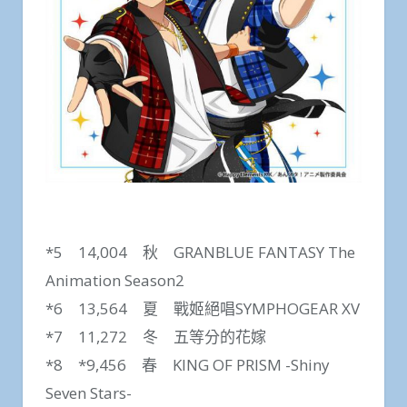
*5 14,004 秋 GRANBLUE FANTASY The
Animation Season2
*6 13,564 夏 戰姬絕唱SYMPHOGEAR XV
*7 11,272 冬 五等分的花嫁
*8 *9,456 春 KING OF PRISM -Shiny
Seven Stars-