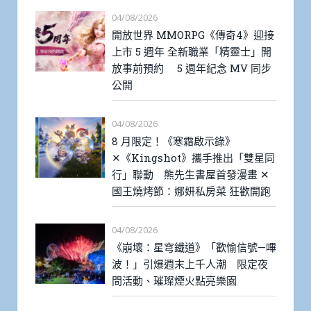
04/08/2026
開放世界 MMORPG《傳奇4》迎接
上市 5 週年 全新職業「精靈士」開
放事前預約 5 週年紀念 MV 同步
公開
04/08/2026
8 月限定！《寒霜啟示錄》
✕《Kingshot》攜手推出「雙星同
行」聯動 熊先生書屋首發漫畫 ✕
國王燒烤節：娜妍私房菜 狂歡開跑
04/08/2026
《崩壞：星穹鐵道》「歡愉信號—嗶
波！」引爆週末上千人潮 限定夜
間活動、璀璨煙火點亮樂園