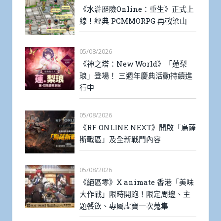
《水滸歷險Online：重生》正式上
線！經典 PCMMORPG 再戰梁山
05/08/2026
《神之塔：New World》「蓮梨
琅」登場！ 三週年慶典活動持續進
行中
05/08/2026
《RF ONLINE NEXT》開啟「烏薩
斯戰區」及全新戰鬥內容
05/08/2026
《絕區零》X animate 香港「美味
大作戰」限時開跑！限定周邊、主
題餐飲、專屬虛寶一次蒐集