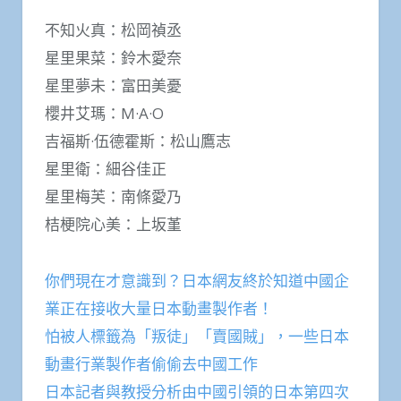
不知火真：松岡禎丞
星里果菜：鈴木愛奈
星里夢未：富田美憂
櫻井艾瑪：M·A·O
吉福斯·伍德霍斯：松山鷹志
星里衛：細谷佳正
星里梅芙：南條愛乃
桔梗院心美：上坂堇
你們現在才意識到？日本網友終於知道中國企
業正在接收大量日本動畫製作者！
怕被人標籤為「叛徒」「賣國賊」，一些日本
動畫行業製作者偷偷去中國工作
日本記者與教授分析由中國引領的日本第四次