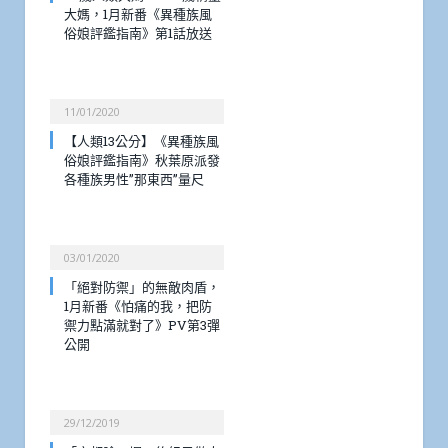
大媽，1月新番《異種族風
俗娘評鑑指南》第1話放送
11/01/2020
【人類13公分】《異種族風
俗娘評鑑指南》秋葉原派發
各種族男性”那東西”量尺
03/01/2020
「絕對防禦」的無敵肉盾，
1月新番《怕痛的我，把防
禦力點滿就對了》PV第3彈
公開
29/12/2019