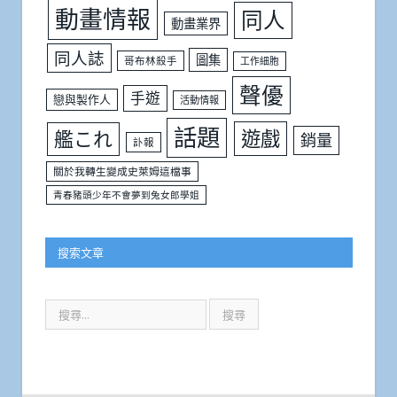
動畫情報
同人
動畫業界
同人誌
圖集
哥布林殺手
工作細胞
聲優
手遊
戀與製作人
活動情報
話題
遊戲
艦これ
銷量
訃報
關於我轉生變成史萊姆這檔事
青春豬頭少年不會夢到兔女郎學姐
搜索文章