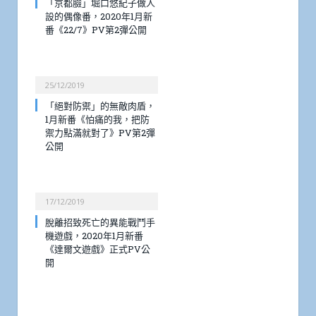
「京都臉」堀口悠紀子做人
設的偶像番，2020年1月新
番《22/7》PV第2彈公開
25/12/2019
「絕對防禦」的無敵肉盾，
1月新番《怕痛的我，把防
禦力點滿就對了》PV第2彈
公開
17/12/2019
脫離招致死亡的異能戰鬥手
機遊戲，2020年1月新番
《達爾文遊戲》正式PV公
開