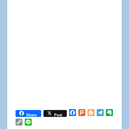
Facebook
Plurk
Blogger
Telegram
Everno
Share
Post
Copy
Line
Link