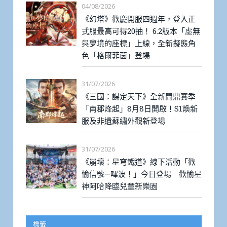
04/08/2026
《幻塔》歡慶開服四週年，登入正
式服最高可得20抽！ 6.2版本「虛無
與夢境的座標」上線，全新擬態角
色「格爾菲茵」登場
31/07/2026
《三國：謀定天下》全新問鼎賽季
「南郡烽起」8月8日開啟！S1煥新
服及非遺蘇繡外觀新登場
31/07/2026
《崩壞：星穹鐵道》線下活動「歡
愉信號—嗶波！」今日登場 歡愉星
神阿哈降臨兒童新樂園
標籤