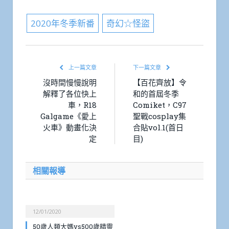
2020年冬季新番
奇幻☆怪盜
上一篇文章
下一篇文章
沒時間慢慢說明
【百花齊放】令
解釋了各位快上
和的首屆冬季
車，R18
Comiket，C97
Galgame《愛上
聖戰cosplay集
火車》動畫化決
合貼vol.1(首日
定
目)
相關報導
12/01/2020
50歲人類大媽vs500歲精靈