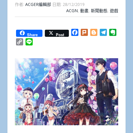
作者:
ACGER編輯部
日期:
28/12/2019
ACGN
,
動畫
,
新聞動態
,
遊戲
Facebook
Plurk
Blogger
Telegram
Everno
Share
Post
Copy
Line
Link