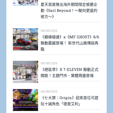
夏天首度推出海外期間限定餐廳企
劃《Sail Beyond！～駛向更遠的
彼方～》
06/08/2026
《巔峰極速》x《MF GHOST》8/6
聯動震撼登場！ 新世代山路傳說再
臨
06/08/2026
《絕區零》X 7-ELEVEN 聯動正式
開跑！主題門市、實體周邊登場
06/08/2026
《七大罪：Origin》迎來首位可遊
玩十誡角色「德里艾利」