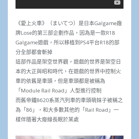
《愛上火車》（まいてつ）是日本Galgame廠
牌Lose的第三部企劃作品，因為是一款R18
Galgame遊戲，所以移植到PS4平台R18的部
分全部都會斬掉
這部作品是架空世界觀，遊戲的世界是架空日
本的大正與昭和時代，在遊戲的世界中控制火
車的依舊是車頭，但是車頭都是被稱為
「Module Rail Road」人型進行控制
而舊帝鐵8620系蒸汽列車的車頭萌妹子被稱之
為「86」，和大多數其他的「Rail Road」一
樣伴隨著大廢線長眠於某處