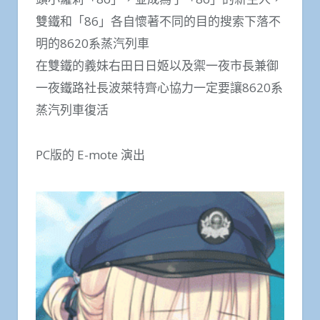
雙鐵和「86」各自懷著不同的目的搜索下落不
明的8620系蒸汽列車
在雙鐵的義妹右田日日姬以及禦一夜市長兼御
一夜鐵路社長波萊特齊心協力一定要讓8620系
蒸汽列車復活
PC版的 E-mote 演出