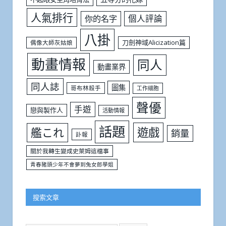
人氣排行
個人評論
你的名字
八掛
刀劍神域Alicization篇
偶像大師灰姑娘
動畫情報
同人
動畫業界
同人誌
圖集
哥布林殺手
工作細胞
聲優
手遊
戀與製作人
活動情報
話題
遊戲
艦これ
銷量
訃報
關於我轉生變成史萊姆這檔事
青春豬頭少年不會夢到兔女郎學姐
搜索文章