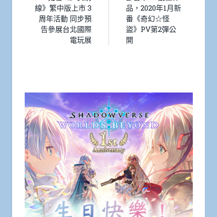
線》繁中版上市 3
品，2020年1月新
周年活動 同步預
番《奇幻☆怪
告參展台北國際
盜》PV第2彈公
電玩展
開