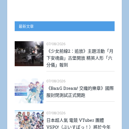
最新文章
07/08/2026
《少女前線2：追放》主題活動「月
下安魂曲」古堡開放 精英人形「六
分儀」報到
07/08/2026
《BanG Dream! 交織的樂章》國際
服封閉測試正式開跑
07/08/2026
日本超人氣 電競 VTuber 團體
VSPO!（ぶいすぽっ！）將於今年