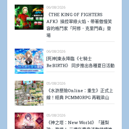
06/08/2026
《THE KING OF FIGHTERS
AFK》操控翠綠火焰、帶著傲慢笑
容的格鬥家「阿修．克里門森」登
場
06/08/2026
[死神]東永降臨《七騎士
Re:BIRTH》 同步推出各種夏日活動
05/08/2026
《水滸歷險Online：重生》正式上
線！經典 PCMMORPG 再戰梁山
05/08/2026
《神之塔：New World》「蓮梨