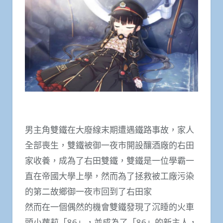
男主角雙鐵在大廢線末期遭遇鐵路事故，家人
全部喪生，雙鐵被御一夜市開設釀酒廠的右田
家收養，成為了右田雙鐵，雙鐵是一位學霸一
直在帝國大學上學，然而為了拯救被工廠污染
的第二故鄉御一夜市回到了右田家
然而在一個偶然的機會雙鐵發現了沉睡的火車
頭小蘿莉「86」，並成為了「86」的新主人，