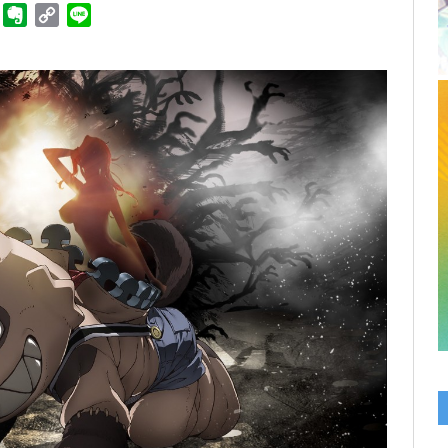
ger
Telegram
Evernote
Copy
Line
Link