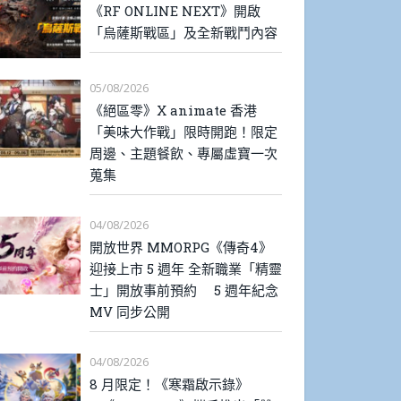
《RF ONLINE NEXT》開啟
「烏薩斯戰區」及全新戰鬥內容
05/08/2026
《絕區零》X animate 香港
「美味大作戰」限時開跑！限定
周邊、主題餐飲、專屬虛寶一次
蒐集
04/08/2026
開放世界 MMORPG《傳奇4》
迎接上市 5 週年 全新職業「精靈
士」開放事前預約 5 週年紀念
MV 同步公開
04/08/2026
8 月限定！《寒霜啟示錄》