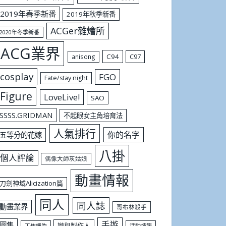
2019年春季新番
2019年秋季新番
ACGer雜燴所
2020年冬季新番
ACG業界
C94
C97
anisong
cosplay
FGO
Fate/stay night
Figure
LoveLive!
SAO
SSSS.GRIDMAN
不起眼女主角培育法
人氣排行
你的名字
五等分的花嫁
八掛
個人評論
偶像大師灰姑娘
動畫情報
刀劍神域Alicization篇
同人
同人誌
動畫業界
哥布林殺手
手遊
圖集
戀與製作人
工作細胞
活動情報