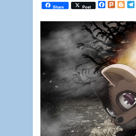
Facebook
Plurk
Blog
Share
Post