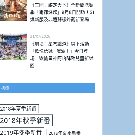
《三國：謀定天下》全新問鼎賽
季「南郡烽起」8月8日開啟！S1
煥新服及非遺蘇繡外觀新登場
31/07/2026
《崩壞：星穹鐵道》線下活動
「歡愉信號—嗶波！」今日登
場 歡愉星神阿哈降臨兒童新樂
園
標籤
2018年夏季新番
2018年秋季新番
2019年冬季新番
2019年夏季新番