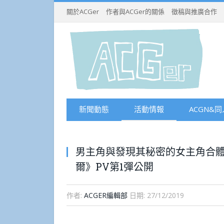
關於ACGer
作者與ACGer的關係
徵稿與推廣合作
新聞動態
活動情報
ACGN&同
男主角與發現其秘密的女主角合體
爾》PV第1彈公開
作者:
ACGER編輯部
日期:
27/12/2019