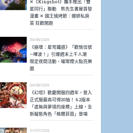
✕《Kingshot》攜手推出「雙
星同行」聯動 熊先生書屋首發
漫畫 ✕ 國王燒烤節：娜妍私房
菜 狂歡開跑
04/08/2026
《崩壞：星穹鐵道》「歡愉信號
—嗶波！」引爆週末上千人潮
限定夜間活動、璀璨煙火點亮樂
園
04/08/2026
《幻塔》歡慶開服四週年，登入
正式服最高可得20抽！ 6.2版本
「虛無與夢境的座標」上線，全
新擬態角色「格爾菲茵」登場
31/07/2026