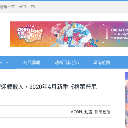
總編一言
ACGer FB
人
商品情報
萌新百科(仮)
星海航路
迎戰敵人，2020年4月新番《格萊普尼
ACGN
,
動畫
,
新聞動態