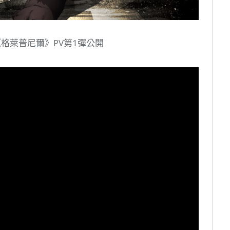
番《格萊普尼爾》PV第1彈公開