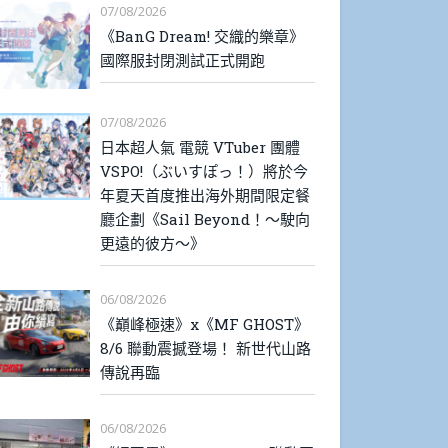
07/08/2026
《BanG Dream! 交織的樂章》
國際服封閉測試正式開跑
07/08/2026
日本超人氣 電競 VTuber 團體
VSPO!（ぶいすぽっ！）將於今
年夏天首度推出海外期間限定餐
廳企劃《Sail Beyond！～駛向
更遠的彼方～》
06/08/2026
《巔峰極速》x《MF GHOST》
8/6 聯動震撼登場！ 新世代山路
傳說再臨
06/08/2026