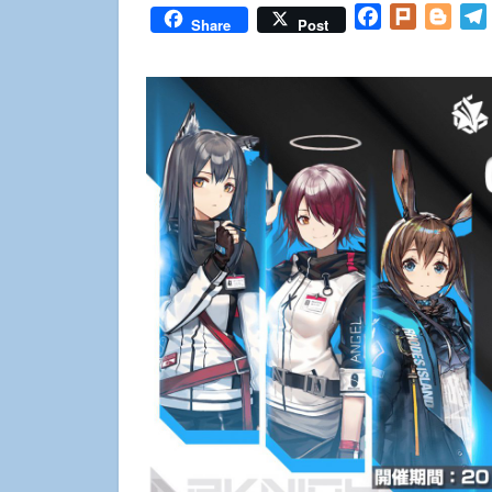
Facebook
Plurk
Blog
Share
Post