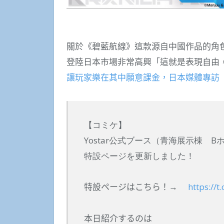
關於《碧藍航線》這款源自中國作品的角色
登陸日本市場非常高興「這就是表現自由
讓玩家樂在其中願意課金，日本媒體專訪《碧
【コミケ】
Yostar公式ブース（青海展示棟 Bホ
特設ページを更新しました！
特設ページはこちら！→
https://t
本日紹介するのは