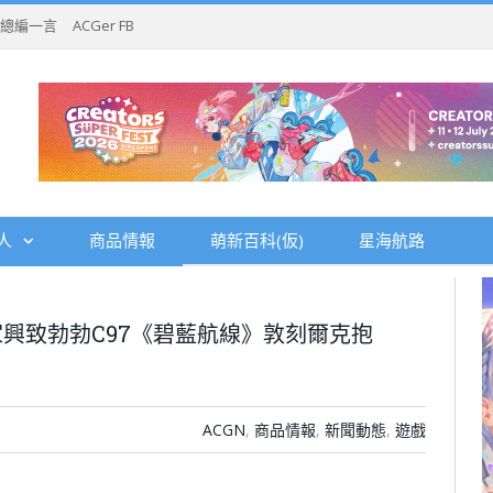
總編一言
ACGer FB
人
商品情報
萌新百科(仮)
星海航路
興致勃勃C97《碧藍航線》敦刻爾克抱
ACGN
,
商品情報
,
新聞動態
,
遊戲