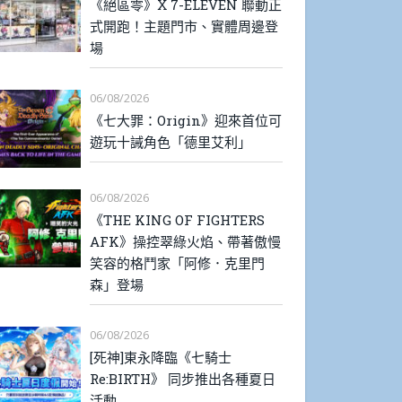
《絕區零》X 7-ELEVEN 聯動正
式開跑！主題門市、實體周邊登
場
06/08/2026
《七大罪：Origin》迎來首位可
遊玩十誡角色「德里艾利」
06/08/2026
《THE KING OF FIGHTERS
AFK》操控翠綠火焰、帶著傲慢
笑容的格鬥家「阿修．克里門
森」登場
06/08/2026
[死神]東永降臨《七騎士
Re:BIRTH》 同步推出各種夏日
活動