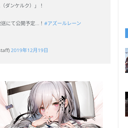
き枕（ダンケルク）」！
放送にて公開予定…！
#アズールレーン
aff)
2019年12月19日