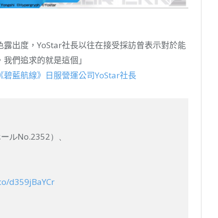
露出度，YoStar社長以往在接受採訪曾表示對於能
，我們追求的就是這個」
藍航線》日服營運公司YoStar社長
ールNo.2352）、
.co/d359jBaYCr