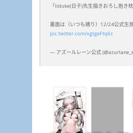
「liduke(日子)先生描きおろし抱
裏面は（いつも通り）12/24公式生
pic.twitter.com/xgtgeFtq6z
— アズールレーン公式 (@azurlane_st