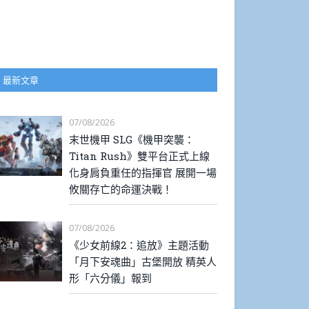
最新文章
07/08/2026
末世機甲 SLG《機甲突襲：
Titan Rush》雙平台正式上線
化身肩負重任的指揮官 展開一場
攸關存亡的命運決戰！
07/08/2026
《少女前線2：追放》主題活動
「月下安魂曲」古堡開放 精英人
形「六分儀」報到