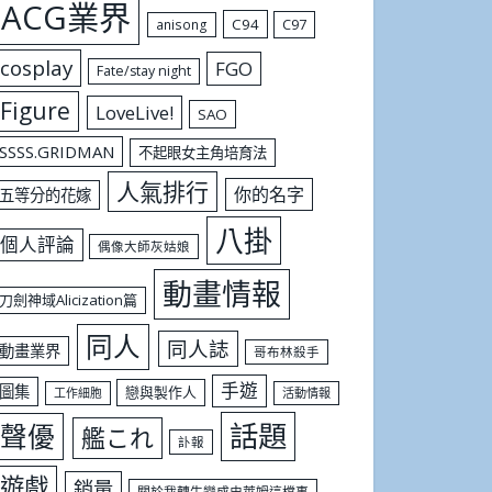
ACG業界
C94
C97
anisong
cosplay
FGO
Fate/stay night
Figure
LoveLive!
SAO
SSSS.GRIDMAN
不起眼女主角培育法
人氣排行
你的名字
五等分的花嫁
八掛
個人評論
偶像大師灰姑娘
動畫情報
刀劍神域Alicization篇
同人
同人誌
動畫業界
哥布林殺手
手遊
圖集
戀與製作人
工作細胞
活動情報
話題
聲優
艦これ
訃報
遊戲
銷量
關於我轉生變成史萊姆這檔事