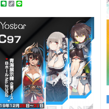
ger
Telegram
Evernote
Copy
Line
Link