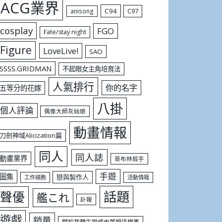
ACG業界
C94
C97
anisong
cosplay
FGO
Fate/stay night
Figure
LoveLive!
SAO
SSSS.GRIDMAN
不起眼女主角培育法
人氣排行
你的名字
五等分的花嫁
八掛
個人評論
偶像大師灰姑娘
動畫情報
刀劍神域Alicization篇
同人
同人誌
動畫業界
哥布林殺手
手遊
圖集
戀與製作人
工作細胞
活動情報
話題
聲優
艦これ
訃報
遊戲
銷量
關於我轉生變成史萊姆這檔事