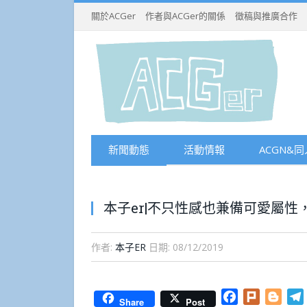
關於ACGer
作者與ACGer的關係
徵稿與推廣合作
新聞動態
活動情報
ACGN&同
本子er|不只性感也兼備可愛屬性
作者:
本子ER
日期:
08/12/2019
Facebook
Plurk
Blog
Share
Post