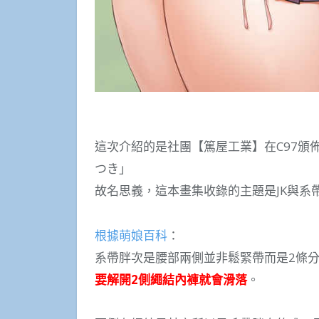
這次介紹的是社團【篤屋工業】在C97頒佈
つき」
故名思義，這本畫集收錄的主題是JK與系
根據萌娘百科
：
系帶胖次是腰部兩側並非鬆緊帶而是2條
要解開2側繩結內褲就會滑落
。