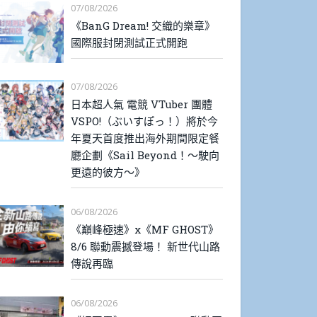
07/08/2026
《BanG Dream! 交織的樂章》
國際服封閉測試正式開跑
07/08/2026
日本超人氣 電競 VTuber 團體
VSPO!（ぶいすぽっ！）將於今
年夏天首度推出海外期間限定餐
廳企劃《Sail Beyond！～駛向
更遠的彼方～》
06/08/2026
《巔峰極速》x《MF GHOST》
8/6 聯動震撼登場！ 新世代山路
傳說再臨
06/08/2026