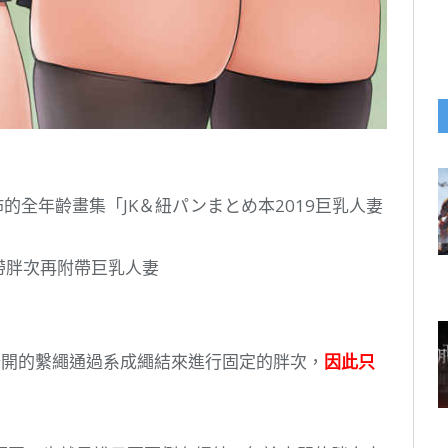
的全年齡畫集「JK＆紐パンまとめ本2019巨乳人妻
帶胖次再附帶巨乳人妻
分開的繫繩通過系成繩結來進行固定的胖次，
因此只