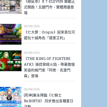
《絕區零》X 7-ELEVEN 聯動正
式開跑！主題門市、實體周邊登
場
06/08/2026
《七大罪：Origin》迎來首位可
遊玩十誡角色「德里艾利」
06/08/2026
《THE KING OF FIGHTERS
AFK》操控翠綠火焰、帶著傲慢
笑容的格鬥家「阿修．克里門
森」登場
06/08/2026
[死神]東永降臨《七騎士
Re:BIRTH》 同步推出各種夏日
活動