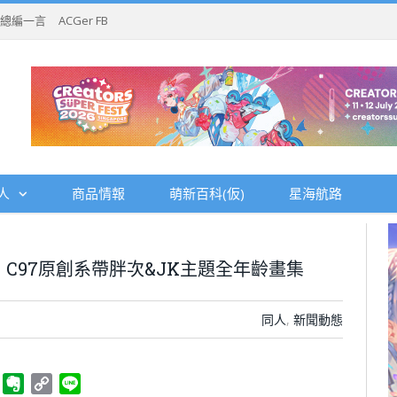
總編一言
ACGer FB
人
商品情報
萌新百科(仮)
星海航路
，C97原創系帶胖次&JK主題全年齡畫集
同人
,
新聞動態
ger
Telegram
Evernote
Copy
Line