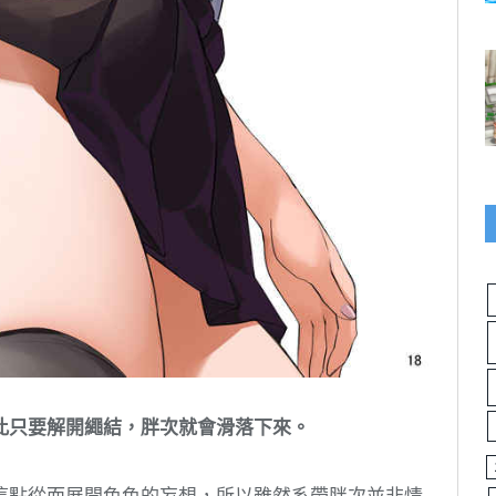
此只要解開繩結，胖次就會滑落下來。
這點從而展開色色的妄想，所以雖然系帶胖次並非情