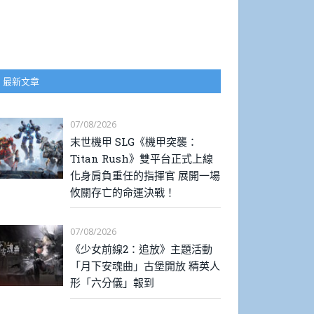
最新文章
07/08/2026
末世機甲 SLG《機甲突襲：
Titan Rush》雙平台正式上線
化身肩負重任的指揮官 展開一場
攸關存亡的命運決戰！
07/08/2026
《少女前線2：追放》主題活動
「月下安魂曲」古堡開放 精英人
形「六分儀」報到