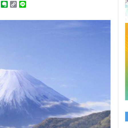
ger
Telegram
Evernote
Copy
Line
Link