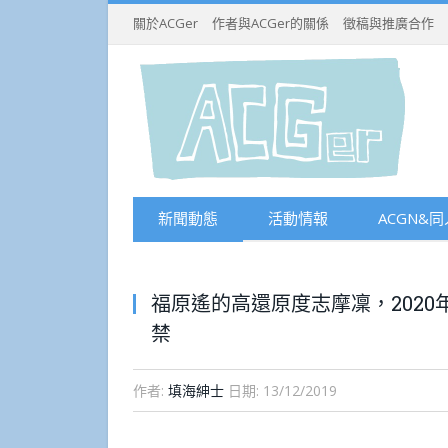
關於ACGer
作者與ACGer的關係
徵稿與推廣合作
新聞動態
活動情報
ACGN&同
福原遙的高還原度志摩凜，202
禁
作者:
填海紳士
日期:
13/12/2019