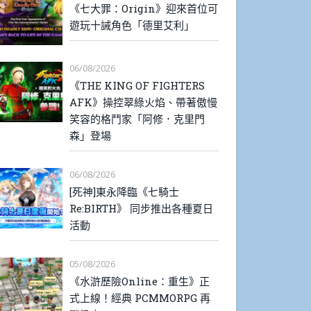
《七大罪：Origin》迎來首位可
遊玩十誡角色「德里艾利」
06/08/2026
《THE KING OF FIGHTERS
AFK》操控翠綠火焰、帶著傲慢
笑容的格鬥家「阿修．克里門
森」登場
06/08/2026
[死神]東永降臨《七騎士
Re:BIRTH》 同步推出各種夏日
活動
05/08/2026
《水滸歷險Online：重生》正
式上線！經典 PCMMORPG 再