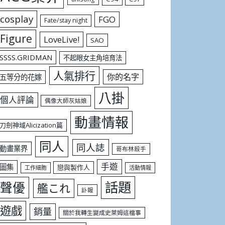
cosplay
FGO
Fate/stay night
Figure
LoveLive!
SAO
SSSS.GRIDMAN
不起眼女主角培育法
人氣排行
你的名字
五等分的花嫁
八掛
個人評論
偶像大師灰姑娘
動畫情報
刀劍神域Alicization篇
同人
同人誌
動畫業界
哥布林殺手
手遊
圖集
戀與製作人
工作細胞
活動情報
話題
聲優
艦これ
訃報
遊戲
銷量
關於我轉生變成史萊姆這檔事