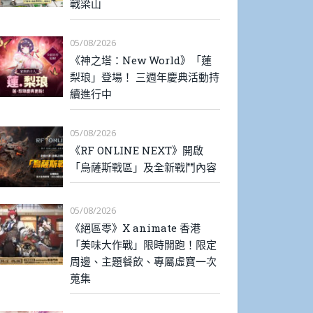
戰梁山
05/08/2026
《神之塔：New World》「蓮
梨琅」登場！ 三週年慶典活動持
續進行中
05/08/2026
《RF ONLINE NEXT》開啟
「烏薩斯戰區」及全新戰鬥內容
05/08/2026
《絕區零》X animate 香港
「美味大作戰」限時開跑！限定
周邊、主題餐飲、專屬虛寶一次
蒐集