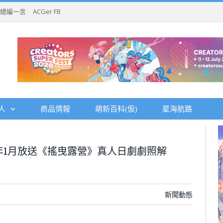
總編一言
ACGer FB
人
商品情報
萌新百科(仮)
星海航路
0年1月放送《搖曳露營》真人日劇劇照解
新聞動態