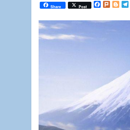
Facebook
Plurk
Blog
Share
Post