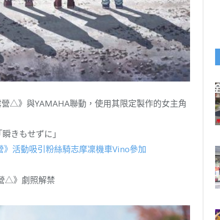
曳露營△》與YAMAHA聯動，使用其限定製作的女主角
「瞬きもせずに」
》活動吸引粉絲騎志摩凜機車Vino參加
露營△》劇照解禁