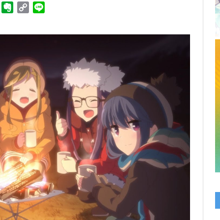
ger
Telegram
Evernote
Copy
Line
Link