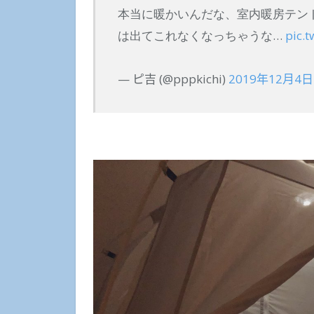
本当に暖かいんだな、室内暖房テン
は出てこれなくなっちゃうな…
pic.
— ピ吉 (@pppkichi)
2019年12月4日