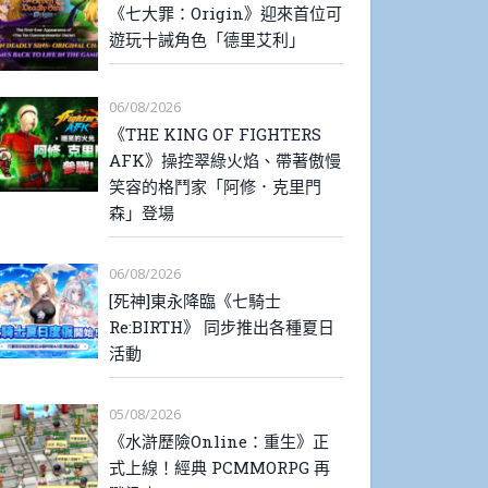
《七大罪：Origin》迎來首位可
遊玩十誡角色「德里艾利」
06/08/2026
《THE KING OF FIGHTERS
AFK》操控翠綠火焰、帶著傲慢
笑容的格鬥家「阿修．克里門
森」登場
06/08/2026
[死神]東永降臨《七騎士
Re:BIRTH》 同步推出各種夏日
活動
05/08/2026
《水滸歷險Online：重生》正
式上線！經典 PCMMORPG 再