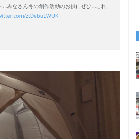
ト…みなさん冬の創作活動のお供にぜひ…これ
twitter.com/ztDebuLWUK