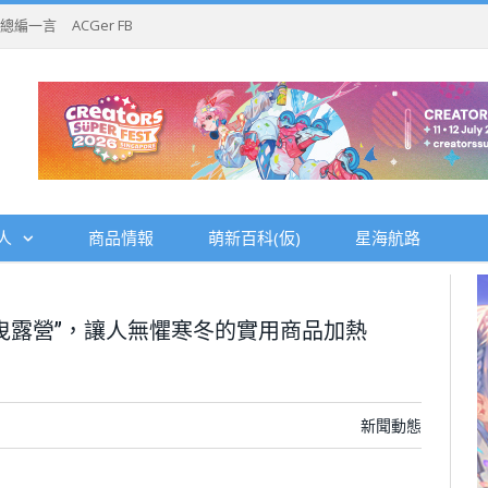
總編一言
ACGer FB
人
商品情報
萌新百科(仮)
星海航路
曳露營”，讓人無懼寒冬的實用商品加熱
新聞動態