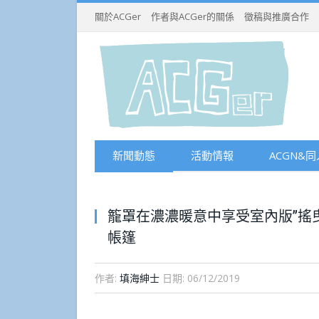
關於ACGer
作者與ACGer的關係
徵稿與推廣合作
新聞動態
活動情報
ACGN&同
籠罩在濃濃暖意中享受室內版”搖
帳篷
作者:
填海紳士
日期:
06/12/2019