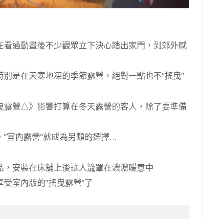
在看過動畫後不少觀眾立下決心踏出家門，到郊外感
別是在天寒地凍的季節露營，絕對一點也不”搖曳”
曳露營△》影響打算在冬天露營的客人，除了要準備
”室內露營”就成為另類的選擇…
品，安裝在床舖上後讓人籠罩在濃濃暖意中
受室內版的”搖曳露營”了