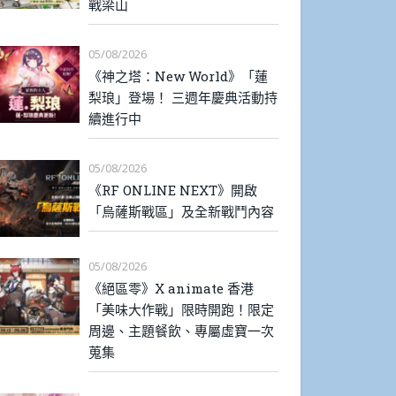
戰梁山
05/08/2026
《神之塔：New World》「蓮
梨琅」登場！ 三週年慶典活動持
續進行中
05/08/2026
《RF ONLINE NEXT》開啟
「烏薩斯戰區」及全新戰鬥內容
05/08/2026
《絕區零》X animate 香港
「美味大作戰」限時開跑！限定
周邊、主題餐飲、專屬虛寶一次
蒐集