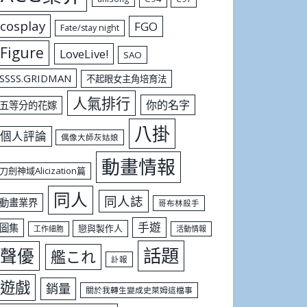
cosplay
FGO
Fate/stay night
Figure
LoveLive!
SAO
SSSS.GRIDMAN
不起眼女主角培育法
人氣排行
你的名字
五等分的花嫁
八掛
個人評論
偶像大師灰姑娘
動畫情報
刀劍神域Alicization篇
同人
同人誌
動畫業界
哥布林殺手
手遊
圖集
戀與製作人
工作細胞
活動情報
話題
聲優
艦これ
訃報
遊戲
銷量
關於我轉生變成史萊姆這檔事