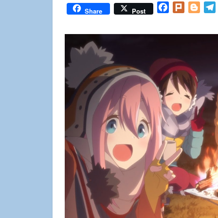
Facebook
Plurk
Blog
Share
Post