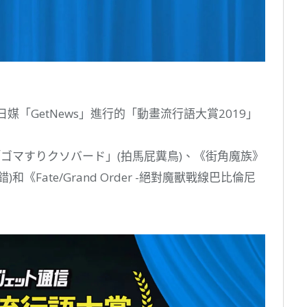
媒「GetNews」進行的「動畫流行語大賞2019」
ゴマすりクソバード」(拍馬屁糞鳥)、《街角魔族》
Fate/Grand Order -絕對魔獸戰線巴比倫尼