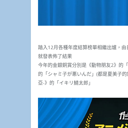
踏入12月各種年度結算榜單相繼出爐，由日
就發表佈了結果
今年的金銀銅賞分別是《動物朋友2》的「
的「シャミ子が悪いんだ」(都是夏美子的錯)和《
亞-》的「イキリ鯖太郎」