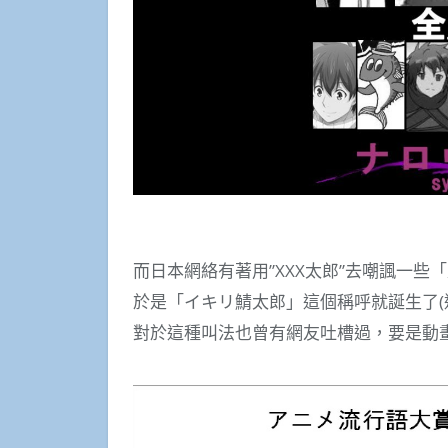
而日本網絡有著用”XXX太郎”去嘲諷一
於是「イキリ鯖太郎」這個稱呼就誕生了(這裡
對於這種叫法也曾有網友吐槽過，要是動