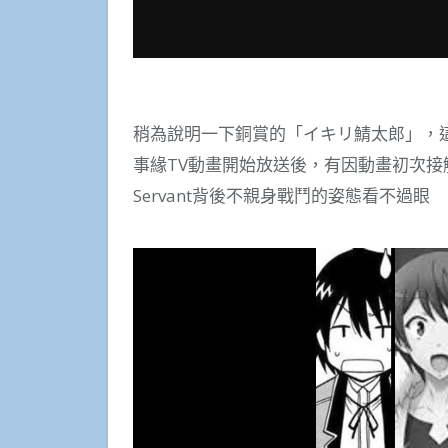
稍為說明一下銅賞的「イキリ鯖太郎」，
事緣TV動畫開始放送後，有因動畫初次接
Servant背後不親身戰鬥的姿態看不過眼