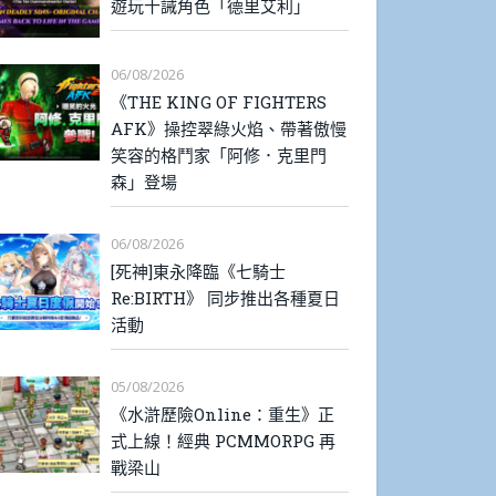
遊玩十誡角色「德里艾利」
06/08/2026
《THE KING OF FIGHTERS
AFK》操控翠綠火焰、帶著傲慢
笑容的格鬥家「阿修．克里門
森」登場
06/08/2026
[死神]東永降臨《七騎士
Re:BIRTH》 同步推出各種夏日
活動
05/08/2026
《水滸歷險Online：重生》正
式上線！經典 PCMMORPG 再
戰梁山