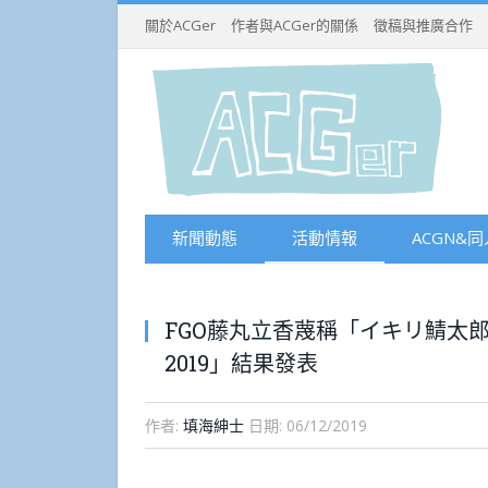
關於ACGer
作者與ACGer的關係
徵稿與推廣合作
新聞動態
活動情報
ACGN&同
FGO藤丸立香蔑稱「イキリ鯖太
2019」結果發表
作者:
填海紳士
日期:
06/12/2019