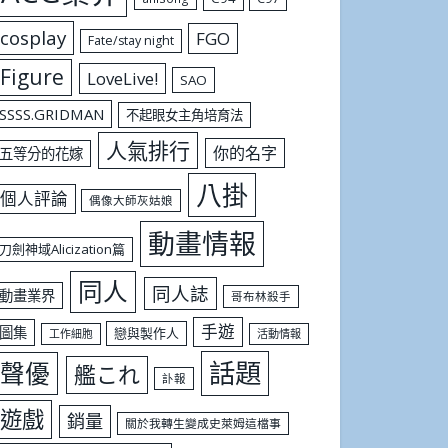
cosplay
FGO
Fate/stay night
Figure
LoveLive!
SAO
SSSS.GRIDMAN
不起眼女主角培育法
人氣排行
你的名字
五等分的花嫁
八掛
個人評論
偶像大師灰姑娘
動畫情報
刀劍神域Alicization篇
同人
同人誌
動畫業界
哥布林殺手
手遊
圖集
戀與製作人
工作細胞
活動情報
話題
聲優
艦これ
訃報
遊戲
銷量
關於我轉生變成史萊姆這檔事