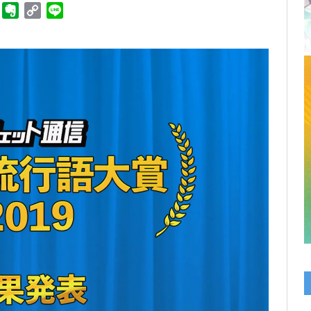
ger
Telegram
Evernote
Copy
Line
Link