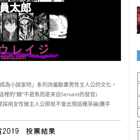
些「成為小說家吧」系列改編動畫男性主人公的文化，
的”鯖”不是魚而是來自Servant的發音)
畫採用女性做主人公那就不會出現這種爭論(攤手