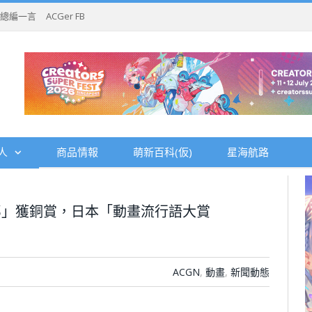
總編一言
ACGer FB
人
商品情報
萌新百科(仮)
星海航路
郎」獲銅賞，日本「動畫流行語大賞
ACGN
,
動畫
,
新聞動態