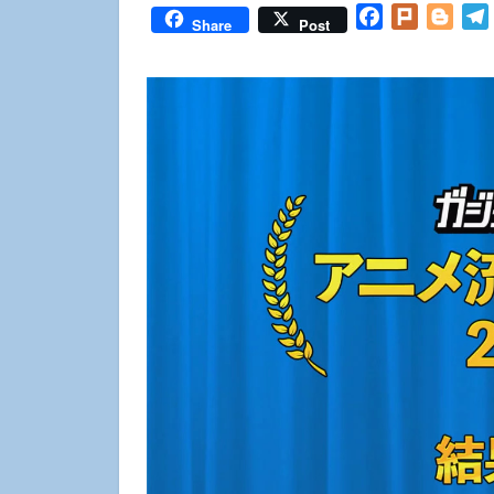
Facebook
Plurk
Blog
Share
Post