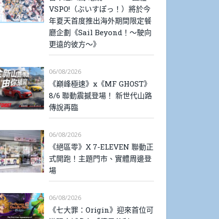
VSPO!（ぶいすぽっ！）將於今
年夏天首度推出海外期間限定餐
廳企劃《Sail Beyond！～駛向
更遠的彼方～》
06/08/2026
《巔峰極速》x《MF GHOST》
8/6 聯動震撼登場！ 新世代山路
傳說再臨
06/08/2026
《絕區零》X 7-ELEVEN 聯動正
式開跑！主題門市、實體周邊登
場
06/08/2026
《七大罪：Origin》迎來首位可