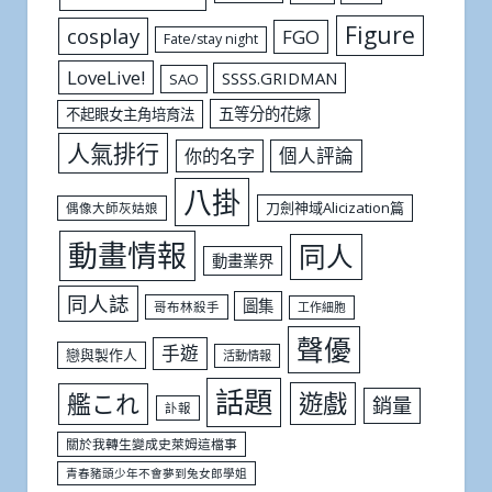
Figure
cosplay
FGO
Fate/stay night
LoveLive!
SSSS.GRIDMAN
SAO
五等分的花嫁
不起眼女主角培育法
人氣排行
個人評論
你的名字
八掛
刀劍神域Alicization篇
偶像大師灰姑娘
動畫情報
同人
動畫業界
同人誌
圖集
哥布林殺手
工作細胞
聲優
手遊
戀與製作人
活動情報
話題
遊戲
艦これ
銷量
訃報
關於我轉生變成史萊姆這檔事
青春豬頭少年不會夢到兔女郎學姐