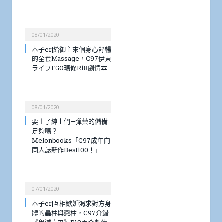
08/01/2020
本子er|給御主來個身心舒暢
的全套Massage，C97伊東
ライフFGO瑪修R18劇情本
08/01/2020
要上了紳士們—彈藥的儲備
足夠嗎？
Melonbooks「C97成年向
同人誌新作Best100！」
07/01/2020
本子er|互相嫉妒渴求對方身
體的蟲柱與戀柱，C97介錯
《鬼滅之刃》R18百合劇情