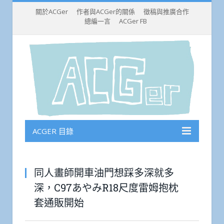
關於ACGer
作者與ACGer的關係
徵稿與推廣合作
總編一言
ACGer FB
ACGER 目錄
同人畫師開車油門想踩多深就多
深，C97あやみR18尺度雷姆抱枕
套通販開始