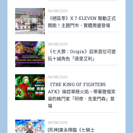
06/08/2026
《絕區零》X 7-ELEVEN 聯動正式
開跑！主題門市、實體周邊登場
06/08/2026
《七大罪：Origin》迎來首位可遊
玩十誡角色「德里艾利」
06/08/2026
《THE KING OF FIGHTERS
AFK》操控翠綠火焰、帶著傲慢笑
容的格鬥家「阿修．克里門森」登
場
06/08/2026
[死神]東永降臨《七騎士