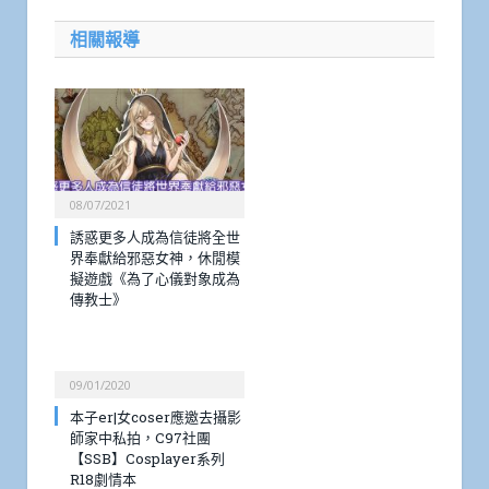
相關報導
08/07/2021
誘惑更多人成為信徒將全世
界奉獻給邪惡女神，休閒模
擬遊戲《為了心儀對象成為
傳教士》
09/01/2020
本子er|女coser應邀去攝影
師家中私拍，C97社團
【SSB】Cosplayer系列
R18劇情本