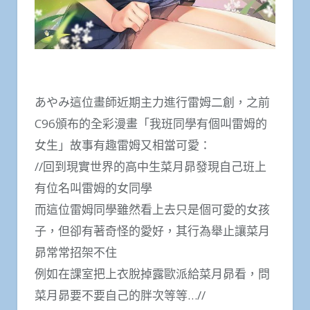
あやみ這位畫師近期主力進行雷姆二創，之前
C96頒布的全彩漫畫「我班同學有個叫雷姆的
女生」故事有趣雷姆又相當可愛：
//回到現實世界的高中生菜月昴發現自己班上
有位名叫雷姆的女同學
而這位雷姆同學雖然看上去只是個可愛的女孩
子，但卻有著奇怪的愛好，其行為舉止讓菜月
昴常常招架不住
例如在課室把上衣脫掉露歐派給菜月昴看，問
菜月昴要不要自己的胖次等等…//