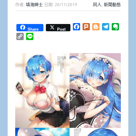
作者:
填海紳士
日期:
26/11/2019
同人
,
新聞動態
Facebook
Plurk
Blogger
Telegram
Everno
Share
Post
Copy
Line
Link