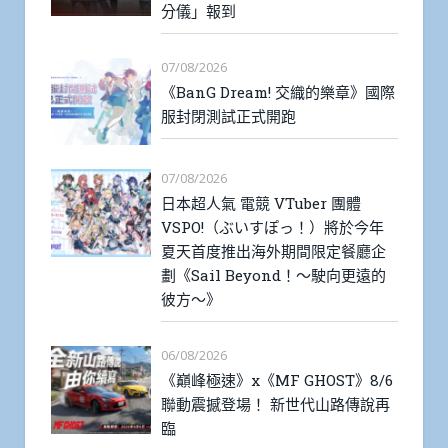
分儀」報到
07/08/2026
《BanG Dream! 交織的樂章》國際
服封閉測試正式開跑
07/08/2026
日本超人氣 電競 VTuber 團體
VSPO!（ぶいすぽっ！）將於今年
夏天首度推出海外期間限定餐廳企
劃《Sail Beyond！～駛向更遠的
彼方～》
06/08/2026
《巔峰極速》x《MF GHOST》8/6
聯動震撼登場！ 新世代山路傳說再
臨