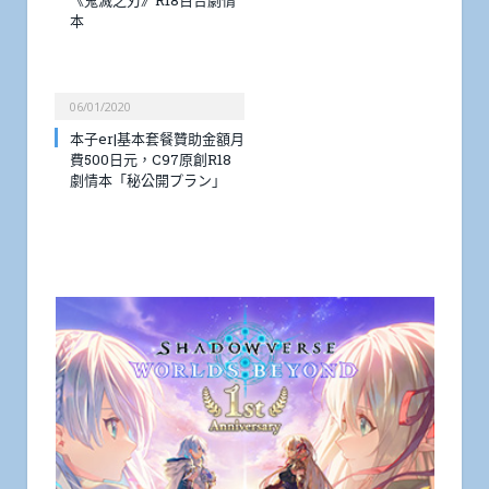
本
06/01/2020
本子er|基本套餐贊助金額月
費500日元，C97原創R18
劇情本「秘公開プラン」