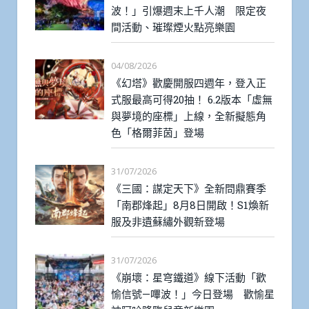
波！」引爆週末上千人潮 限定夜
間活動、璀璨煙火點亮樂園
04/08/2026
《幻塔》歡慶開服四週年，登入正
式服最高可得20抽！ 6.2版本「虛無
與夢境的座標」上線，全新擬態角
色「格爾菲茵」登場
31/07/2026
《三國：謀定天下》全新問鼎賽季
「南郡烽起」8月8日開啟！S1煥新
服及非遺蘇繡外觀新登場
31/07/2026
《崩壞：星穹鐵道》線下活動「歡
愉信號—嗶波！」今日登場 歡愉星