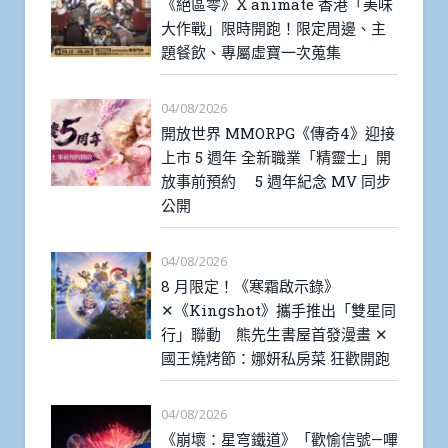
《絕區零》X animate 香港「美味
大作戰」限時開跑！限定周邊、主
題餐飲、專屬虛寶一次蒐集
04/08/2026
開放世界 MMORPG《傳奇4》迎接
上市 5 週年 全新職業「精靈士」開
放事前預約 5 週年紀念 MV 同步
公開
04/08/2026
8 月限定！《寒霜啟示錄》
✕《Kingshot》攜手推出「雙星同
行」聯動 熊先生書屋首發漫畫 ✕
國王燒烤節：娜妍私房菜 狂歡開跑
04/08/2026
《崩壞：星穹鐵道》「歡愉信號—嗶