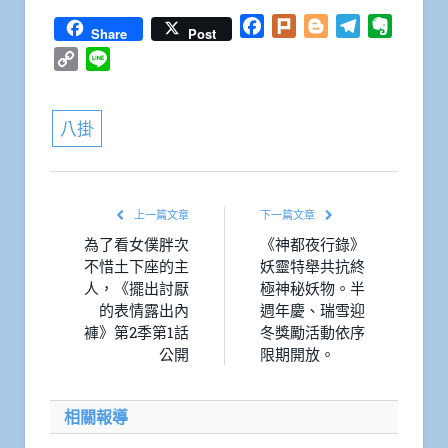
Facebook
Plurk
Blogger
Telegram
Everno
Share
Post
Copy
Line
Link
八掛
上一篇文章
下一篇文章
為了看女僕胖次
《神都夜行錄》
不惜土下座的主
妖靈特舉共抗終
人，《擺出討厭
極神秘妖物。半
的表情露出內
週年慶、瑞雪迎
褲》第2季第1話
冬獎勵活動依序
公開
限期開放。
相關報導