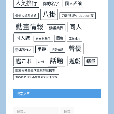
人氣排行
個人評論
你的名字
八掛
刀劍神域Alicization篇
偶像大師灰姑娘
動畫情報
同人
動畫業界
同人誌
圖集
哥布林殺手
工作細胞
聲優
手遊
戀與製作人
活動情報
話題
遊戲
艦これ
銷量
訃報
關於我轉生變成史萊姆這檔事
青春豬頭少年不會夢到兔女郎學姐
搜索文章