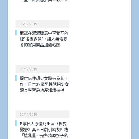
06/12/2019
籠罩在濃濃暖意中享受室內
版”搖曳露營”，讓人無懼寒
冬的實用商品加熱帳篷
01/12/2019
提供借住想少女將來為其工
作，日本37歲男性誘拐少女
讓其學習房地產知識被捕
20/11/2019
F罩杯大原優乃出演《搖曳
露營》真人日劇引網友吐槽
「這乳量不是各務原撫子的