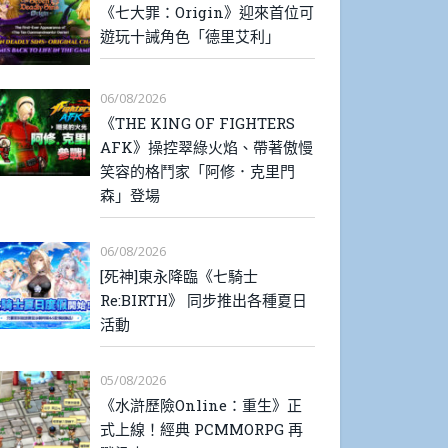
《七大罪：Origin》迎來首位可
遊玩十誡角色「德里艾利」
06/08/2026
《THE KING OF FIGHTERS
AFK》操控翠綠火焰、帶著傲慢
笑容的格鬥家「阿修．克里門
森」登場
06/08/2026
[死神]東永降臨《七騎士
Re:BIRTH》 同步推出各種夏日
活動
05/08/2026
《水滸歷險Online：重生》正
式上線！經典 PCMMORPG 再