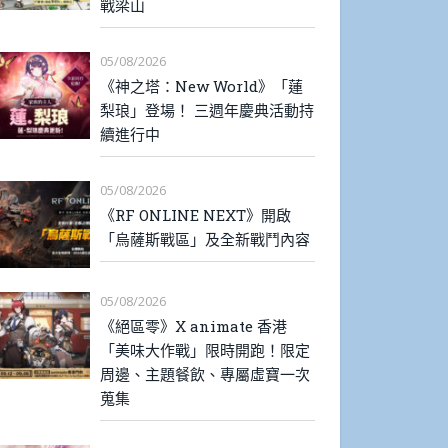
戰梁山
05/08/2026
《神之塔：New World》「蓮
梨琅」登場！ 三週年慶典活動持
續進行中
05/08/2026
《RF ONLINE NEXT》開啟
「烏薩斯戰區」及全新戰鬥內容
05/08/2026
《絕區零》X animate 香港
「美味大作戰」限時開跑！限定
周邊、主題餐飲、專屬虛寶一次
蒐集