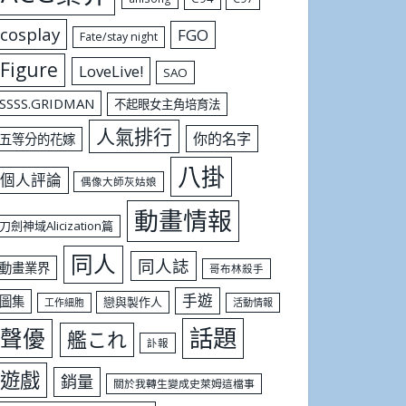
cosplay
FGO
Fate/stay night
Figure
LoveLive!
SAO
SSSS.GRIDMAN
不起眼女主角培育法
人氣排行
你的名字
五等分的花嫁
八掛
個人評論
偶像大師灰姑娘
動畫情報
刀劍神域Alicization篇
同人
同人誌
動畫業界
哥布林殺手
手遊
圖集
戀與製作人
工作細胞
活動情報
話題
聲優
艦これ
訃報
遊戲
銷量
關於我轉生變成史萊姆這檔事