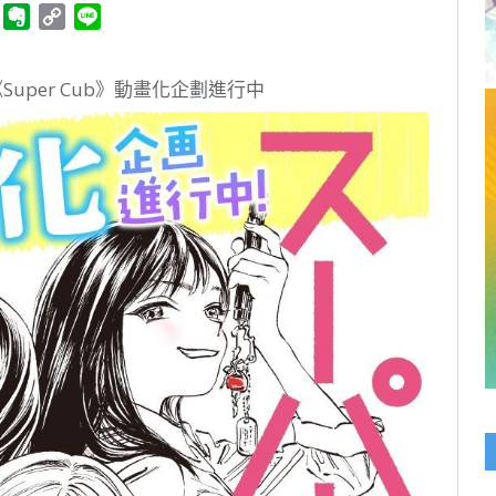
ger
Telegram
Evernote
Copy
Line
Link
Super Cub》動畫化企劃進行中