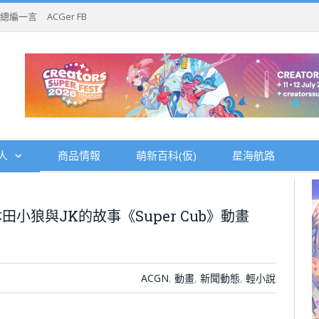
總編一言
ACGer FB
人
商品情報
萌新百科(仮)
星海航路
小狼與JK的故事《Super Cub》動畫
ACGN
,
動畫
,
新聞動態
,
輕小說