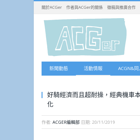
關於ACGer
作者與ACGer的關係
徵稿與推廣合作
新聞動態
活動情報
ACGN&同
好騎經濟而且超耐操，經典機車本田
化
作者:
ACGER編輯部
日期:
20/11/2019