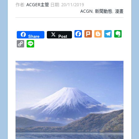
作者:
ACGER主管
日期:
20/11/2019
ACGN
,
新聞動態
,
漫畫
Facebook
Plurk
Blogger
Telegram
Everno
Share
Post
Copy
Line
Link