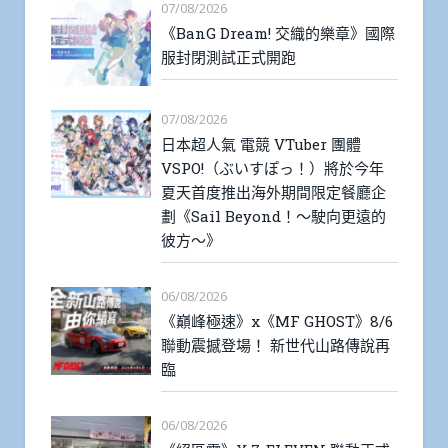
07/08/2026
《BanG Dream! 交織的樂章》國際
服封閉測試正式開跑
07/08/2026
日本超人氣 電競 VTuber 團體
VSPO!（ぶいすぽっ！）將於今年
夏天首度推出海外期間限定餐廳企
劃《Sail Beyond！～駛向更遠的
彼方～》
06/08/2026
《巔峰極速》x《MF GHOST》8/6
聯動震撼登場！ 新世代山路傳說再
臨
06/08/2026