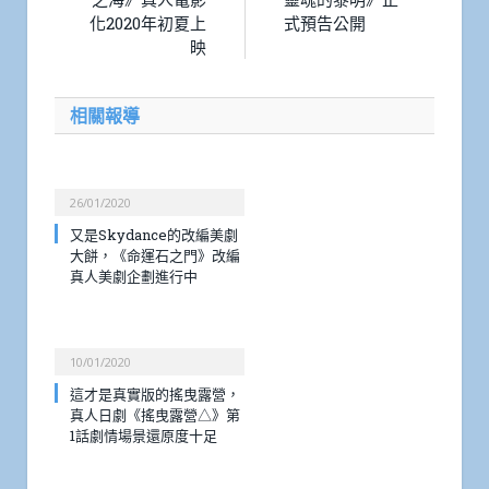
化2020年初夏上
式預告公開
映
相關報導
26/01/2020
又是Skydance的改編美劇
大餅，《命運石之門》改編
真人美劇企劃進行中
10/01/2020
這才是真實版的搖曳露營，
真人日劇《搖曳露營△》第
1話劇情場景還原度十足