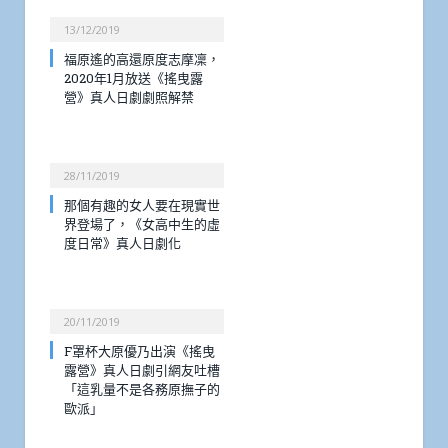
13/12/2019
福原遙的高還原度志摩凜，
2020年1月放送《搖曳露
營》真人日劇劇照解禁
28/11/2019
那個有趣的女人要在現實世
界登場了，《女高中生的虛
度日常》真人日劇化
20/11/2019
F罩杯大原優乃出演《搖曳
露營》真人日劇引網友吐槽
「這乳量不是各務原撫子的
歐派」