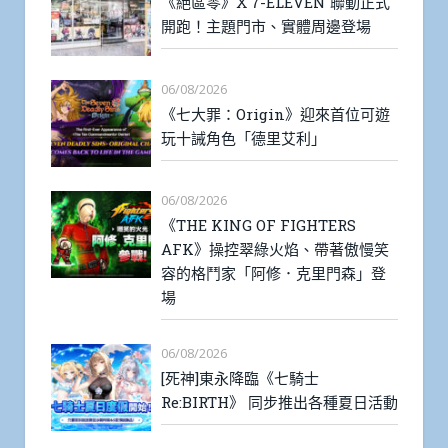
《絕區零》X 7-ELEVEN 聯動正式
開跑！主題門市、實體周邊登場
06/08/2026
《七大罪：Origin》迎來首位可遊
玩十誡角色「德里艾利」
06/08/2026
《THE KING OF FIGHTERS
AFK》操控翠綠火焰、帶著傲慢笑
容的格鬥家「阿修．克里門森」登
場
06/08/2026
[死神]東永降臨《七騎士
Re:BIRTH》 同步推出各種夏日活動