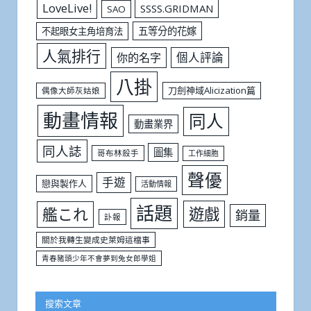
LoveLive!
SSSS.GRIDMAN
SAO
五等分的花嫁
不起眼女主角培育法
人氣排行
個人評論
你的名字
八掛
刀劍神域Alicization篇
偶像大師灰姑娘
動畫情報
同人
動畫業界
同人誌
圖集
哥布林殺手
工作細胞
聲優
手遊
戀與製作人
活動情報
話題
遊戲
艦これ
銷量
訃報
關於我轉生變成史萊姆這檔事
青春豬頭少年不會夢到兔女郎學姐
搜索文章