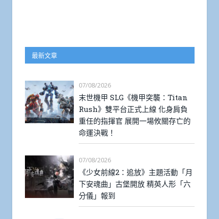
最新文章
07/08/2026
末世機甲 SLG《機甲突襲：Titan
Rush》雙平台正式上線 化身肩負
重任的指揮官 展開一場攸關存亡的
命運決戰！
07/08/2026
《少女前線2：追放》主題活動「月
下安魂曲」古堡開放 精英人形「六
分儀」報到