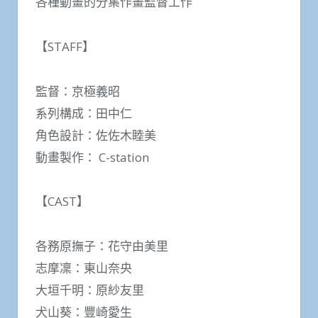
各種動畫的分集作畫監督工作
【STAFF】
監督：京極義昭
系列構成：田中仁
角色設計：佐佐木睦美
動畫製作： C-station
【CAST】
各務原撫子：花守由美里
志摩凜：東山奈央
大垣千明：原紗友里
犬山葵：豐崎愛生