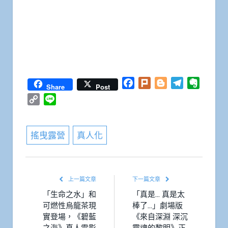
Facebook
Plurk
Blogger
Telegram
Everno
Share
Post
Copy
Line
Link
搖曳露營
真人化
上一篇文章
下一篇文章
「生命之水」和
「真是… 真是太
可燃性烏龍茶現
棒了…」劇場版
實登場，《碧藍
《來自深淵 深沉
之海》真人電影
靈魂的黎明》正