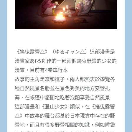
《搖曳露營△》（ゆるキャン△）這部漫畫是
漫畫家あfろ創作的一部兩個熱衷野營的少女的
漫畫，目前有4卷單行本
故事的主角是凜和撫子，兩人都熱衷於遊覽各
種自然風景名勝並在景色秀美的地方安營扎
寨，在帳篷中悠閒地吃著泡麵享受自然風景
這部漫畫和《登山少女》類似，在《搖曳露營
△》中故事的舞台都基於日本現實中存在的野
營地，而且有很多野營相關的知識，例如睡袋