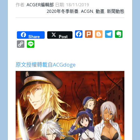
作者:
ACGER編輯部
日期:
18/11/2019
2020年冬季新番
,
ACGN
,
動畫
,
新聞動態
Facebook
Plurk
Blogger
Telegram
Everno
Share
Post
Copy
Line
Link
原文授權轉載自ACGdoge