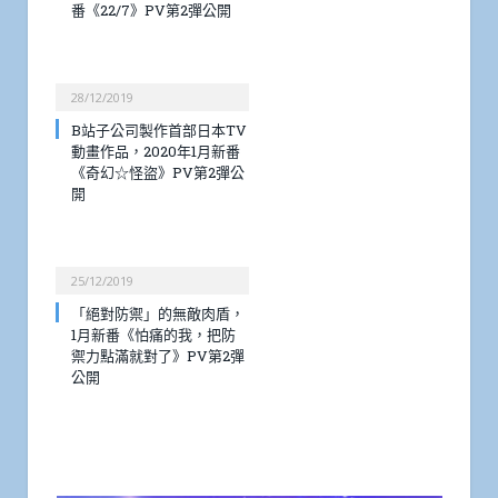
番《22/7》PV第2彈公開
28/12/2019
B站子公司製作首部日本TV
動畫作品，2020年1月新番
《奇幻☆怪盜》PV第2彈公
開
25/12/2019
「絕對防禦」的無敵肉盾，
1月新番《怕痛的我，把防
禦力點滿就對了》PV第2彈
公開