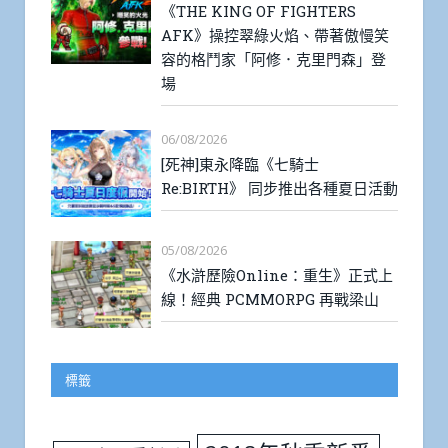
《THE KING OF FIGHTERS
AFK》操控翠綠火焰、帶著傲慢笑
容的格鬥家「阿修．克里門森」登
場
06/08/2026
[死神]東永降臨《七騎士
Re:BIRTH》 同步推出各種夏日活動
05/08/2026
《水滸歷險Online：重生》正式上
線！經典 PCMMORPG 再戰梁山
標籤