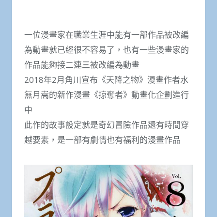
一位漫畫家在職業生涯中能有一部作品被改編
為動畫就已經很不容易了，也有一些漫畫家的
作品能夠接二連三被改編為動畫
2018年2月角川宣布《天降之物》漫畫作者水
無月嵩的新作漫畫《掠奪者》動畫化企劃進行
中
此作的故事設定就是奇幻冒險作品還有時間穿
越要素，是一部有劇情也有福利的漫畫作品