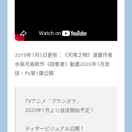
2019年7月5日更新：《天降之物》漫畫作者
水無月嵩新作《掠奪者》動畫2020年1月放
送，PV第1彈公開
TVアニメ「プランダラ」
2020年1月より放送開始予定！
ティザービジュアル公開！