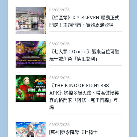
06/08/2026
《絕區零》X 7-ELEVEN 聯動正式
開跑！主題門市、實體周邊登場
06/08/2026
《七大罪：Origin》迎來首位可遊
玩十誡角色「德里艾利」
06/08/2026
《THE KING OF FIGHTERS
AFK》操控翠綠火焰、帶著傲慢笑
容的格鬥家「阿修．克里門森」登
場
06/08/2026
[死神]東永降臨《七騎士