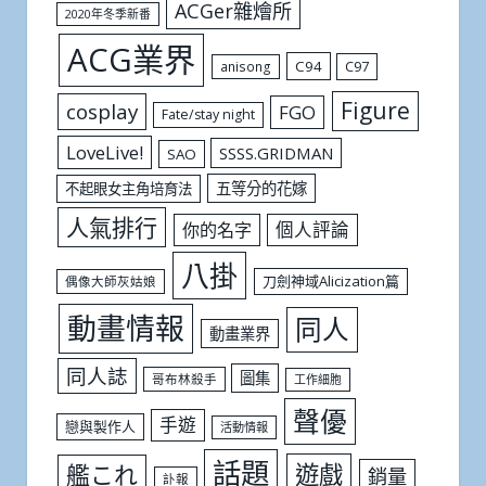
ACGer雜燴所
2020年冬季新番
ACG業界
C94
C97
anisong
Figure
cosplay
FGO
Fate/stay night
LoveLive!
SSSS.GRIDMAN
SAO
五等分的花嫁
不起眼女主角培育法
人氣排行
個人評論
你的名字
八掛
刀劍神域Alicization篇
偶像大師灰姑娘
動畫情報
同人
動畫業界
同人誌
圖集
哥布林殺手
工作細胞
聲優
手遊
戀與製作人
活動情報
話題
遊戲
艦これ
銷量
訃報