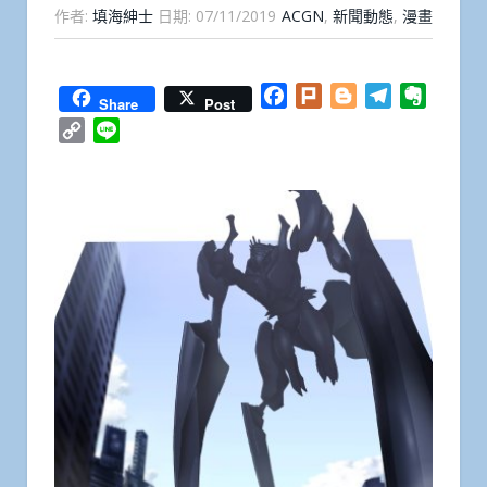
作者:
填海紳士
日期:
07/11/2019
ACGN
,
新聞動態
,
漫畫
Facebook
Plurk
Blogger
Telegram
Everno
Share
Post
Copy
Line
Link