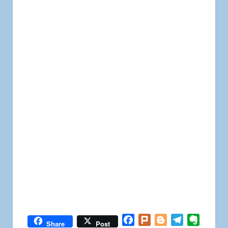
Facebook
Plurk
Blogger
Telegram
Everno
Share
Post