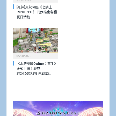
[死神]東永降臨《七騎士
Re:BIRTH》 同步推出各種
夏日活動
05/08/2026
《水滸歷險Online：重生》
正式上線！經典
PCMMORPG 再戰梁山