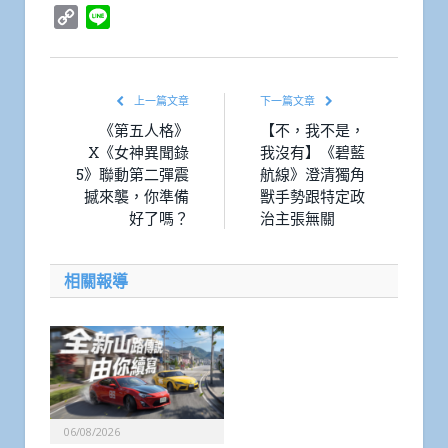
Copy
Line
Link
上一篇文章
下一篇文章
《第五人格》
【不，我不是，
X《女神異聞錄
我沒有】《碧藍
5》聯動第二彈震
航線》澄清獨角
撼來襲，你準備
獸手勢跟特定政
好了嗎？
治主張無關
相關報導
06/08/2026