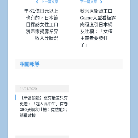
上一篇文章
下一篇文章
年收1億日元以上
秋葉原街頭工口
也有的，日本節
Game大型看板露
目採訪女性工口
肉程度引日本網
漫畫家揭露業界
友吐糟：「女權
收入等狀況
主義者要發狂
了」
相關報導
14/01/2020
【新番銷量】沒有最差只有
更差，「超人高中生」首卷
280張網友吐槽：竟然能出
銷量數據