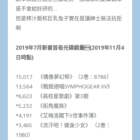
是不會給好評的…
但是榨汁姬和巨乳兔子實在是讓紳士無法抗拒
啊
2019年7月新番首卷光碟銷量(2019年11月4
日時點)
15,017 《偶像夢幻祭》（2巻：8786）
13,564 《戰姬絕唱SYMPHOGEAR XV》
*6,623 《高校星歌劇》第3期
*5,232 《街角魔族》
*4,191 《艾梅洛閣下II世事件簿》
*3,465 《流汗吧！健身少女》 （2巻：
1980）