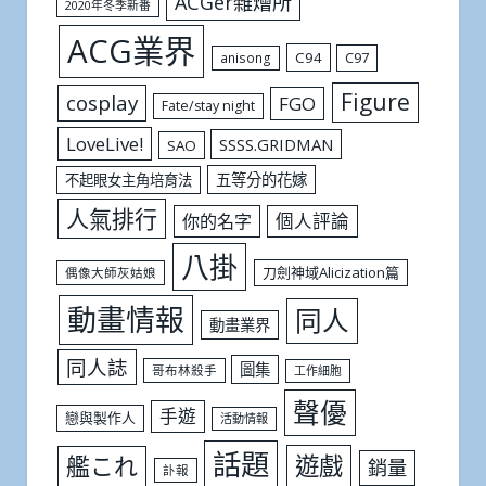
ACGer雜燴所
2020年冬季新番
ACG業界
C94
C97
anisong
Figure
cosplay
FGO
Fate/stay night
LoveLive!
SSSS.GRIDMAN
SAO
五等分的花嫁
不起眼女主角培育法
人氣排行
個人評論
你的名字
八掛
刀劍神域Alicization篇
偶像大師灰姑娘
動畫情報
同人
動畫業界
同人誌
圖集
哥布林殺手
工作細胞
聲優
手遊
戀與製作人
活動情報
話題
遊戲
艦これ
銷量
訃報