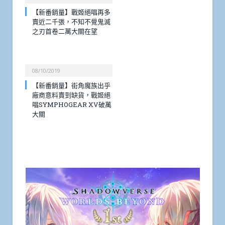
【新番銷量】戰姬絕唱再多
賣近二千張，不知不覺鬼滅
之刃首卷二萬大關在望
08/10/2019
【新番銷量】街角魔族出乎
廠商意料賣到缺貨，戰姬絕
唱SYMPHOGEAR XV破萬
大關