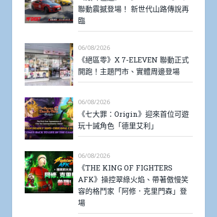
聯動震撼登場！ 新世代山路傳說再
臨
06/08/2026
《絕區零》X 7-ELEVEN 聯動正式
開跑！主題門市、實體周邊登場
06/08/2026
《七大罪：Origin》迎來首位可遊
玩十誡角色「德里艾利」
06/08/2026
《THE KING OF FIGHTERS
AFK》操控翠綠火焰、帶著傲慢笑
容的格鬥家「阿修．克里門森」登
場