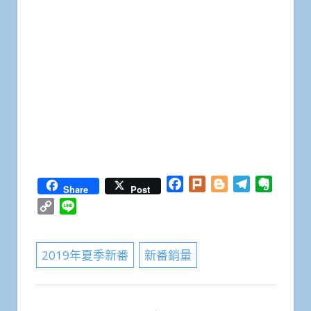
Facebook
Plurk
Blogger
Telegram
Everno
Share
Post
Copy
Line
Link
2019年夏季新番
新番銷量