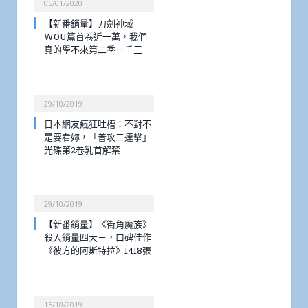
05/01/2020
【新番銷量】刀劍神域
WOU篇首卷近一萬，我們
真的學不來第二季一千三
29/10/2019
日本網友瘋狂吐槽：不對不
是要看妳，「普攻二連擊」
光碟第2卷乳首解禁
29/10/2019
【新番銷量】《街角魔族》
殺入銷量四天王，口碑佳作
《彼方的阿斯特拉》1418張
15/10/2019