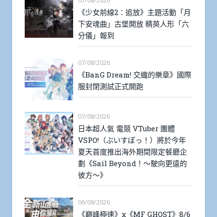
07/08/2026
《少女前線2：追放》主題活動「月
下安魂曲」古堡開放 精英人形「六
分儀」報到
07/08/2026
《BanG Dream! 交織的樂章》國際
服封閉測試正式開跑
07/08/2026
日本超人氣 電競 VTuber 團體
VSPO!（ぶいすぽっ！）將於今年
夏天首度推出海外期間限定餐廳企
劃《Sail Beyond！～駛向更遠的
彼方～》
06/08/2026
《巔峰極速》x《MF GHOST》8/6