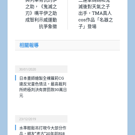
之助，《鬼滅之
滅後對天氣之子
刃》嘴平伊之助
出手，TMA真人
成智利示威運動
cos作品「名器之
抗爭象徵
子」登場
相關報導
30/01/2020
日本畫師繪製全裸蘿莉CG
違反兒童色情法，最高裁判
所終極判決有罪罰款30萬日
元
23/12/2019
水準輕鬆吊打現今大部分作
品，網友”考古”20年前R18