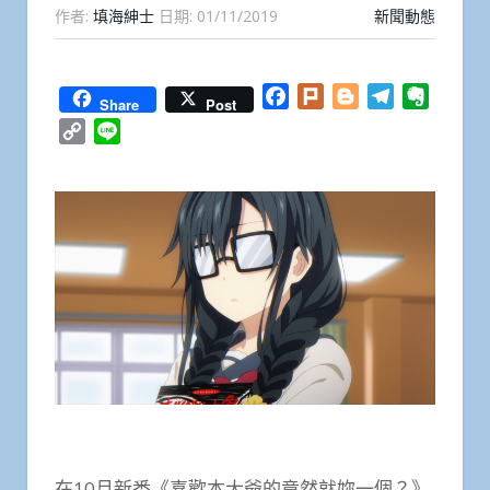
作者:
填海紳士
日期:
01/11/2019
新聞動態
Facebook
Plurk
Blogger
Telegram
Everno
Share
Post
Copy
Line
Link
在10月新番《喜歡本大爺的竟然就妳一個？》