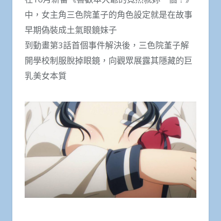
中，女主角三色院堇子的角色設定就是在故事
早期偽裝成土氣眼鏡妹子
到動畫第3話首個事件解決後，三色院堇子解
開學校制服脫掉眼鏡，向觀眾展露其隱藏的巨
乳美女本質