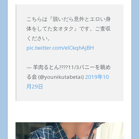
こちらは『脱いだら意外とエロい身
体をしてた女オタク』です。ご査収
ください。
pic.twitter.com/elCkqhAjBH
— 羊肉るとん????11/3バニーを眺め
る会 (@younikutabetai)
2019年10
月29日