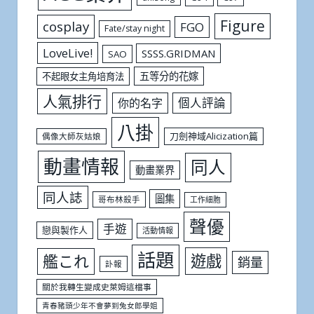
Figure
cosplay
FGO
Fate/stay night
LoveLive!
SSSS.GRIDMAN
SAO
五等分的花嫁
不起眼女主角培育法
人氣排行
個人評論
你的名字
八掛
刀劍神域Alicization篇
偶像大師灰姑娘
動畫情報
同人
動畫業界
同人誌
圖集
哥布林殺手
工作細胞
聲優
手遊
戀與製作人
活動情報
話題
遊戲
艦これ
銷量
訃報
關於我轉生變成史萊姆這檔事
青春豬頭少年不會夢到兔女郎學姐