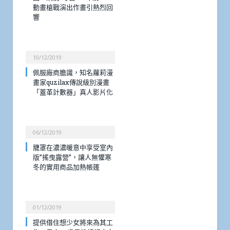
動畫槍戰演出作畫引熱烈回
響
10/12/2019
佩服廠商膽識，知名蘿莉漫
畫家quzilax傳說級別漫畫
「蓋革計數器」真人影片化
06/12/2019
籠罩在濃濃暖意中享受室內
版”搖曳露營”，讓人無懼寒
冬的實用商品加熱帳篷
01/12/2019
提供借住想少女將來為其工