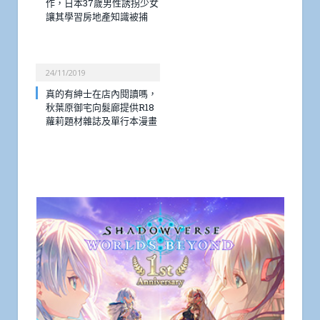
作，日本37歲男性誘拐少女
讓其學習房地產知識被捕
24/11/2019
真的有紳士在店內閱讀嗎，
秋葉原御宅向髮廊提供R18
蘿莉題材雜誌及單行本漫畫