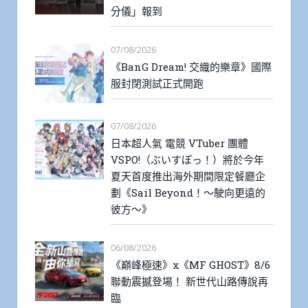
分儀」報到
07/08/2026
《BanG Dream! 交織的樂章》國際
服封閉測試正式開跑
07/08/2026
日本超人氣 電競 VTuber 團體
VSPO!（ぶいすぽっ！）將於今年
夏天首度推出海外期間限定餐廳企
劃《Sail Beyond！～駛向更遠的
彼方～》
06/08/2026
《巔峰極速》x《MF GHOST》8/6
聯動震撼登場！ 新世代山路傳說再
臨