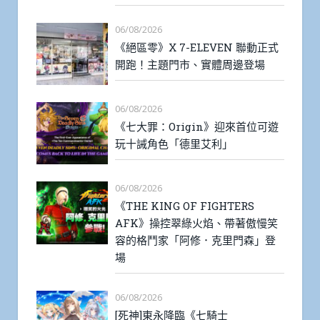
06/08/2026
《絕區零》X 7-ELEVEN 聯動正式
開跑！主題門市、實體周邊登場
06/08/2026
《七大罪：Origin》迎來首位可遊
玩十誡角色「德里艾利」
06/08/2026
《THE KING OF FIGHTERS
AFK》操控翠綠火焰、帶著傲慢笑
容的格鬥家「阿修．克里門森」登
場
06/08/2026
[死神]東永降臨《七騎士