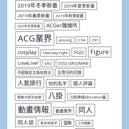
2019年冬季新番
2019年夏季新番
2019年春季新番
2019年秋季新番
ACGer雜燴所
2020年冬季新番
ACG業界
C94
C97
anisong
Figure
cosplay
FGO
Fate/stay night
LoveLive!
SSSS.GRIDMAN
SAO
五等分的花嫁
不起眼女主角培育法
人氣排行
個人評論
你的名字
八掛
刀劍神域Alicization篇
偶像大師灰姑娘
動畫情報
同人
動畫業界
同人誌
圖集
哥布林殺手
工作細胞