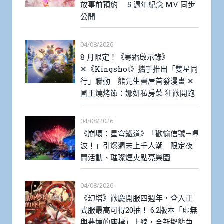
放事前預約 5 週年紀念 MV 同步
公開
04/08/2026
8 月限定！《寒霜啟示錄》
✕《Kingshot》攜手推出「雙星同
行」聯動 熊先生書屋首發漫畫 ✕
國王燒烤節：娜妍私房菜 狂歡開跑
04/08/2026
《崩壞：星穹鐵道》「歡愉信號—嗶
波！」引爆週末上千人潮 限定夜
間活動、璀璨煙火點亮樂園
04/08/2026
《幻塔》歡慶開服四週年，登入正
式服最高可得20抽！ 6.2版本「虛無
與夢境的座標」上線，全新擬態角