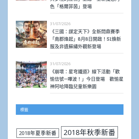
色「格爾菲茵」登場
31/07/2026
《三國：謀定天下》全新問鼎賽季
「南郡烽起」8月8日開啟！S1煥新
服及非遺蘇繡外觀新登場
31/07/2026
《崩壞：星穹鐵道》線下活動「歡
愉信號—嗶波！」今日登場 歡愉星
神阿哈降臨兒童新樂園
標籤
2018年秋季新番
2018年夏季新番