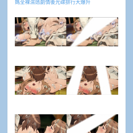
媽全裸濕透劇情後光碟排行大爆升