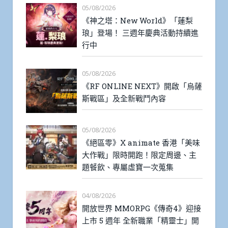
05/08/2026
《神之塔：New World》「蓮梨
琅」登場！ 三週年慶典活動持續進
行中
05/08/2026
《RF ONLINE NEXT》開啟「烏薩
斯戰區」及全新戰鬥內容
05/08/2026
《絕區零》X animate 香港「美味
大作戰」限時開跑！限定周邊、主
題餐飲、專屬虛寶一次蒐集
04/08/2026
開放世界 MMORPG《傳奇4》迎接
上市 5 週年 全新職業「精靈士」開