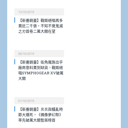
15/10/2019
【新番銷量】戰姬絕唱再多
賣近二千張，不知不覺鬼滅
之刃首卷二萬大關在望
08/10/2019
【新番銷量】街角魔族出乎
廠商意料賣到缺貨，戰姬絕
唱SYMPHOGEAR XV破萬
大關
01/10/2019
【新番銷量】炎炎與騷亂時
節大爆死，《偶像夢幻祭》
率先破萬大關暫居榜首