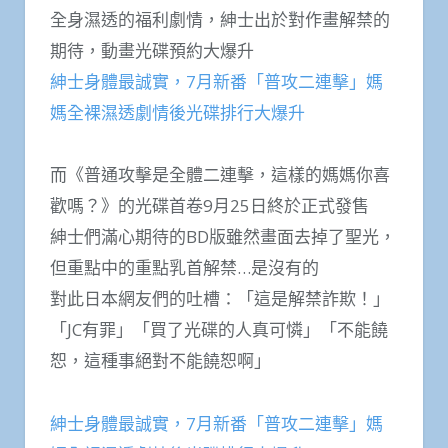
全身濕透的福利劇情，紳士出於對作畫解禁的
期待，動畫光碟預約大爆升
紳士身體最誠實，7月新番「普攻二連擊」媽
媽全裸濕透劇情後光碟排行大爆升
而《普通攻擊是全體二連擊，這樣的媽媽你喜
歡嗎？》的光碟首卷9月25日終於正式發售
紳士們滿心期待的BD版雖然畫面去掉了聖光，
但重點中的重點乳首解禁…是沒有的
對此日本網友們的吐槽：「這是解禁詐欺！」
「JC有罪」「買了光碟的人真可憐」「不能饒
恕，這種事絕對不能饒恕啊」
紳士身體最誠實，7月新番「普攻二連擊」媽