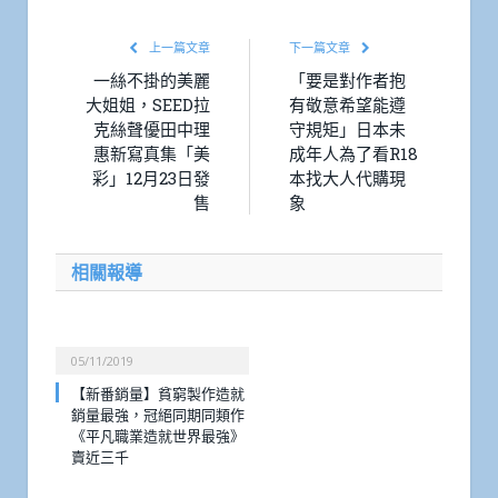
上一篇文章
下一篇文章
一絲不掛的美麗
「要是對作者抱
大姐姐，SEED拉
有敬意希望能遵
克絲聲優田中理
守規矩」日本未
惠新寫真集「美
成年人為了看R18
彩」12月23日發
本找大人代購現
售
象
相關報導
05/11/2019
【新番銷量】貧窮製作造就
銷量最強，冠絕同期同類作
《平凡職業造就世界最強》
賣近三千