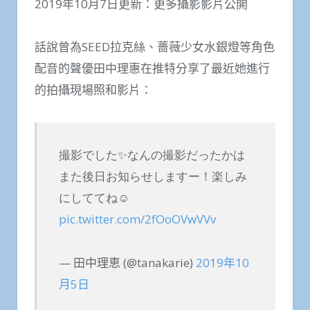
2019年10月7日更新：更多攝影影片公開
話說曾為SEED拉克絲、薔薇少女水銀燈等角色
配音的聲優田中理惠在推特分享了最近她進行
的拍攝現場照和影片：
撮影でした✨なんの撮影だったかは
また後日お知らせしますー！楽しみ
にしててね☺️
pic.twitter.com/2fOoOVwVVv
— 田中理恵 (@tanakarie)
2019年10
月5日