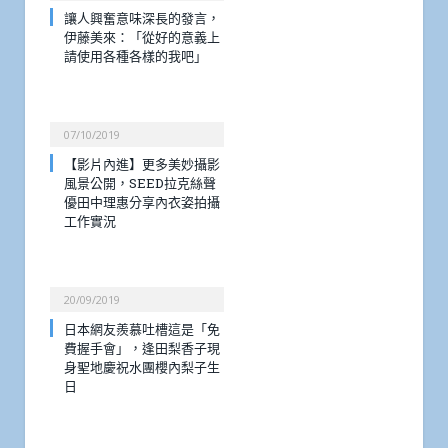
讓人興奮意味深長的發言，
伊藤美來：「從好的意義上
請使用各種各樣的我吧」
07/10/2019
【影片內進】更多美妙攝影
風景公開，SEED拉克絲聲
優田中理惠分享內衣姿拍攝
工作實況
20/09/2019
日本網友羨慕吐槽這是「免
費握手會」，逢田梨香子現
身聖地慶祝水團櫻內梨子生
日