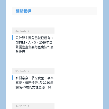
相關報導
30/12/2019
只計算主要角色就已經有12
部的M・A・O，2019年女
聲優動畫主要角色出演作品
數排行
04/12/2019
水樹奈奈、茅原實里、坂本
真綾、植田佳奈…於2020年
迎來40歲的女性聲優一覽
14/10/2019