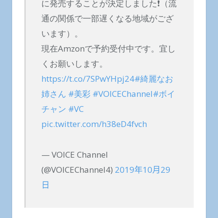
に発売することが決定しました❗️（流
通の関係で一部遅くなる地域がござ
います）。
現在Amzonで予約受付中です。宜し
くお願いします。
https://t.co/7SPwYHpj24
#綺麗なお
姉さん
#美彩
#VOICEChannel
#ボイ
チャン
#VC
pic.twitter.com/h38eD4fvch
— VOICE Channel
(@VOICEChannel4)
2019年10月29
日