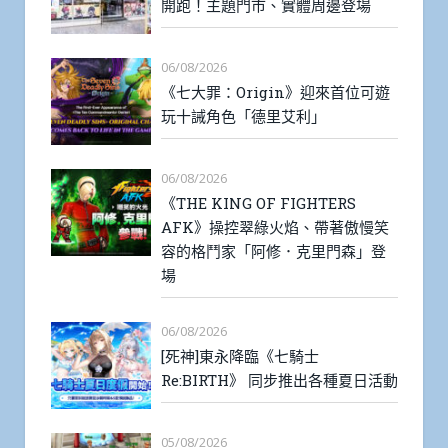
開跑！主題門市、實體周邊登場
06/08/2026
《七大罪：Origin》迎來首位可遊
玩十誡角色「德里艾利」
06/08/2026
《THE KING OF FIGHTERS
AFK》操控翠綠火焰、帶著傲慢笑
容的格鬥家「阿修．克里門森」登
場
06/08/2026
[死神]東永降臨《七騎士
Re:BIRTH》 同步推出各種夏日活動
05/08/2026