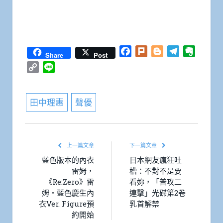
Facebook
Plurk
Blogger
Telegram
Everno
Share
Post
Copy
Line
Link
田中理惠
聲優
上一篇文章
下一篇文章
藍色版本的內衣
日本網友瘋狂吐
雷姆，
槽：不對不是要
《Re:Zero》雷
看妳，「普攻二
姆・藍色慶生內
連擊」光碟第2卷
衣Ver. Figure預
乳首解禁
約開始