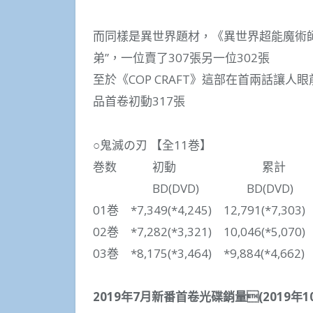
而同樣是異世界題材，《異世界超能魔術師
弟”，一位賣了307張另一位302張
至於《COP CRAFT》這部在首兩話讓人
品首卷初動317張
○鬼滅の刃 【全11巻】
巻数 初動 累計 
BD(DVD) BD(DVD)
01巻 *7,349(*4,245) 12,791(*7,303
02巻 *7,282(*3,321) 10,046(*5,070
03巻 *8,175(*3,464) *9,884(*4,662
2019年7月新番首卷光碟銷量(2019年1