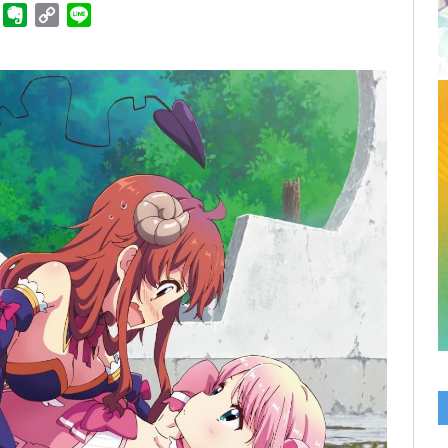
ger
Telegram
Evernote
Copy
Line
Link