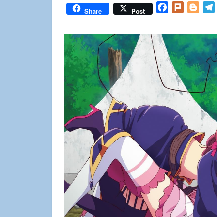
Facebook
Plurk
Blog
Share
Post