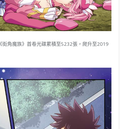
角魔族》首卷光碟累積至5232張，爬升至2019