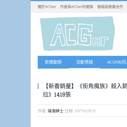
關於ACGer
作者與ACGer的關係
徵稿與推廣合作
新聞動態
活動情報
ACGN&同
【新番銷量】《街角魔族》殺入
拉》1418張
作者:
填海紳士
日期:
29/10/2019