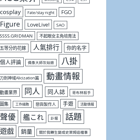
cosplay
FGO
Fate/stay night
Figure
LoveLive!
SAO
SSSS.GRIDMAN
不起眼女主角培育法
人氣排行
你的名字
五等分的花嫁
八掛
個人評論
偶像大師灰姑娘
動畫情報
刀劍神域Alicization篇
同人
同人誌
動畫業界
哥布林殺手
手遊
圖集
戀與製作人
工作細胞
活動情報
話題
聲優
艦これ
訃報
遊戲
銷量
關於我轉生變成史萊姆這檔事