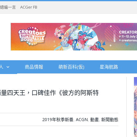
總編一言
ACGer FB
人
商品情報
萌新百科(仮)
星海航路
銷量四天王，口碑佳作《彼方的阿斯特
2019年秋季新番
,
ACGN
,
動畫
,
新聞動態