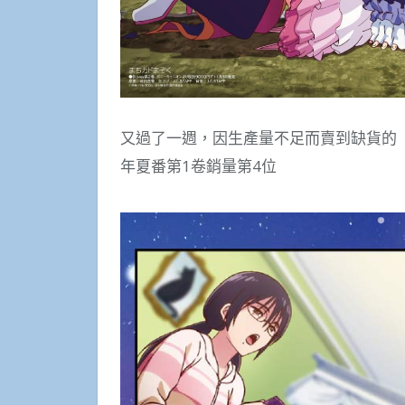
又過了一週，因生產量不足而賣到缺貨的《街
年夏番第1卷銷量第4位