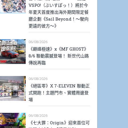
VSPO!（ぶいすぽっ！）將於今
年夏天首度推出海外期間限定餐
廳企劃《Sail Beyond！～駛向
更遠的彼方～》
06/08/2026
《巔峰極速》x《MF GHOST》
8/6 聯動震撼登場！ 新世代山路
傳說再臨
06/08/2026
《絕區零》X 7-ELEVEN 聯動正
式開跑！主題門市、實體周邊登
場
06/08/2026
《七大罪：Origin》迎來首位可