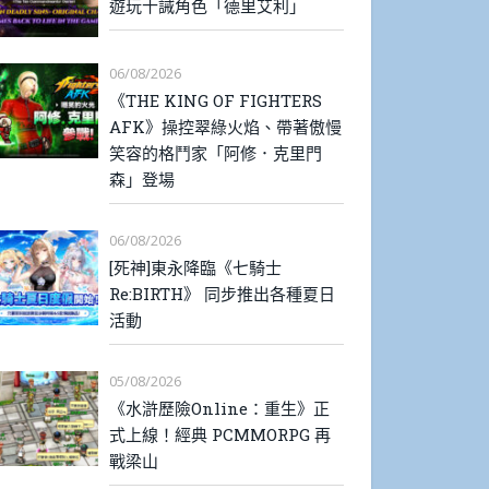
遊玩十誡角色「德里艾利」
06/08/2026
《THE KING OF FIGHTERS
AFK》操控翠綠火焰、帶著傲慢
笑容的格鬥家「阿修．克里門
森」登場
06/08/2026
[死神]東永降臨《七騎士
Re:BIRTH》 同步推出各種夏日
活動
05/08/2026
《水滸歷險Online：重生》正
式上線！經典 PCMMORPG 再
戰梁山