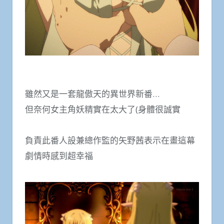
雖然又是一套龍傲天的異世界新番…
但奈何女主角妖精實在太大了(身體很誠實
負責此番人設兼總作監的矢野茜表示在畫這幕
劇情時感到超幸福