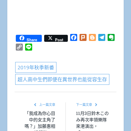
Facebook
Plurk
Blogger
Telegram
Everno
Share
Post
Copy
Line
Link
2019年秋季新番
超人高中生們即便在異世界也能從容生存
上一篇文章
下一篇文章
「我成為你心目
11月3日鈴木この
中的女主角了
み再次率領樂隊
嗎？」加藤惠相
來港演出，