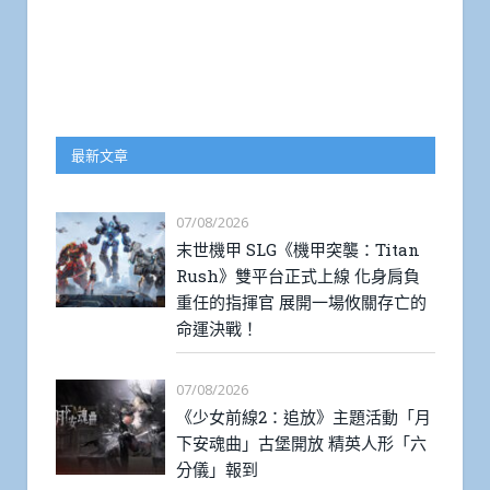
最新文章
07/08/2026
末世機甲 SLG《機甲突襲：Titan
Rush》雙平台正式上線 化身肩負
重任的指揮官 展開一場攸關存亡的
命運決戰！
07/08/2026
《少女前線2：追放》主題活動「月
下安魂曲」古堡開放 精英人形「六
分儀」報到