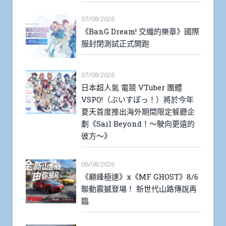
07/08/2026
《BanG Dream! 交織的樂章》國際
服封閉測試正式開跑
07/08/2026
日本超人氣 電競 VTuber 團體
VSPO!（ぶいすぽっ！）將於今年
夏天首度推出海外期間限定餐廳企
劃《Sail Beyond！～駛向更遠的
彼方～》
06/08/2026
《巔峰極速》x《MF GHOST》8/6
聯動震撼登場！ 新世代山路傳說再
臨