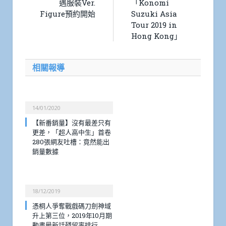
遇服裝Ver.
「Konomi
Figure預約開始
Suzuki Asia
Tour 2019 in
Hong Kong」
相關報導
14/01/2020
【新番銷量】沒有最差只有
更差，「超人高中生」首卷
280張網友吐槽：竟然能出
銷量數據
18/12/2019
憑桐人爭奪戰戲碼刀劍神域
升上第三位，2019年10月期
動畫最新話殘留率排行