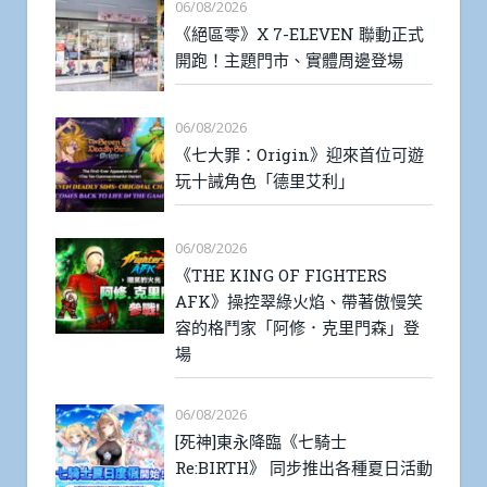
06/08/2026
《絕區零》X 7-ELEVEN 聯動正式
開跑！主題門市、實體周邊登場
06/08/2026
《七大罪：Origin》迎來首位可遊
玩十誡角色「德里艾利」
06/08/2026
《THE KING OF FIGHTERS
AFK》操控翠綠火焰、帶著傲慢笑
容的格鬥家「阿修．克里門森」登
場
06/08/2026
[死神]東永降臨《七騎士
Re:BIRTH》 同步推出各種夏日活動