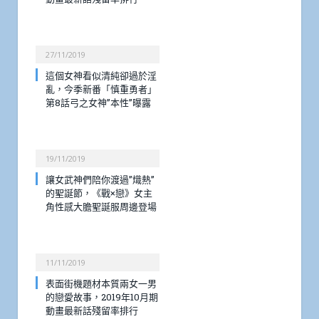
27/11/2019
這個女神看似清純卻過於淫
亂，今季新番「慎重勇者」
第8話弓之女神”本性”曝露
19/11/2019
讓女武神們陪你渡過”熾熱”
的聖誕節，《戰×戀》女主
角性感大膽聖誕服周邊登場
11/11/2019
表面街機題材本質兩女一男
的戀愛故事，2019年10月期
動畫最新話殘留率排行