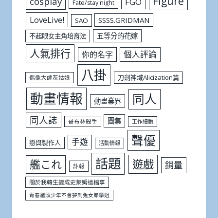
Figure
cosplay
FGO
Fate/stay night
LoveLive!
SSSS.GRIDMAN
SAO
五等分的花嫁
不起眼女主角培育法
人氣排行
個人評論
你的名字
八掛
刀劍神域Alicization篇
偶像大師灰姑娘
動畫情報
同人
動畫業界
同人誌
圖集
哥布林殺手
工作細胞
聲優
手遊
戀與製作人
活動情報
話題
遊戲
艦これ
銷量
訃報
關於我轉生變成史萊姆這檔事
青春豬頭少年不會夢到兔女郎學姐