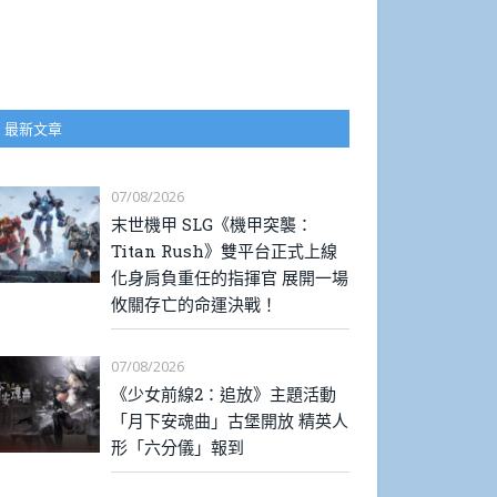
最新文章
07/08/2026
末世機甲 SLG《機甲突襲：
Titan Rush》雙平台正式上線
化身肩負重任的指揮官 展開一場
攸關存亡的命運決戰！
07/08/2026
《少女前線2：追放》主題活動
「月下安魂曲」古堡開放 精英人
形「六分儀」報到