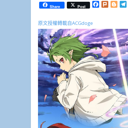
Facebook
Plurk
Blog
Share
Post
原文授權轉載自ACGdoge