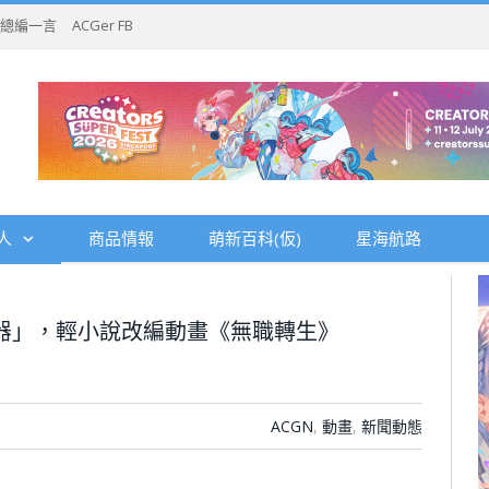
總編一言
ACGer FB
人
商品情報
萌新百科(仮)
星海航路
器」，輕小說改編動畫《無職轉生》
ACGN
,
動畫
,
新聞動態