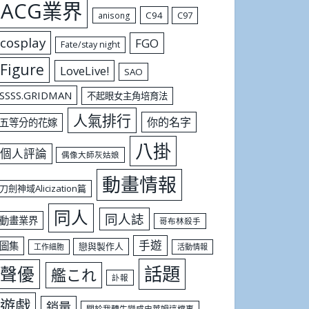
ACG業界
C94
C97
anisong
cosplay
FGO
Fate/stay night
Figure
LoveLive!
SAO
SSSS.GRIDMAN
不起眼女主角培育法
人氣排行
你的名字
五等分的花嫁
八掛
個人評論
偶像大師灰姑娘
動畫情報
刀劍神域Alicization篇
同人
同人誌
動畫業界
哥布林殺手
手遊
圖集
戀與製作人
工作細胞
活動情報
話題
聲優
艦これ
訃報
遊戲
銷量
關於我轉生變成史萊姆這檔事