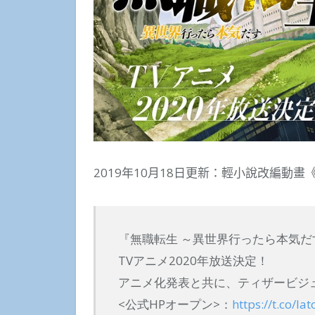
2019年10月18日更新：輕小說改編動畫
『無職転生 ～異世界行ったら本気だ
TVアニメ2020年放送決定！
アニメ化発表と共に、ティザービジ
<公式HPオープン>：
https://t.co/Ia