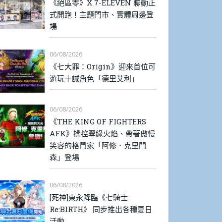
《絕區零》X 7-ELEVEN 聯動正
式開跑！主題門市、實體周邊登
場
06/08/2026
《七大罪：Origin》迎來首位可
遊玩十誡角色「德里艾利」
06/08/2026
《THE KING OF FIGHTERS
AFK》操控翠綠火焰、帶著傲慢
笑容的格鬥家「阿修．克里門
森」登場
06/08/2026
[死神]東永降臨《七騎士
Re:BIRTH》 同步推出各種夏日
活動