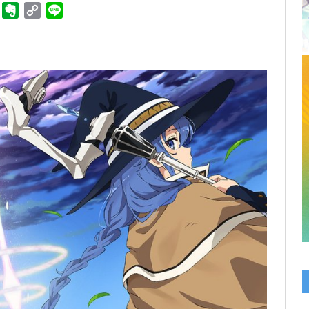
ger
Telegram
Evernote
Copy
Line
Link