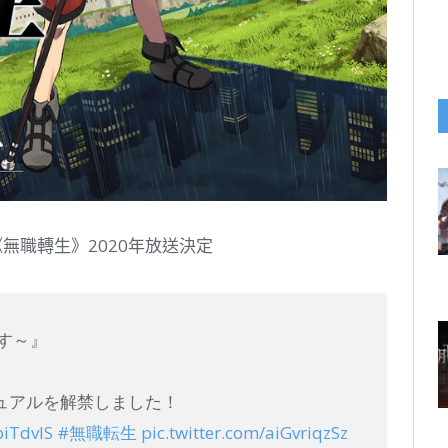
《無職轉生》2020年放送決定
す～』
ュアルを解禁しました！
toiTdvlS
#無職転生
pic.twitter.com/aiGvriqzSz