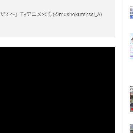
』TVアニメ公式 (@mushokutensei_A)