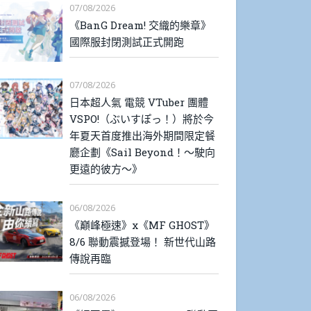
07/08/2026
《BanG Dream! 交織的樂章》
國際服封閉測試正式開跑
07/08/2026
日本超人氣 電競 VTuber 團體
VSPO!（ぶいすぽっ！）將於今
年夏天首度推出海外期間限定餐
廳企劃《Sail Beyond！～駛向
更遠的彼方～》
06/08/2026
《巔峰極速》x《MF GHOST》
8/6 聯動震撼登場！ 新世代山路
傳說再臨
06/08/2026